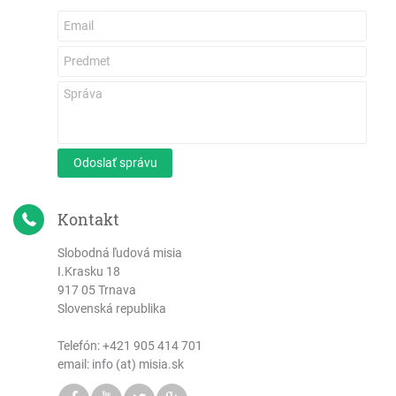
Odoslať správu
Kontakt
Slobodná ľudová misia
I.Krasku 18
917 05 Trnava
Slovenská republika
Telefón:
+421 905 414 701
email: info (at) misia.sk