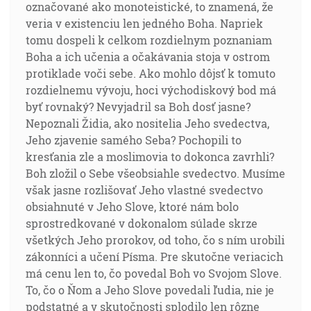
označované ako monoteistické, to znamená, že
veria v existenciu len jedného Boha. Napriek
tomu dospeli k celkom rozdielnym poznaniam
Boha a ich učenia a očakávania stoja v ostrom
protiklade voči sebe. Ako mohlo dôjsť k tomuto
rozdielnemu vývoju, hoci východiskový bod má
byť rovnaký? Nevyjadril sa Boh dosť jasne?
Nepoznali Židia, ako nositelia Jeho svedectva,
Jeho zjavenie samého Seba? Pochopili to
kresťania zle a moslimovia to dokonca zavrhli?
Boh zložil o Sebe všeobsiahle svedectvo. Musíme
však jasne rozlišovať Jeho vlastné svedectvo
obsiahnuté v Jeho Slove, ktoré nám bolo
sprostredkované v dokonalom súlade skrze
všetkých Jeho prorokov, od toho, čo s ním urobili
zákonníci a učení Písma. Pre skutočne veriacich
má cenu len to, čo povedal Boh vo Svojom Slove.
To, čo o Ňom a Jeho Slove povedali ľudia, nie je
podstatné a v skutočnosti splodilo len rôzne