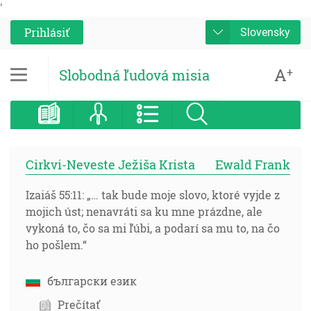
'
Prihlásiť
Slovensky
A
+
Slobodná ľudová misia
Cirkvi-Neveste Ježiša Krista
Ewald Frank
Izaiáš 55:11: „… tak bude moje slovo, ktoré vyjde z
mojich úst; nenavráti sa ku mne prázdne, ale
vykoná to, čo sa mi ľúbi, a podarí sa mu to, na čo
ho pošlem.“
български език
Prečítať