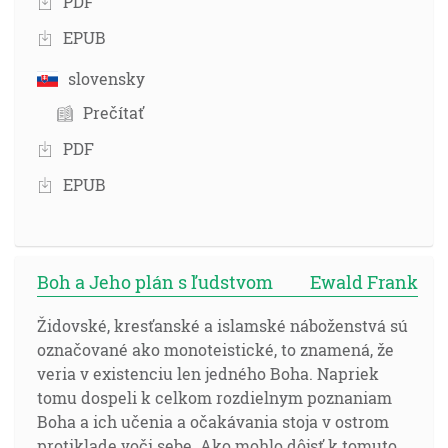
PDF
EPUB
slovensky
Prečítať
PDF
EPUB
Boh a Jeho plán s ľudstvom
Ewald Frank
Židovské, kresťanské a islamské náboženstvá sú
označované ako monoteistické, to znamená, že
veria v existenciu len jedného Boha. Napriek
tomu dospeli k celkom rozdielnym poznaniam
Boha a ich učenia a očakávania stoja v ostrom
protiklade voči sebe. Ako mohlo dôjsť k tomuto