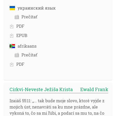
украинский язык
Prečítať
PDF
EPUB
afrikaans
Prečítať
PDF
Cirkvi-Neveste Ježiša Krista
Ewald Frank
Izaiáš 55:11: „… tak bude moje slovo, ktoré vyjde z
mojich úst; nenavráti sa ku mne prázdne, ale
vykoná to, čo sa mi ľúbi, a podarí sa mu to, na čo