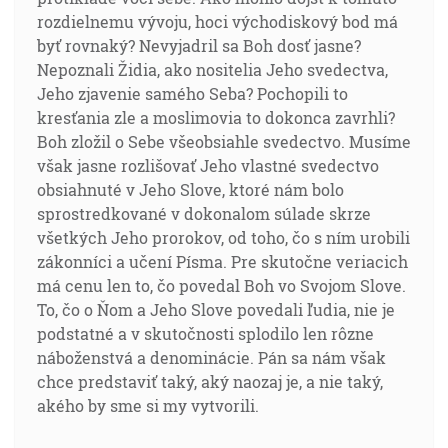
rozdielnemu vývoju, hoci východiskový bod má
byť rovnaký? Nevyjadril sa Boh dosť jasne?
Nepoznali Židia, ako nositelia Jeho svedectva,
Jeho zjavenie samého Seba? Pochopili to
kresťania zle a moslimovia to dokonca zavrhli?
Boh zložil o Sebe všeobsiahle svedectvo. Musíme
však jasne rozlišovať Jeho vlastné svedectvo
obsiahnuté v Jeho Slove, ktoré nám bolo
sprostredkované v dokonalom súlade skrze
všetkých Jeho prorokov, od toho, čo s ním urobili
zákonníci a učení Písma. Pre skutočne veriacich
má cenu len to, čo povedal Boh vo Svojom Slove.
To, čo o Ňom a Jeho Slove povedali ľudia, nie je
podstatné a v skutočnosti splodilo len rôzne
náboženstvá a denominácie. Pán sa nám však
chce predstaviť taký, aký naozaj je, a nie taký,
akého by sme si my vytvorili.