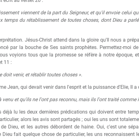
t écrit au verset 20 :
ssement viennent de la part du Seigneur, et qu'il envoie celui qui
'aux temps du rétablissement de toutes choses, dont Dieu a par
erprétation. Jésus-Christ attend dans la gloire qu'Il nous a pré
oncé par la bouche de Ses saints prophètes. Permettez-moi de 
nous voyions tous que la promesse se réfère à notre époque, et 
t 11 :
lie doit venir, et rétablir toutes choses ».
rne Jean, qui devait venir dans l'esprit et la puissance d'Elie, Il a 
à venu et qu'ils ne l'ont pas reconnu, mais ils l'ont traité comme i
 déjà lu les deux dernières prédications qui doivent entre temp
ticulier, alors les avis sont partagés ; oui les uns sont totalemen
 de Dieu, et les autres débordent de haine. Oui, c'est une sépa
Dieu fait quelque chose de particulier, les uns reconnaissent le