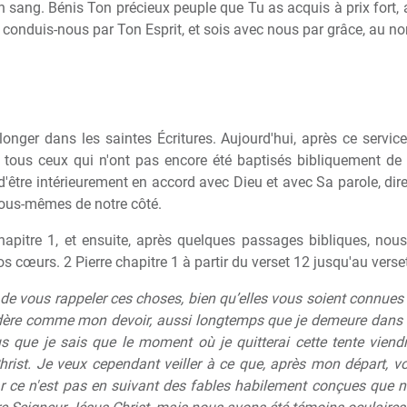
 sang. Bénis Ton précieux peuple que Tu as acquis à prix fort, a
 conduis-nous par Ton Esprit, et sois avec nous par grâce, au 
onger dans les saintes Écritures. Aujourd'hui, après ce servi
tous ceux qui n'ont pas encore été baptisés bibliquement de 
être intérieurement en accord avec Dieu et avec Sa parole, dire o
nous-mêmes de notre côté.
chapitre 1, et ensuite, après quelques passages bibliques, no
os cœurs. 2 Pierre chapitre 1 à partir du verset 12 jusqu'au verset
n de vous rappeler ces choses, bien qu’elles vous soient connue
idère comme mon devoir, aussi longtemps que je demeure dans ce
lus que je sais que le moment où je quitterai cette tente vi
rist. Je veux cependant veiller à ce que, après mon départ, 
r ce n'est pas en suivant des fables habilement conçues que n