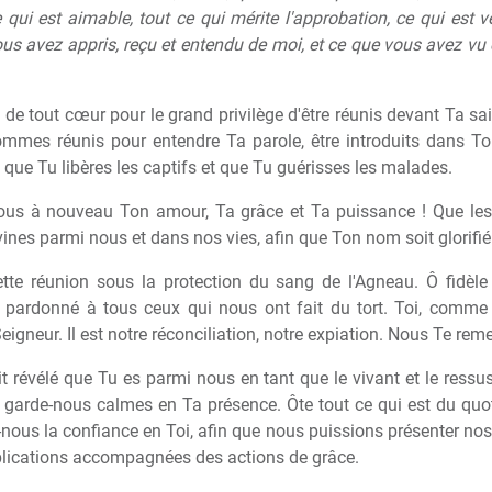
ce qui est aimable, tout ce qui mérite l'approbation, ce qui est 
us avez appris, reçu et entendu de moi, et ce que vous avez vu e
de tout cœur pour le grand privilège d'être réunis devant Ta sai
mmes réunis pour entendre Ta parole, être introduits dans To
 que Tu libères les captifs et que Tu guérisses les malades.
nous à nouveau Ton amour, Ta grâce et Ta puissance ! Que les 
vines parmi nous et dans nos vies, afin que Ton nom soit glorifié
e réunion sous la protection du sang de l'Agneau. Ô fidèle
ardonné à tous ceux qui nous ont fait du tort. Toi, comme 
igneur. Il est notre réconciliation, notre expiation. Nous Te rem
it révélé que Tu es parmi nous en tant que le vivant et le ressu
 garde-nous calmes en Ta présence. Ôte tout ce qui est du quot
ne-nous la confiance en Toi, afin que nous puissions présenter no
pplications accompagnées des actions de grâce.