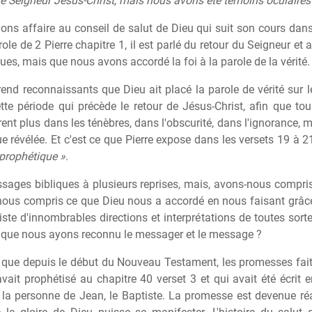
e Seigneur Jésus-Christ, mais nous avons été témoins oculaires 
s affaire au conseil de salut de Dieu qui suit son cours dans 
role de 2 Pierre chapitre 1, il est parlé du retour du Seigneur e
es, mais que nous avons accordé la foi à la parole de la vérité.
nd reconnaissants que Dieu ait placé la parole de vérité sur le
te période qui précède le retour de Jésus-Christ, afin que tous
ent plus dans les ténèbres, dans l'obscurité, dans l'ignorance, ma
e révélée. Et c'est ce que Pierre expose dans les versets 19 à 21 
 prophétique »
.
sages bibliques à plusieurs reprises, mais, avons-nous compr
ous compris ce que Dieu nous a accordé en nous faisant grâce
iste d'innombrables directions et interprétations de toutes sort
et que nous ayons reconnu le messager et le message ?
que depuis le début du Nouveau Testament, les promesses fait
vait prophétisé au chapitre 40 verset 3 et qui avait été écrit e
a personne de Jean, le Baptiste. La promesse est devenue réali