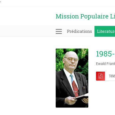
'
Mission Populaire L
Prédications
Literatur
1985-
Ewald Fran
Tél