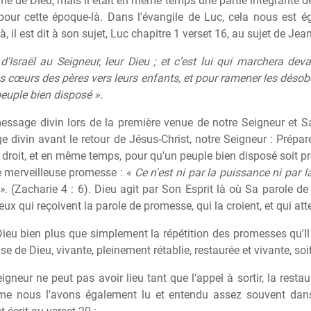
 de Dieu, mais il était en même temps une partie intégrante de 
 pour cette époque-là. Dans l'évangile de Luc, cela nous est 
à, il est dit à son sujet, Luc chapitre 1 verset 16, au sujet de Jean
d'Israël au Seigneur, leur Dieu ; et c’est lui qui marchera deva
es cœurs des pères vers leurs enfants, et pour ramener les désob
peuple bien disposé ».
 message divin lors de la première venue de notre Seigneur et 
e divin avant le retour de Jésus-Christ, notre Seigneur : Prépar
de droit, et en même temps, pour qu'un peuple bien disposé soit pr
te merveilleuse promesse :
« Ce n'est ni par la puissance ni par l
»
. (Zacharie 4 : 6). Dieu agit par Son Esprit là où Sa parole de
ceux qui reçoivent la parole de promesse, qui la croient, et qui 
ieu bien plus que simplement la répétition des promesses qu'Il 
ise de Dieu, vivante, pleinement rétablie, restaurée et vivante, s
neur ne peut pas avoir lieu tant que l'appel à sortir, la restaur
me nous l'avons également lu et entendu assez souvent dans