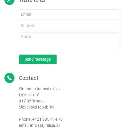
Send message
Contact
Slobodná ľudová misia
I.Krasku 18
917 05 Trnava
Slovenská republika
Phone:
+421 905 414 701
email: info (at) misia.sk