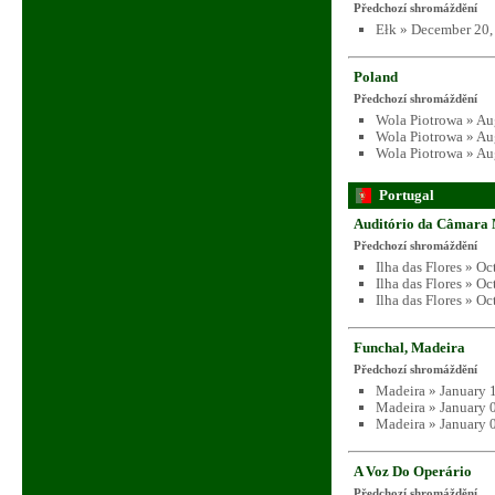
Předchozí shromáždění
Ełk » December 20,
Poland
Předchozí shromáždění
Wola Piotrowa » Au
Wola Piotrowa » Au
Wola Piotrowa » Au
Portugal
Auditório da Câmara M
Předchozí shromáždění
Ilha das Flores » O
Ilha das Flores » O
Ilha das Flores » O
Funchal, Madeira
Předchozí shromáždění
Madeira » January 
Madeira » January 
Madeira » January 
A Voz Do Operário
Předchozí shromáždění