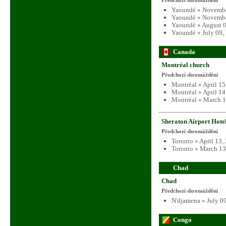
Předchozí shromáždění
Yaoundé » Novembe
Yaoundé » Novembe
Yaoundé » August 0
Yaoundé » July 09,
Canada
Montréal church
Předchozí shromáždění
Montréal » April 15
Montréal » April 14
Montréal » March 1
Sheraton Airport Hote
Předchozí shromáždění
Toronto » April 13,
Toronto » March 13
Chad
Chad
Předchozí shromáždění
N'djamena » July 0
Congo