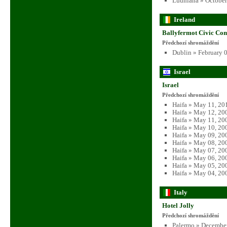
Ludhiana » October
Ireland
Ballyfermot Civic Co
Předchozí shromáždění
Dublin » February 
Israel
Israel
Předchozí shromáždění
Haifa » May 11, 20
Haifa » May 12, 20
Haifa » May 11, 20
Haifa » May 10, 20
Haifa » May 09, 20
Haifa » May 08, 20
Haifa » May 07, 20
Haifa » May 06, 20
Haifa » May 05, 20
Haifa » May 04, 20
Italy
Hotel Jolly
Předchozí shromáždění
Palermo » December