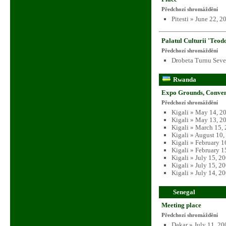
Předchozí shromáždění
Pitesti » June 22, 
Palatul Culturii 'Teod
Předchozí shromáždění
Drobeta Turnu Seve
Rwanda
Expo Grounds, Conven
Předchozí shromáždění
Kigali » May 14, 2
Kigali » May 13, 2
Kigali » March 15,
Kigali » August 10
Kigali » February 1
Kigali » February 1
Kigali » July 15, 2
Kigali » July 15, 2
Kigali » July 14, 2
Senegal
Meeting place
Předchozí shromáždění
Dakar » July 11, 2