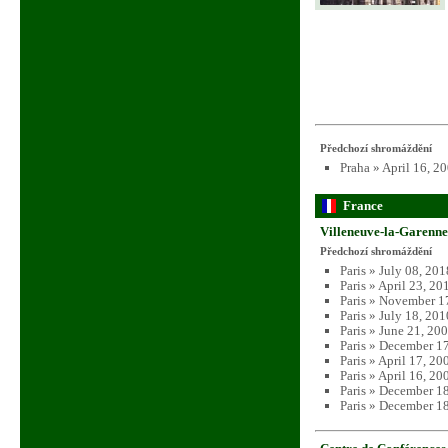
Předchozí shromáždění
Praha » April 16, 2
France
Villeneuve-la-Garenne
Předchozí shromáždění
Paris » July 08, 20
Paris » April 23, 2
Paris » November 1
Paris » July 18, 20
Paris » June 21, 20
Paris » December 1
Paris » April 17, 2
Paris » April 16, 2
Paris » December 1
Paris » December 1