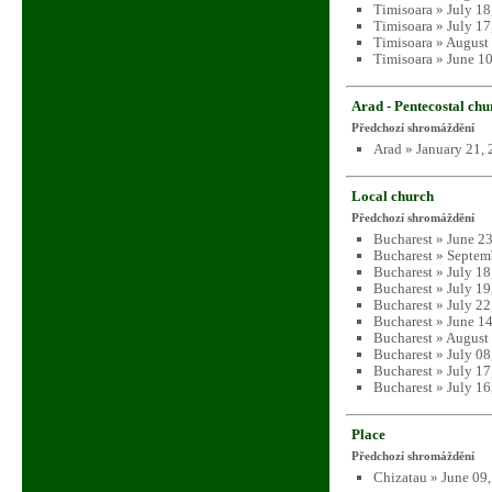
Timisoara » July 18
Timisoara » July 17
Timisoara » August
Timisoara » June 1
Arad - Pentecostal chu
Předchozí shromáždění
Arad » January 21,
Local church
Předchozí shromáždění
Bucharest » June 2
Bucharest » Septem
Bucharest » July 18
Bucharest » July 19
Bucharest » July 22
Bucharest » June 1
Bucharest » August
Bucharest » July 08
Bucharest » July 17
Bucharest » July 16
Place
Předchozí shromáždění
Chizatau » June 09