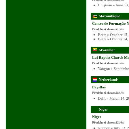
Chişinău » June 13
Mozambique
Centro de Formação Y
Předchozí shromáždění
Beira » October 15
Beira » October 14
Myanmar
Lai Baptist Church M
Předchozí shromáždění
Yangon » September
Netherlands
Pay-Bas
Předchozí shromáždění
Delft » March 14, 
Niger
Niger
Předchozí shromáždění
Niamey » July 13, 