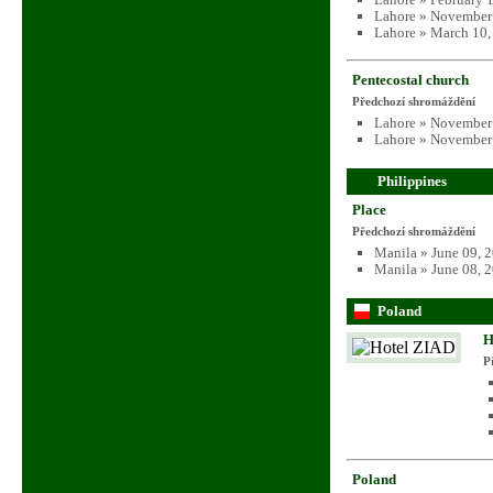
Lahore » November
Lahore » March 10,
Pentecostal church
Předchozí shromáždění
Lahore » November
Lahore » November
Philippines
Place
Předchozí shromáždění
Manila » June 09, 
Manila » June 08, 
Poland
H
P
Poland