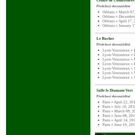
Centre de Conférences
Předchozí shromáždění
Orléans » March 07
Orléans » December
Orléans » April 17,
Orléans » January 
Le Rocher
Předchozí shromáždění
Lyon-Venissieux » 
Lyon-Venissieux » 
Lyon-Venissieux » 
Lyon-Venissieux » 
Lyon-Venissieux » 
Lyon-Venissieux » 
Lyon-Venissieux » 
Salle le Diamant Vert
Předchozí shromáždění
Paris » April 22, 2
Paris » July 10, 20
Paris » March 08, 
Paris » June 08, 20
Paris » April 14, 2
Paris » June 10, 20