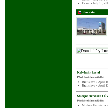
Dakar » July 10, 2
Slovakia
Kalvínsky kostol
Předchozí shromáždění
Bratislava » April 
Bratislava » April 
Študijné stredisko CĎ
Předchozí shromáždění
Modra - Harmónia »