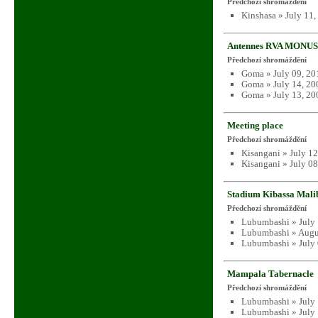
Předchozí shromáždění
Kinshasa » July 11
Antennes RVA MONUS
Předchozí shromáždění
Goma » July 09, 20
Goma » July 14, 20
Goma » July 13, 20
Meeting place
Předchozí shromáždění
Kisangani » July 1
Kisangani » July 0
Stadium Kibassa Mali
Předchozí shromáždění
Lubumbashi » July 
Lubumbashi » Augu
Lubumbashi » July 
Mampala Tabernacle
Předchozí shromáždění
Lubumbashi » July 
Lubumbashi » July 