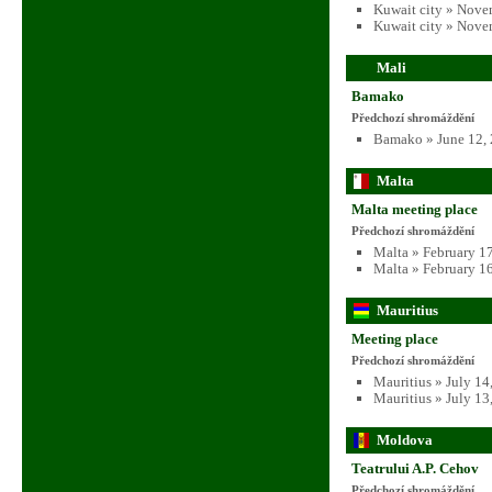
Kuwait city » Nove
Kuwait city » Nove
Mali
Bamako
Předchozí shromáždění
Bamako » June 12,
Malta
Malta meeting place
Předchozí shromáždění
Malta » February 1
Malta » February 1
Mauritius
Meeting place
Předchozí shromáždění
Mauritius » July 14
Mauritius » July 13
Moldova
Teatrului A.P. Cehov
Předchozí shromáždění