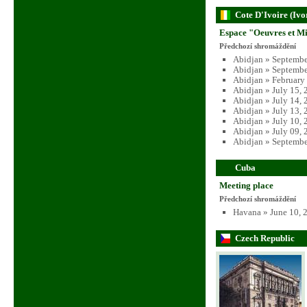
Cote D'Ivoire (Ivo
Espace "Oeuvres et Mi
Předchozí shromáždění
Abidjan » Septembe
Abidjan » Septembe
Abidjan » February
Abidjan » July 15,
Abidjan » July 14,
Abidjan » July 13,
Abidjan » July 10,
Abidjan » July 09,
Abidjan » Septembe
Cuba
Meeting place
Předchozí shromáždění
Havana » June 10, 
Czech Republic