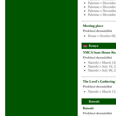
Palermo » December
Palermo » December
Palermo » Novembe
Palermo » December
Meeting place
Předchozí shromáždění
Rome » October 09,
Kenya
YMCA State House Ro
Předchozí shromáždění
Nairobi » March 14
Nairobi » July 16, 
Nairobi » July 06, 
The Lord's Gathering
Předchozí shromáždění
Nairobi » March 13
Kuwait
Kuwait
Předchozí shromáždění