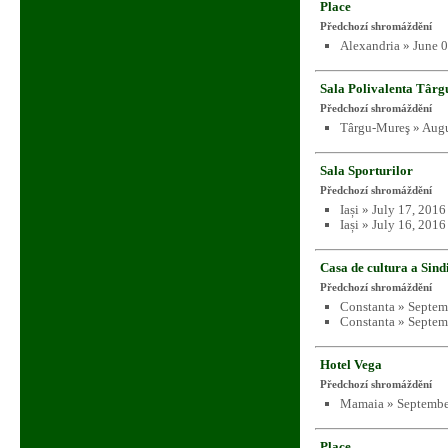
Place
Předchozí shromáždění
Alexandria » June 
Sala Polivalenta Târ
Předchozí shromáždění
Târgu-Mureş » Augu
Sala Sporturilor
Předchozí shromáždění
Iași » July 17, 201
Iași » July 16, 201
Casa de cultura a Sind
Předchozí shromáždění
Constanta » Septem
Constanta » Septem
Hotel Vega
Předchozí shromáždění
Mamaia » Septembe
Place