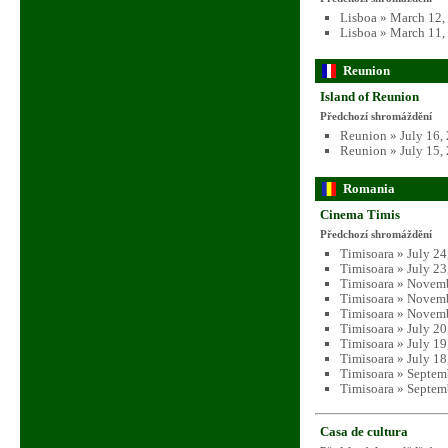
Lisboa » March 12,
Lisboa » March 11,
Reunion
Island of Reunion
Předchozí shromáždění
Reunion » July 16,
Reunion » July 15,
Romania
Cinema Timis
Předchozí shromáždění
Timisoara » July 24
Timisoara » July 23
Timisoara » Novemb
Timisoara » Novemb
Timisoara » Novemb
Timisoara » July 20
Timisoara » July 19
Timisoara » July 18
Timisoara » Septem
Timisoara » Septem
Casa de cultura