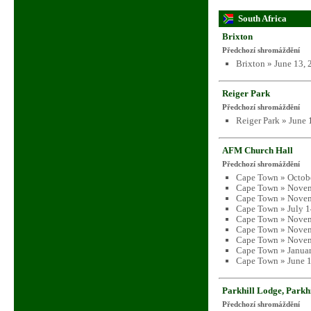
South Africa
Brixton
Předchozí shromáždění
Brixton » June 13,
Reiger Park
Předchozí shromáždění
Reiger Park » June 
AFM Church Hall
Předchozí shromáždění
Cape Town » Octobe
Cape Town » Novem
Cape Town » Novem
Cape Town » July 1
Cape Town » Novem
Cape Town » Novem
Cape Town » Novem
Cape Town » Januar
Cape Town » June 1
Parkhill Lodge, Parkh
Předchozí shromáždění