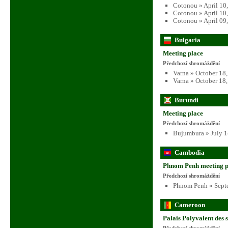
Cotonou » April 10
Cotonou » April 10
Cotonou » April 09
Bulgaria
Meeting place
Předchozí shromáždění
Varna » October 18
Varna » October 18
Burundi
Meeting place
Předchozí shromáždění
Bujumbura » July 1
Cambodia
Phnom Penh meeting p
Předchozí shromáždění
Phnom Penh » Sept
Cameroon
Palais Polyvalent des 