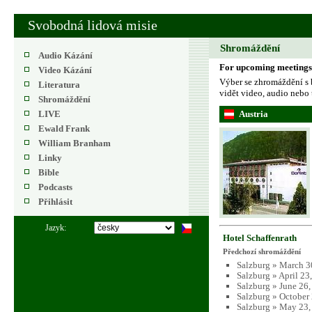
Svobodná lidová misie
Shromáždění
Audio Kázání
For upcoming meetings w
Video Kázání
Výber se zhromáždění s 
Literatura
vidět video, audio nebo
Shromáždění
LIVE
Austria
Ewald Frank
William Branham
Linky
Bible
Podcasts
Přihlásit
Jazyk:
Hotel Schaffenrath
Předchozí shromáždění
Salzburg » March 3
Salzburg » April 23
Salzburg » June 26
Salzburg » October
Salzburg » May 23,