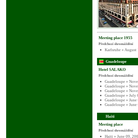
Meeting place 1955
Předchozí shromáždění
Karlsruhe » August
Guadeloupe
Hotel SALAKO
Předchozí shromáždění
Guadeloupe » Nove
Guadeloupe » Nove
Guadeloupe » Nove
Guadeloupe » July 
Guadeloupe » June 
Guadeloupe » June 
Haiti
Meeting place
Předchozí shromáždění
Haiti » June 09, 20