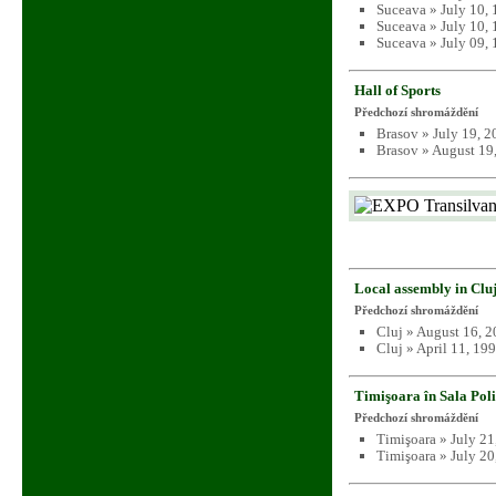
Suceava » July 10,
Suceava » July 10,
Suceava » July 09,
Hall of Sports
Předchozí shromáždění
Brasov » July 19, 
Brasov » August 19
Local assembly in Clu
Předchozí shromáždění
Cluj » August 16, 
Cluj » April 11, 19
Timişoara în Sala Pol
Předchozí shromáždění
Timişoara » July 21
Timişoara » July 20