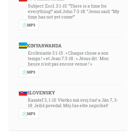
Subject: Eccl. 3:1-15: “There is a time for
everything!” and John 7:3-18: “Jesus said: ”My
time has not yet come!”
MP3
KINYARWANDA
Ecclésiaste 3:1-15 : « Chaque chose a son
temps ! » et Jean 7:3-18 : « Jésus dit : Mon
heure n'est pas encore venue ! »
MP3
SLOVENSKY
Kazateľ 3, 1-15: Všetko má svoj čas! a Ján 7, 3-
18: Ježiš povedal: Môj čas ešte neprišiel!
MP3