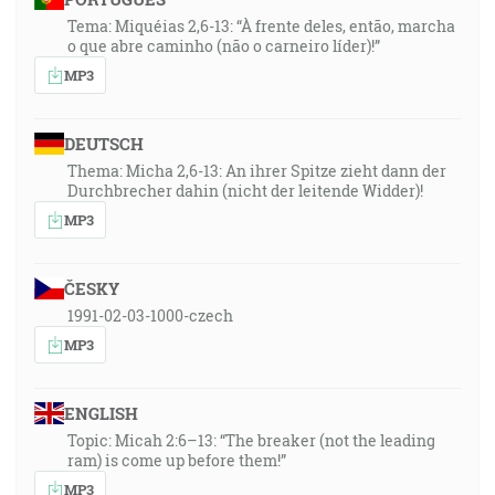
Tema: Miquéias 2,6-13: “À frente deles, então, marcha
o que abre caminho (não o carneiro líder)!”
MP3
DEUTSCH
Thema: Micha 2,6-13: An ihrer Spitze zieht dann der
Durchbrecher dahin (nicht der leitende Widder)!
MP3
ČESKY
1991-02-03-1000-czech
MP3
ENGLISH
Topic: Micah 2:6–13: “The breaker (not the leading
ram) is come up before them!”
MP3