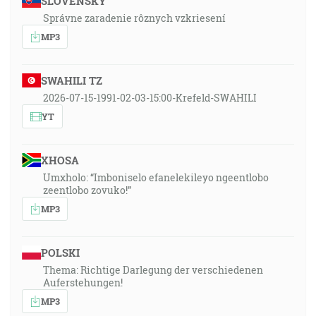
SLOVENSKY
Správne zaradenie rôznych vzkriesení
MP3
SWAHILI TZ
2026-07-15-1991-02-03-15:00-Krefeld-SWAHILI
YT
XHOSA
Umxholo: “Imboniselo efanelekileyo ngeentlobo
zeentlobo zovuko!”
MP3
POLSKI
Thema: Richtige Darlegung der verschiedenen
Auferstehungen!
MP3