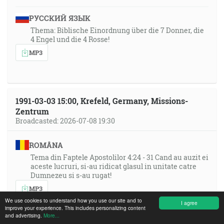
РУССКИЙ ЯЗЫК
Thema: Biblische Einordnung über die 7 Donner, die
4 Engel und die 4 Rosse!
MP3
1991-03-03 15:00, Krefeld, Germany, Missions-
Zentrum
Broadcasted: 2026-07-08 19:30
ROMÂNA
Tema din Faptele Apostolilor 4:24 - 31 Cand au auzit ei
aceste lucruri, si-au ridicat glasul in unitate catre
Dumnezeu si s-au rugat!
MP3
We use cookies to understand how you use our site and to
I agree
improve your experience. This includes personalizing content
and advertising.
More...
PORTUGUÊS