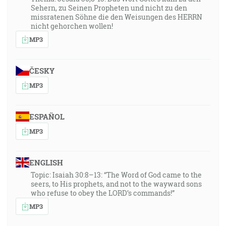
Sehern, zu Seinen Propheten und nicht zu den
missratenen Söhne die den Weisungen des HERRN
nicht gehorchen wollen!
MP3
ČESKY
MP3
ESPAÑOL
MP3
ENGLISH
Topic: Isaiah 30:8–13: “The Word of God came to the
seers, to His prophets, and not to the wayward sons
who refuse to obey the LORD’s commands!”
MP3