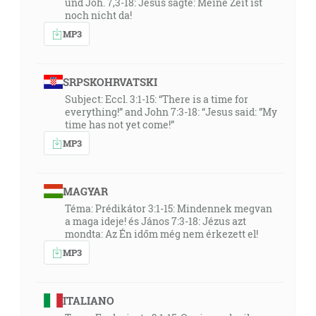
und Joh. 7,3-18: Jesus sagte: Meine Zeit ist
noch nicht da!
MP3
SRPSKOHRVATSKI
Subject: Eccl. 3:1-15: “There is a time for
everything!” and John 7:3-18: “Jesus said: ”My
time has not yet come!”
MP3
MAGYAR
Téma: Prédikátor 3:1-15: Mindennek megvan
a maga ideje! és János 7:3-18: Jézus azt
mondta: Az Én időm még nem érkezett el!
MP3
ITALIANO