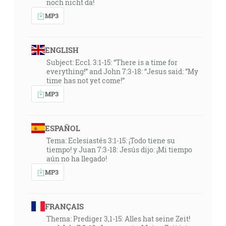
noch nicht da!
MP3
ENGLISH
Subject: Eccl. 3:1-15: “There is a time for
everything!” and John 7:3-18: “Jesus said: ”My
time has not yet come!”
MP3
ESPAÑOL
Tema: Eclesiastés 3:1-15: ¡Todo tiene su
tiempo! y Juan 7:3-18: Jesús dijo: ¡Mi tiempo
aún no ha llegado!
MP3
FRANÇAIS
Thema: Prediger 3,1-15: Alles hat seine Zeit!