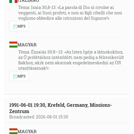
ITALIANO
Tema: Isaia 30,8-13: «La parola di Dio si rivolse ai
veggenti, ai Suoi profeti, e non ai figli ribelli che non
vogliono obbedire alle istruzioni del Signore!»
MP3
MAGYAR
Téma: Ézsaiás 30:8–13: »Az Isten Igéje a látnokokhoz,
az Ő prófétáihoz intéződött, nem pedig a félresikerült
fiakhoz, akik nem akarnak engedelmeskedni az ÚR
utasításainak!«
MP3
1991-06-01 19:30, Krefeld, Germany, Missions-
Zentrum
Broadcasted: 2026-08-01 19:30
MAGYAR