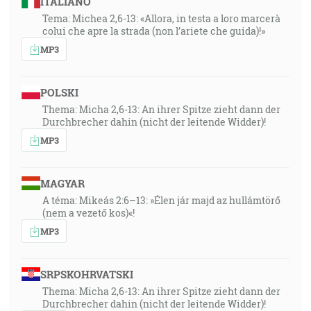
ITALIANO
Tema: Michea 2,6-13: «Allora, in testa a loro marcerà
colui che apre la strada (non l’ariete che guida)!»
MP3
POLSKI
Thema: Micha 2,6-13: An ihrer Spitze zieht dann der
Durchbrecher dahin (nicht der leitende Widder)!
MP3
MAGYAR
A téma: Mikeás 2:6–13: »Élen jár majd az hullámtörő
(nem a vezető kos)«!
MP3
SRPSKOHRVATSKI
Thema: Micha 2,6-13: An ihrer Spitze zieht dann der
Durchbrecher dahin (nicht der leitende Widder)!