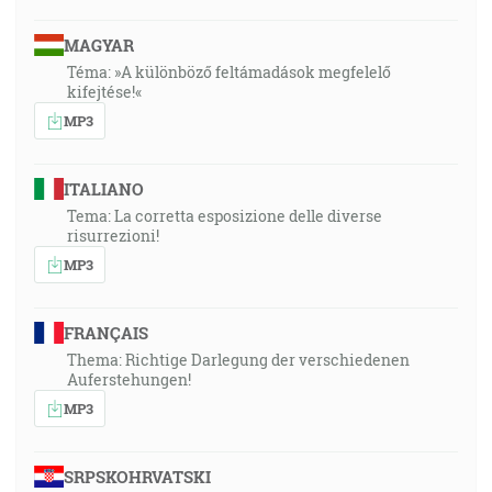
MAGYAR
Téma: »A különböző feltámadások megfelelő
kifejtése!«
MP3
ITALIANO
Tema: La corretta esposizione delle diverse
risurrezioni!
MP3
FRANÇAIS
Thema: Richtige Darlegung der verschiedenen
Auferstehungen!
MP3
SRPSKOHRVATSKI