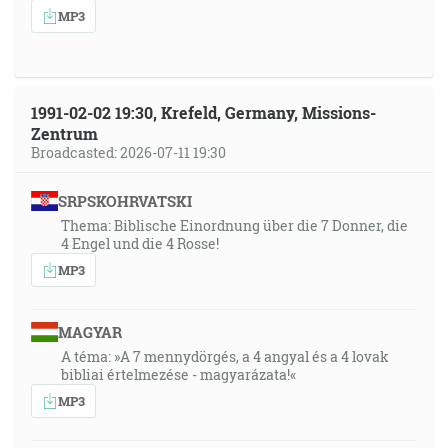
MP3
1991-02-02 19:30, Krefeld, Germany, Missions-
Zentrum
Broadcasted: 2026-07-11 19:30
SRPSKOHRVATSKI
Thema: Biblische Einordnung über die 7 Donner, die
4 Engel und die 4 Rosse!
MP3
MAGYAR
A téma: »A 7 mennydörgés, a 4 angyal és a 4 lovak
bibliai értelmezése - magyarázata!«
MP3