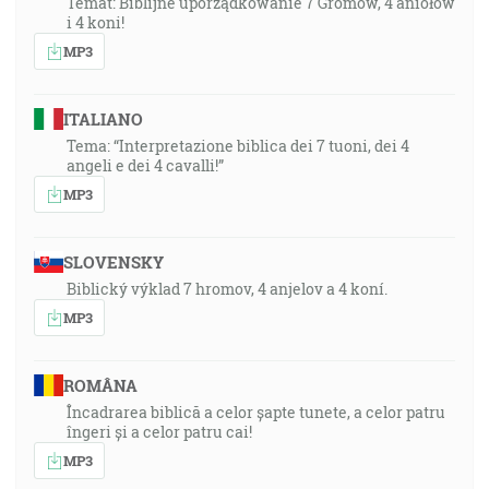
Temat: Biblijne uporządkowanie 7 Gromów, 4 aniołów
i 4 koni!
MP3
ITALIANO
Tema: “Interpretazione biblica dei 7 tuoni, dei 4
angeli e dei 4 cavalli!”
MP3
SLOVENSKY
Biblický výklad 7 hromov, 4 anjelov a 4 koní.
MP3
ROMÂNA
Încadrarea biblică a celor șapte tunete, a celor patru
îngeri și a celor patru cai!
MP3