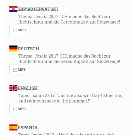
SRPSKOHRVATSKI
Thema: Jesaia 28,17: ICH mache das Recht zur
Richtschnur und die Gerechtigkeit zur Setzwaage!
MP3
DEUTSCH
Thema: Jesaia 28,17: ICH mache das Recht zur
Richtschnur und die Gerechtigkeit zur Setzwaage!
MP3
ENGLISH
Topic: Isaiah 28:17: “Justice also will I lay to the line,
and righteousness to the plummet.!”
MP3
ESPAÑOL
Tema: Isaías 28,17: «¡Haré de la ley mi guía y de la