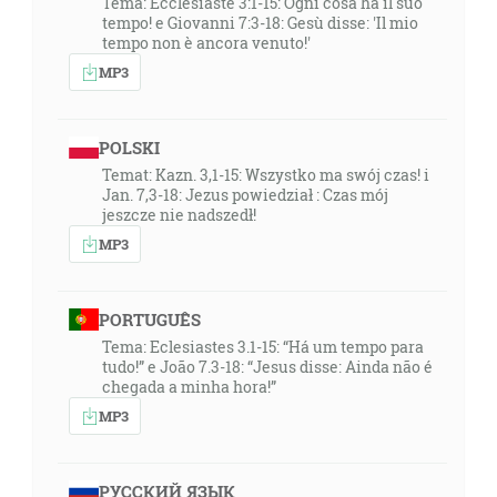
Tema: Ecclesiaste 3:1-15: Ogni cosa ha il suo
tempo! e Giovanni 7:3-18: Gesù disse: 'Il mio
tempo non è ancora venuto!'
MP3
POLSKI
Temat: Kazn. 3,1-15: Wszystko ma swój czas! i
Jan. 7,3-18: Jezus powiedział : Czas mój
jeszcze nie nadszedł!
MP3
PORTUGUÊS
Tema: Eclesiastes 3.1-15: “Há um tempo para
tudo!” e João 7.3-18: “Jesus disse: Ainda não é
chegada a minha hora!”
MP3
РУССКИЙ ЯЗЫК