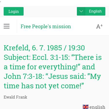
'
Login
English
A
+
Free People's mission
Krefeld, 6. 7. 1985 / 19:30
Subject: Eccl. 3:1-15: “There is
a time for everything!” and
John 7:3-18: “Jesus said: ”My
time has not yet come!”
Ewald Frank
english