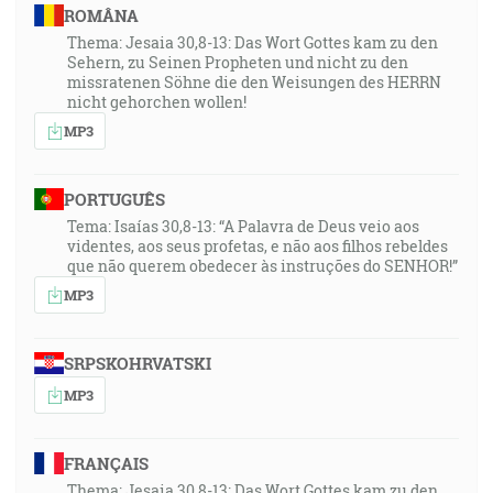
ROMÂNA
Thema: Jesaia 30,8-13: Das Wort Gottes kam zu den
Sehern, zu Seinen Propheten und nicht zu den
missratenen Söhne die den Weisungen des HERRN
nicht gehorchen wollen!
MP3
PORTUGUÊS
Tema: Isaías 30,8-13: “A Palavra de Deus veio aos
videntes, aos seus profetas, e não aos filhos rebeldes
que não querem obedecer às instruções do SENHOR!”
MP3
SRPSKOHRVATSKI
MP3
FRANÇAIS
Thema: Jesaia 30,8-13: Das Wort Gottes kam zu den