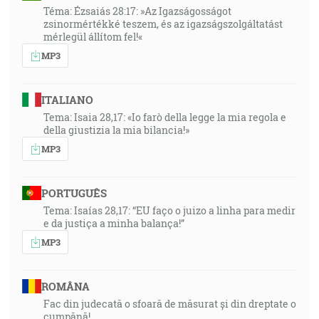
Téma: Ézsaiás 28:17: »Az Igazságosságot
zsinormértékké teszem, és az igazságszolgáltatást
mérlegül állítom fel!«
MP3
ITALIANO
Tema: Isaia 28,17: «Io farò della legge la mia regola e
della giustizia la mia bilancia!»
MP3
PORTUGUÊS
Tema: Isaías 28,17: “EU faço o juizo a linha para medir
e da justiça a minha balança!”
MP3
ROMÂNA
Fac din judecată o sfoară de măsurat și din dreptate o
cumpănă!