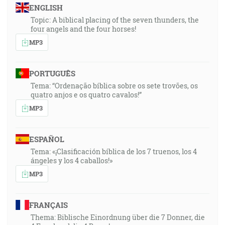
ENGLISH
Topic: A biblical placing of the seven thunders, the
four angels and the four horses!
MP3
PORTUGUÊS
Tema: “Ordenação bíblica sobre os sete trovões, os
quatro anjos e os quatro cavalos!”
MP3
ESPAÑOL
Tema: «¡Clasificación bíblica de los 7 truenos, los 4
ángeles y los 4 caballos!»
MP3
FRANÇAIS
Thema: Biblische Einordnung über die 7 Donner, die