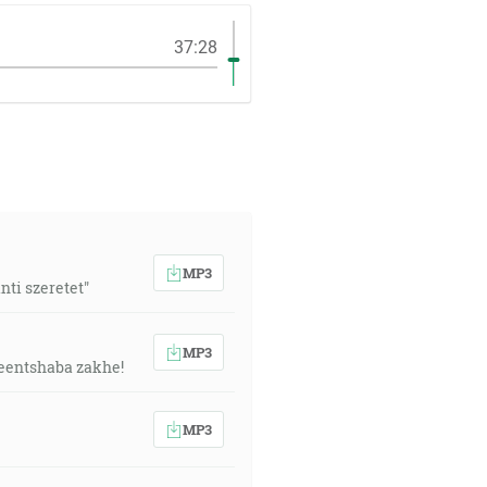
37:28
MP3
nti szeretet"
MP3
eentshaba zakhe!
MP3