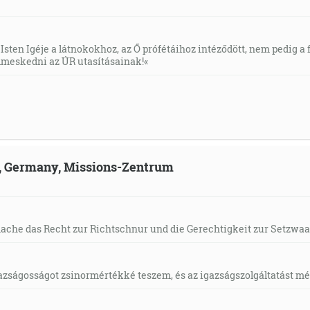
Isten Igéje a látnokokhoz, az Ő prófétáihoz intéződött, nem pedig a f
meskedni az ÚR utasításainak!«
ld, Germany, Missions-Zentrum
mache das Recht zur Richtschnur und die Gerechtigkeit zur Setzwaa
gazságosságot zsinormértékké teszem, és az igazságszolgáltatást mérl