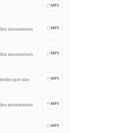
MP3
MP3
 den missratenen
MP3
 den missratenen
MP3
rebeldes que não
MP3
 den missratenen
MP3