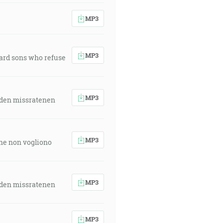
MP3
MP3
ward sons who refuse
MP3
 den missratenen
MP3
 che non vogliono
MP3
 den missratenen
MP3