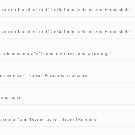
 nie enttäuschen" und "Die Göttliche Liebe ist eine Feindesliebe"
 nie enttäuschen" und "Die Göttliche Liebe ist eine Feindesliebe"
os decepcionará” e “O amor divino é o amor ao inimigo”
e zawiedzie" i "miłość Boża miłuje i wrogów"
-lumasaaba
ppoint us" and "Divine Love is a Love of Enemies".