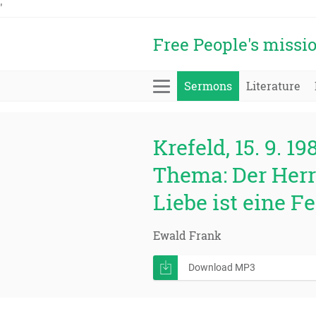
'
Free People's missi
Sermons
Literature
Krefeld, 15. 9. 19
Thema: Der Herr
Liebe ist eine F
Ewald Frank
Download MP3