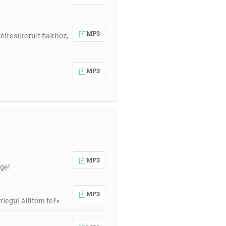
MP3
élresikerült fiakhoz,
MP3
MP3
ge!
MP3
egül állítom fel!«