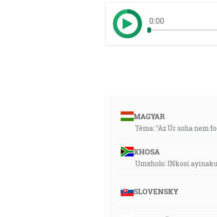
0:00
MAGYAR
Téma: "Az Úr soha nem fog
XHOSA
Umxholo: INkosi ayinaku
SLOVENSKY