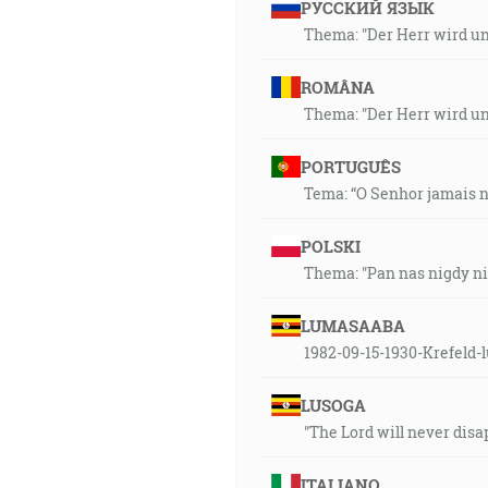
РУССКИЙ ЯЗЫК
Thema: "Der Herr wird uns
ROMÂNA
Thema: "Der Herr wird uns
PORTUGUÊS
Tema: “O Senhor jamais n
POLSKI
Thema: "Pan nas nigdy ni
LUMASAABA
1982-09-15-1930-Krefeld
LUSOGA
"The Lord will never disa
ITALIANO