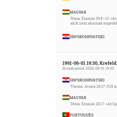
MAGYAR
Téma: Ézsaiás 30:8–13: »Az 
akik nem akarnak engedel
SRPSKOHRVATSKI
1991-06-01 19:30, Krefe
Broadcasted: 2026-08-01 19:30
SRPSKOHRVATSKI
Thema: Jesaia 28,17: ICH 
MAGYAR
Téma: Ézsaiás 28:17: »Az I
PORTUGUÊS