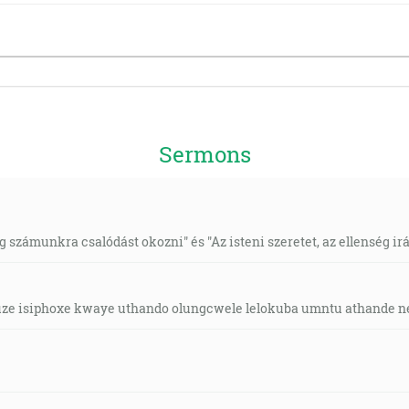
Sermons
 számunkra csalódást okozni" és "Az isteni szeretet, az ellenség irá
ze isiphoxe kwaye uthando olungcwele lelokuba umntu athande n