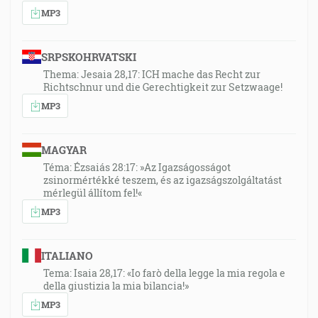
MP3
SRPSKOHRVATSKI
Thema: Jesaia 28,17: ICH mache das Recht zur
Richtschnur und die Gerechtigkeit zur Setzwaage!
MP3
MAGYAR
Téma: Ézsaiás 28:17: »Az Igazságosságot
zsinormértékké teszem, és az igazságszolgáltatást
mérlegül állítom fel!«
MP3
ITALIANO
Tema: Isaia 28,17: «Io farò della legge la mia regola e
della giustizia la mia bilancia!»
MP3