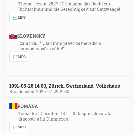
Thema: Jesaia 28,17: ICH mache das Recht zur
Richtschnur und die Gerechtigkeit zur Setzwaage!
MP3
SLOVENSKY
Izaiáš 28,17: „Ja činím právo za meradlo a
spravodlivosť za váhu!“
MP3
1991-05-26 14:00, Zürich, Switzerland, Volkshaus
Broadcasted: 2026-07-29 19:30
ROMÂNA
Tema din 1 Corinteni 13:1 - 13 Despre adevarata
dragoste a lui Dumnezeu,
MP3