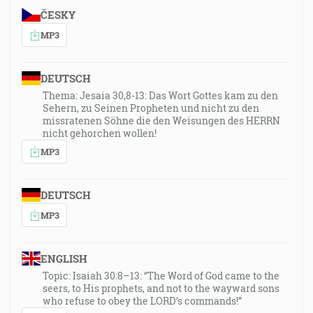
ČESKY
MP3
DEUTSCH
Thema: Jesaia 30,8-13: Das Wort Gottes kam zu den
Sehern, zu Seinen Propheten und nicht zu den
missratenen Söhne die den Weisungen des HERRN
nicht gehorchen wollen!
MP3
DEUTSCH
MP3
ENGLISH
Topic: Isaiah 30:8–13: “The Word of God came to the
seers, to His prophets, and not to the wayward sons
who refuse to obey the LORD’s commands!”