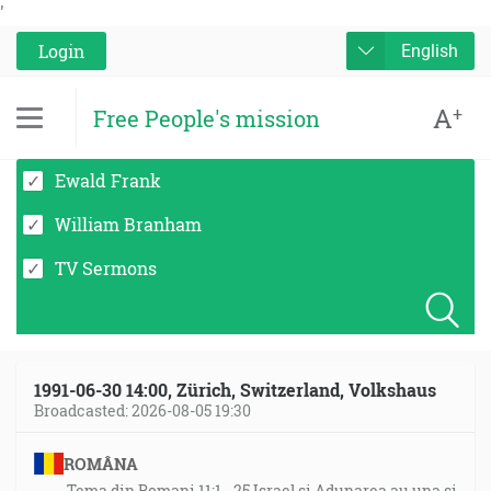
'
Login
English
A
+
Free People's mission
Ewald Frank
William Branham
TV Sermons
1991-06-30 14:00, Zürich, Switzerland, Volkshaus
Broadcasted: 2026-08-05 19:30
ROMÂNA
Tema din Romani 11:1 - 25 Israel si Adunarea au una si