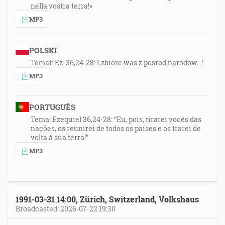
nella vostra terra!»
MP3
POLSKI
Temat: Ez. 36,24-28: I zbiore was z posrod narodow...!
MP3
PORTUGUÊS
Tema: Ezequiel 36,24-28: “Eu, pois, tirarei vocês das
nações, os reunirei de todos os países e os trarei de
volta à sua terra!”
MP3
1991-03-31 14:00, Zürich, Switzerland, Volkshaus
Broadcasted: 2026-07-22 19:30