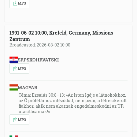
MP3
1991-06-02 10:00, Krefeld, Germany, Missions-
Zentrum
Broadcasted: 2026-08-02 10:00
SRPSKOHRVATSKI
MP3
MAGYAR
Téma: Ézsaiás 30:8–13: »Az Isten Igéje a látnokokhoz,
az Ő prófétáihoz intéződött, nem pedig a félresikerült
fiakhoz, akik nem akarnak engedelmeskedni az ÚR
utasításainak!«
MP3