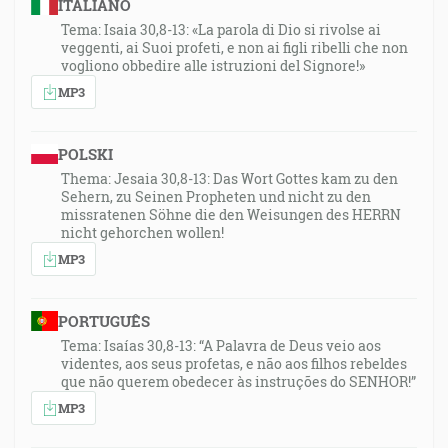
ITALIANO
Tema: Isaia 30,8-13: «La parola di Dio si rivolse ai
veggenti, ai Suoi profeti, e non ai figli ribelli che non
vogliono obbedire alle istruzioni del Signore!»
MP3
POLSKI
Thema: Jesaia 30,8-13: Das Wort Gottes kam zu den
Sehern, zu Seinen Propheten und nicht zu den
missratenen Söhne die den Weisungen des HERRN
nicht gehorchen wollen!
MP3
PORTUGUÊS
Tema: Isaías 30,8-13: “A Palavra de Deus veio aos
videntes, aos seus profetas, e não aos filhos rebeldes
que não querem obedecer às instruções do SENHOR!”
MP3