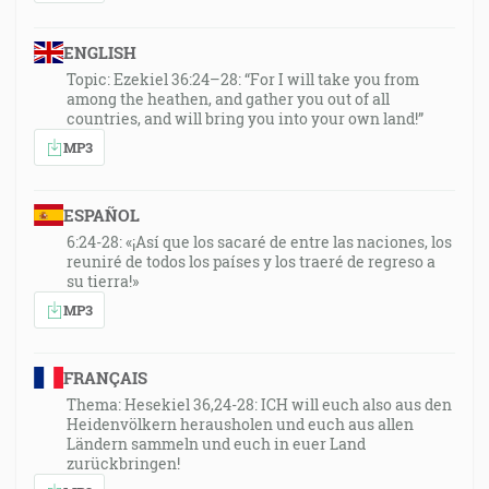
ENGLISH
Topic: Ezekiel 36:24–28: “For I will take you from
among the heathen, and gather you out of all
countries, and will bring you into your own land!”
MP3
ESPAÑOL
6:24-28: «¡Así que los sacaré de entre las naciones, los
reuniré de todos los países y los traeré de regreso a
su tierra!»
MP3
FRANÇAIS
Thema: Hesekiel 36,24-28: ICH will euch also aus den
Heidenvölkern herausholen und euch aus allen
Ländern sammeln und euch in euer Land
zurückbringen!