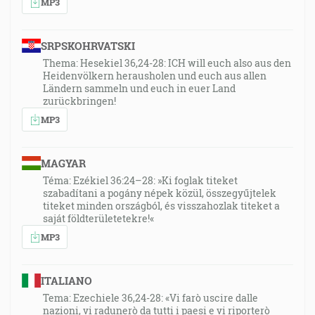
MP3
SRPSKOHRVATSKI
Thema: Hesekiel 36,24-28: ICH will euch also aus den
Heidenvölkern herausholen und euch aus allen
Ländern sammeln und euch in euer Land
zurückbringen!
MP3
MAGYAR
Téma: Ezékiel 36:24–28: »Ki foglak titeket
szabadítani a pogány népek közül, összegyűjtelek
titeket minden országból, és visszahozlak titeket a
saját földterületetekre!«
MP3
ITALIANO
Tema: Ezechiele 36,24-28: «Vi farò uscire dalle
nazioni, vi radunerò da tutti i paesi e vi riporterò