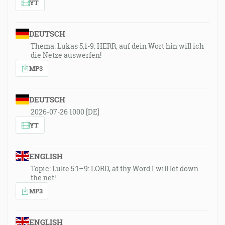
YT
DEUTSCH
Thema: Lukas 5,1-9: HERR, auf dein Wort hin will ich
die Netze auswerfen!
MP3
DEUTSCH
2026-07-26 1000 [DE]
YT
ENGLISH
Topic: Luke 5:1–9: LORD, at thy Word I will let down
the net!
MP3
ENGLISH