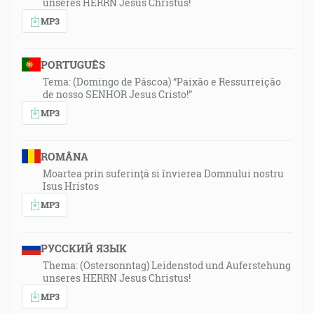
unseres HERRN Jesus Christus!
MP3
PORTUGUÊS
Tema: (Domingo de Páscoa) “Paixão e Ressurreição
de nosso SENHOR Jesus Cristo!”
MP3
ROMÂNA
Moartea prin suferință si învierea Domnului nostru
Isus Hristos
MP3
РУССКИЙ ЯЗЫК
Thema: (Ostersonntag) Leidenstod und Auferstehung
unseres HERRN Jesus Christus!
MP3