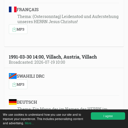
FRANÇAIS
Thema: (Ostersonntag) Leidenstod und Auferstehung
unseres HERRN Jesus Christus!
MP3
1991-03-30 14:00, Villach, Austria, Villach
Broadcasted: 2026-07-19 10:00
SWAHILI DRC
MP3
DEUTSCH
Thema: Ein Mann der im Namen des HERRN im
göttlichen Auftrag spricht, muss eine göttliche
We use cookies to understand how you use our site and to
I agree
improve your experience. This includes personalizing content
Sendung haben!
and advertising.
More...
MP3