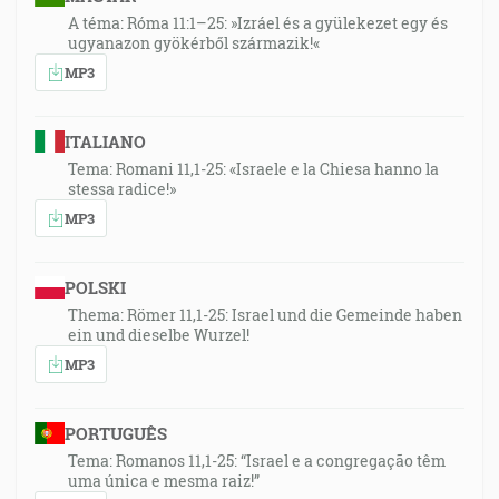
A téma: Róma 11:1–25: »Izráel és a gyülekezet egy és
ugyanazon gyökérből származik!«
MP3
ITALIANO
Tema: Romani 11,1-25: «Israele e la Chiesa hanno la
stessa radice!»
MP3
POLSKI
Thema: Römer 11,1-25: Israel und die Gemeinde haben
ein und dieselbe Wurzel!
MP3
PORTUGUÊS
Tema: Romanos 11,1-25: “Israel e a congregação têm
uma única e mesma raiz!”