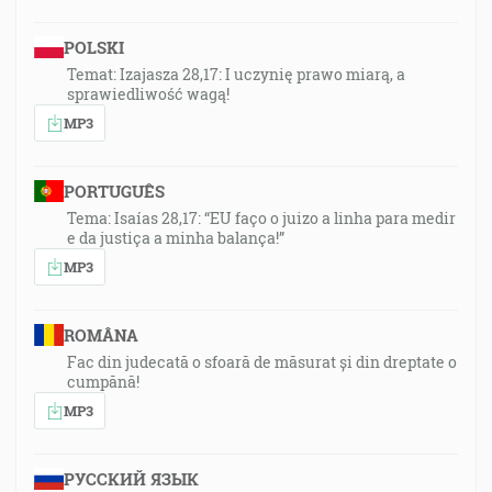
POLSKI
Temat: Izajasza 28,17: I uczynię prawo miarą, a
sprawiedliwość wagą!
MP3
PORTUGUÊS
Tema: Isaías 28,17: “EU faço o juizo a linha para medir
e da justiça a minha balança!”
MP3
ROMÂNA
Fac din judecată o sfoară de măsurat și din dreptate o
cumpănă!
MP3
РУССКИЙ ЯЗЫК