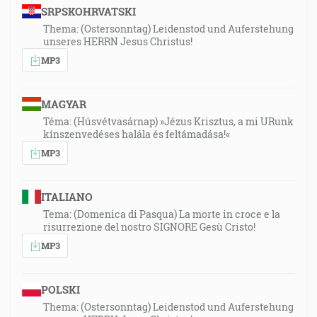
SRPSKOHRVATSKI
Thema: (Ostersonntag) Leidenstod und Auferstehung
unseres HERRN Jesus Christus!
MP3
MAGYAR
Téma: (Húsvétvasárnap) »Jézus Krisztus, a mi URunk
kínszenvedéses halála és feltámadása!«
MP3
ITALIANO
Tema: (Domenica di Pasqua) La morte in croce e la
risurrezione del nostro SIGNORE Gesù Cristo!
MP3
POLSKI
Thema: (Ostersonntag) Leidenstod und Auferstehung