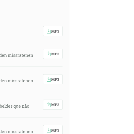
MP3
MP3
 den missratenen
MP3
 den missratenen
MP3
rebeldes que não
MP3
 den missratenen