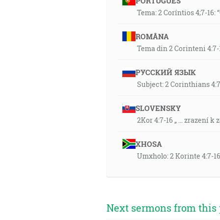
PORTUGUÊS
Tema: 2 Coríntios 4;7-16
ROMÂNA
Tema din 2 Corinteni 4:7-
РУССКИЙ ЯЗЫК
Subject: 2 Corinthians 4:
SLOVENSKY
2Kor 4:7-16 „ … zrazení k z
XHOSA
Umxholo: 2 Korinte 4:7-1
Next sermons from this 