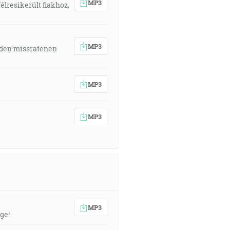
MP3
élresikerült fiakhoz,
MP3
 den missratenen
MP3
MP3
MP3
ge!