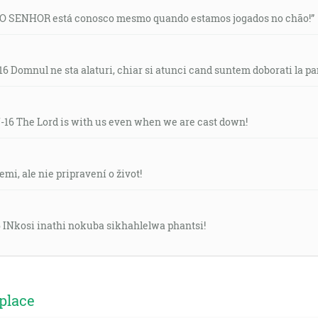
: “O SENHOR está conosco mesmo quando estamos jogados no chão!”
16 Domnul ne sta alaturi, chiar si atunci cand suntem doborati la p
7-16 The Lord is with us even when we are cast down!
emi, ale nie pripravení o život!
6 INkosi inathi nokuba sikhahlelwa phantsi!
place