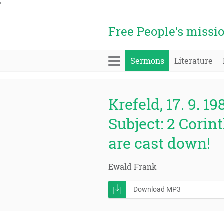
'
Free People's missi
Sermons
Literature
Krefeld, 17. 9. 19
Subject: 2 Corin
are cast down!
Ewald Frank
Download MP3