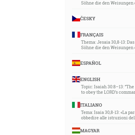
Söhne die den Weisungen 
ČESKY
FRANÇAIS
Thema: Jesaia 30,8-13: Da
Söhne die den Weisungen 
ESPAÑOL
ENGLISH
Topic: Isaiah 30:8–13: “Th
to obey the LORD’s comman
ITALIANO
Tema: Isaia 30,8-13: «La paro
obbedire alle istruzioni de
MAGYAR