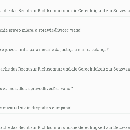
mache das Recht zur Richtschnur und die Gerechtigkeit zur Setzwaa
czynię prawo miarą, a sprawiedliwość wagą!
o o juizo a linha para medir e da justiça a minha balança!”
mache das Recht zur Richtschnur und die Gerechtigkeit zur Setzwaa
vo za meradlo a spravodlivosť za váhu!“
de măsurat și din dreptate o cumpănă!
mache das Recht zur Richtschnur und die Gerechtigkeit zur Setzwaa