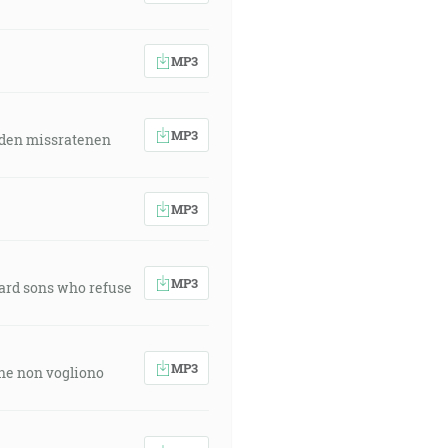
MP3
MP3
 den missratenen
MP3
MP3
ward sons who refuse
MP3
 che non vogliono