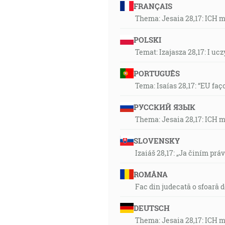
FRANÇAIS
Thema: Jesaia 28,17: ICH 
POLSKI
Temat: Izajasza 28,17: I u
PORTUGUÊS
Tema: Isaías 28,17: “EU faç
РУССКИЙ ЯЗЫК
Thema: Jesaia 28,17: ICH 
SLOVENSKY
Izaiáš 28,17: „Ja činím prá
ROMÂNA
Fac din judecată o sfoară 
DEUTSCH
Thema: Jesaia 28,17: ICH 