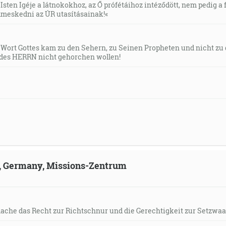
Isten Igéje a látnokokhoz, az Ő prófétáihoz intéződött, nem pedig a f
meskedni az ÚR utasításainak!«
s Wort Gottes kam zu den Sehern, zu Seinen Propheten und nicht zu
des HERRN nicht gehorchen wollen!
ld, Germany, Missions-Zentrum
mache das Recht zur Richtschnur und die Gerechtigkeit zur Setzwaa