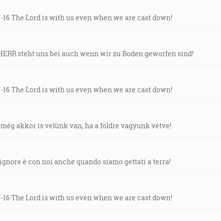
7-16 The Lord is with us even when we are cast down!
r HERR steht uns bei auch wenn wir zu Boden geworfen sind!
7-16 The Lord is with us even when we are cast down!
R még akkor is velünk van, ha a földre vagyunk vetve!
 Signore è con noi anche quando siamo gettati a terra!
7-16 The Lord is with us even when we are cast down!