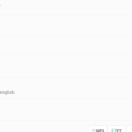
)
english
MP3
YT