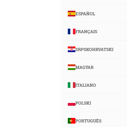
ESPAÑOL
FRANÇAIS
SRPSKOHRVATSKI
MAGYAR
ITALIANO
POLSKI
PORTUGUÊS