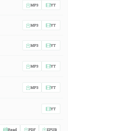
MP3
YT
MP3
YT
MP3
YT
MP3
YT
MP3
YT
YT
Read
PDF
EPUB