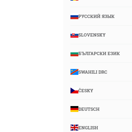
РУССКИЙ ЯЗЫК
SLOVENSKY
БЪЛГАРСКИ ЕЗИК
SWAHILI DRC
ČESKY
DEUTSCH
ENGLISH