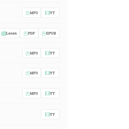
MP3
YT
Lesen
PDF
EPUB
MP3
YT
MP3
YT
MP3
YT
YT