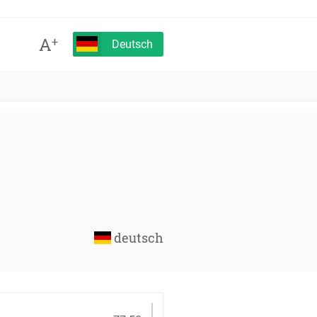
A
+
Deutsch
deutsch