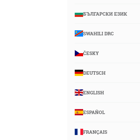
БЪЛГАРСКИ ЕЗИК
SWAHILI DRC
ČESKY
DEUTSCH
ENGLISH
ESPAÑOL
FRANÇAIS