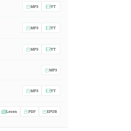
MP3
YT
MP3
YT
MP3
YT
MP3
MP3
YT
Lesen
PDF
EPUB