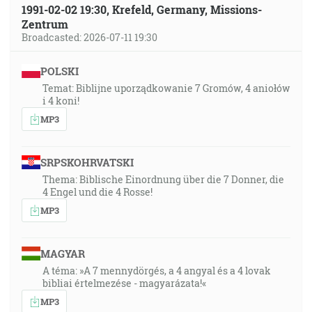
1991-02-02 19:30, Krefeld, Germany, Missions-
Zentrum
Broadcasted: 2026-07-11 19:30
POLSKI
Temat: Biblijne uporządkowanie 7 Gromów, 4 aniołów
i 4 koni!
MP3
SRPSKOHRVATSKI
Thema: Biblische Einordnung über die 7 Donner, die
4 Engel und die 4 Rosse!
MP3
MAGYAR
A téma: »A 7 mennydörgés, a 4 angyal és a 4 lovak
bibliai értelmezése - magyarázata!«
MP3