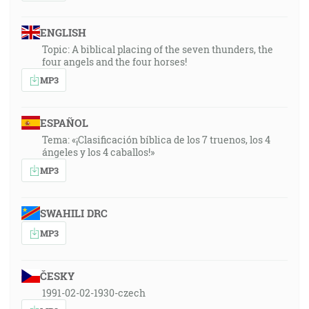
ENGLISH
Topic: A biblical placing of the seven thunders, the
four angels and the four horses!
MP3
ESPAÑOL
Tema: «¡Clasificación bíblica de los 7 truenos, los 4
ángeles y los 4 caballos!»
MP3
SWAHILI DRC
MP3
ČESKY
1991-02-02-1930-czech