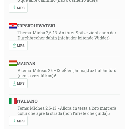
o que abre caminho (não o carneiro líder)!”
MP3
SRPSKOHRVATSKI
Thema: Micha 2,6-13: An ihrer Spitze zieht dann der
Durchbrecher dahin (nicht der leitende Widder)!
MP3
MAGYAR
A téma: Mikeás 2:6–13: »Élen jár majd az hullámtörő
(nem a vezető kos)«!
MP3
ITALIANO
Tema: Michea 2,6-13: «Allora, in testa a loro marcerà
colui che apre la strada (non l’ariete che guida)!»
MP3