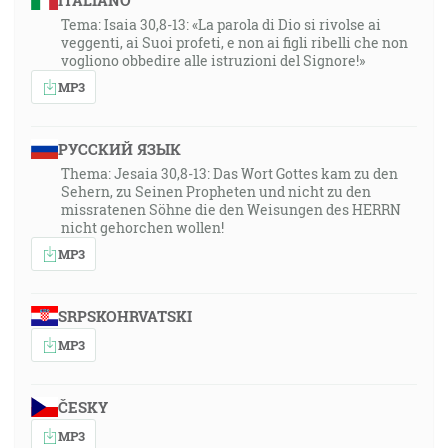
ITALIANO
Tema: Isaia 30,8-13: «La parola di Dio si rivolse ai
veggenti, ai Suoi profeti, e non ai figli ribelli che non
vogliono obbedire alle istruzioni del Signore!»
MP3
РУССКИЙ ЯЗЫК
Thema: Jesaia 30,8-13: Das Wort Gottes kam zu den
Sehern, zu Seinen Propheten und nicht zu den
missratenen Söhne die den Weisungen des HERRN
nicht gehorchen wollen!
MP3
SRPSKOHRVATSKI
MP3
ČESKY
MP3