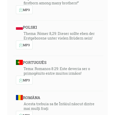
firstborn among many brothers!”
MP3
POLSKI
Thema: Römer 8,29: Dieser sollte eben der
Erstgeborene unter vielen Brüdern sein!
MP3
PORTUGUÊS
Tema: Romanos 8:29: Este deveria ser o
primogênito entre muitos irmãos!
MP3
ROMÂNA
Acesta trebuia sa fie Întâiul născut dintre
mai mulți frați