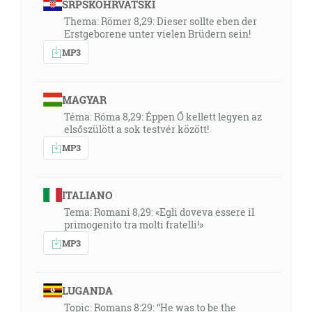
SRPSKOHRVATSKI
Thema: Römer 8,29: Dieser sollte eben der
Erstgeborene unter vielen Brüdern sein!
MP3
MAGYAR
Téma: Róma 8,29: Éppen Ő kellett legyen az
elsőszülött a sok testvér között!
MP3
ITALIANO
Tema: Romani 8,29: «Egli doveva essere il
primogenito tra molti fratelli!»
MP3
LUGANDA
Topic: Romans 8:29: “He was to be the