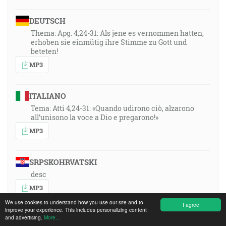
DEUTSCH
Thema: Apg. 4,24-31: Als jene es vernommen hatten,
erhoben sie einmütig ihre Stimme zu Gott und
beteten!
MP3
ITALIANO
Tema: Atti 4,24-31: «Quando udirono ciò, alzarono
all’unisono la voce a Dio e pregarono!»
MP3
SRPSKOHRVATSKI
desc
MP3
We use cookies to understand how you use our site and to
I agree
improve your experience. This includes personalizing content
and advertising.
More...
POLSKI