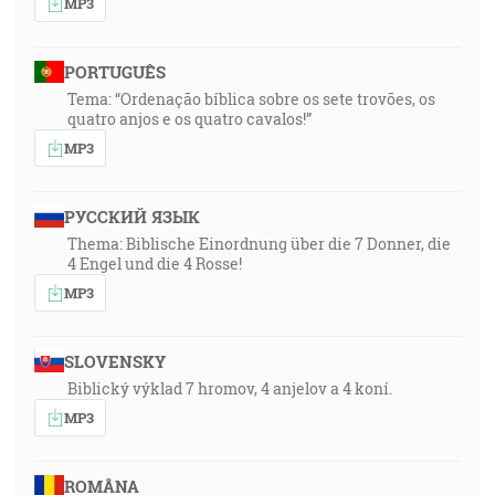
MP3
PORTUGUÊS
Tema: “Ordenação bíblica sobre os sete trovões, os
quatro anjos e os quatro cavalos!”
MP3
РУССКИЙ ЯЗЫК
Thema: Biblische Einordnung über die 7 Donner, die
4 Engel und die 4 Rosse!
MP3
SLOVENSKY
Biblický výklad 7 hromov, 4 anjelov a 4 koní.
MP3
ROMÂNA