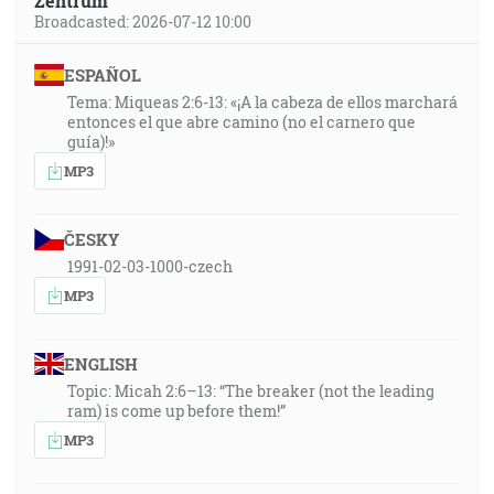
Zentrum
Broadcasted: 2026-07-12 10:00
ESPAÑOL
Tema: Miqueas 2:6-13: «¡A la cabeza de ellos marchará
entonces el que abre camino (no el carnero que
guía)!»
MP3
ČESKY
1991-02-03-1000-czech
MP3
ENGLISH
Topic: Micah 2:6–13: “The breaker (not the leading
ram) is come up before them!”
MP3