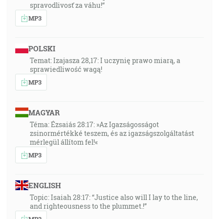
spravodlivosť za váhu!“
MP3
POLSKI
Temat: Izajasza 28,17: I uczynię prawo miarą, a
sprawiedliwość wagą!
MP3
MAGYAR
Téma: Ézsaiás 28:17: »Az Igazságosságot
zsinormértékké teszem, és az igazságszolgáltatást
mérlegül állítom fel!«
MP3
ENGLISH
Topic: Isaiah 28:17: “Justice also will I lay to the line,
and righteousness to the plummet.!”
MP3