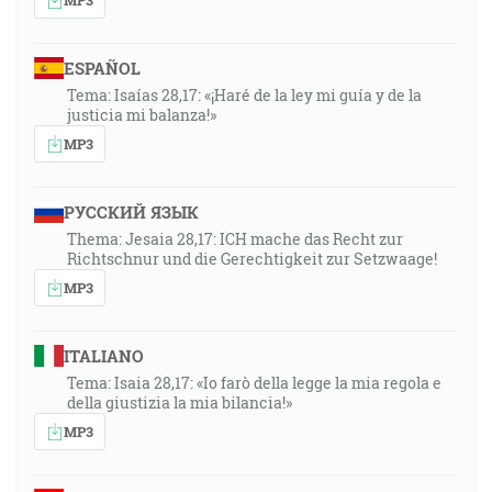
ESPAÑOL
Tema: Isaías 28,17: «¡Haré de la ley mi guía y de la
justicia mi balanza!»
MP3
РУССКИЙ ЯЗЫК
Thema: Jesaia 28,17: ICH mache das Recht zur
Richtschnur und die Gerechtigkeit zur Setzwaage!
MP3
ITALIANO
Tema: Isaia 28,17: «Io farò della legge la mia regola e
della giustizia la mia bilancia!»
MP3