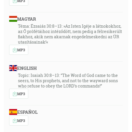
MP3
MAGYAR
Téma: Ézsaiás 30:8–13: »Az Isten Igéje a látnokokhoz,
az Ő prófétáihoz intéződött, nem pedig a félresikerült
fiakhoz, akik nem akarnak engedelmeskedni az ÚR
utasításainak!«
MP3
ENGLISH
Topic: Isaiah 30:8–13: “The Word of God came to the
seers, to His prophets, and not to the wayward sons
who refuse to obey the LORD’s commands!”
MP3
ESPAÑOL
MP3