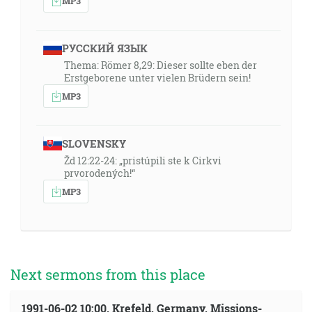
MP3
РУССКИЙ ЯЗЫК
Thema: Römer 8,29: Dieser sollte eben der
Erstgeborene unter vielen Brüdern sein!
MP3
SLOVENSKY
Žd 12:22-24: „pristúpili ste k Cirkvi
prvorodených!“
MP3
Next sermons from this place
1991-06-02 10:00, Krefeld, Germany, Missions-