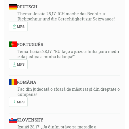
DEUTSCH
Thema: Jesaia 28,17: ICH mache das Recht zur
Richtschnur und die Gerechtigkeit zur Setzwaage!
MP3
PORTUGUÊS
Tema: Isaías 28,17: “EU faço o juizo a linha para medir
e da justiça a minha balança!”
MP3
ROMÂNA
Fac din judecată o sfoară de măsurat și din dreptate o
cumpănă!
MP3
SLOVENSKY
Izaiáš 28,17: „Ja činím právo za meradlo a