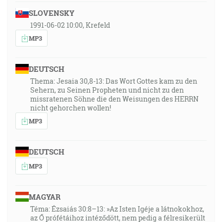
SLOVENSKY
1991-06-02 10:00, Krefeld
MP3
DEUTSCH
Thema: Jesaia 30,8-13: Das Wort Gottes kam zu den
Sehern, zu Seinen Propheten und nicht zu den
missratenen Söhne die den Weisungen des HERRN
nicht gehorchen wollen!
MP3
DEUTSCH
MP3
MAGYAR
Téma: Ézsaiás 30:8–13: »Az Isten Igéje a látnokokhoz,
az Ő prófétáihoz intéződött, nem pedig a félresikerült