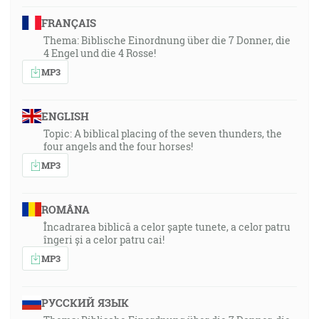
FRANÇAIS
Thema: Biblische Einordnung über die 7 Donner, die
4 Engel und die 4 Rosse!
MP3
ENGLISH
Topic: A biblical placing of the seven thunders, the
four angels and the four horses!
MP3
ROMÂNA
Încadrarea biblică a celor șapte tunete, a celor patru
îngeri și a celor patru cai!
MP3
РУССКИЙ ЯЗЫК