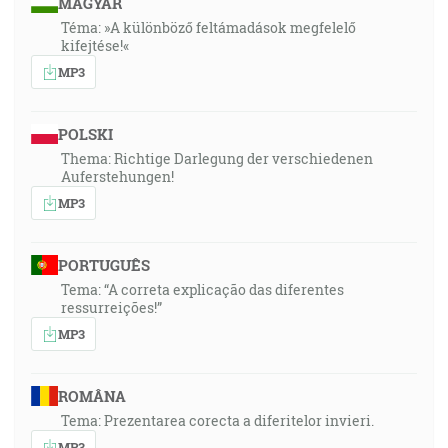
MAGYAR
Téma: »A különböző feltámadások megfelelő
kifejtése!«
MP3
POLSKI
Thema: Richtige Darlegung der verschiedenen
Auferstehungen!
MP3
PORTUGUÊS
Tema: “A correta explicação das diferentes
ressurreições!”
MP3
ROMÂNA
Tema: Prezentarea corecta a diferitelor invieri.
MP3