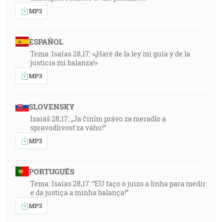
MP3
ESPAÑOL
Tema: Isaías 28,17: «¡Haré de la ley mi guía y de la
justicia mi balanza!»
MP3
SLOVENSKY
Izaiáš 28,17: „Ja činím právo za meradlo a
spravodlivosť za váhu!“
MP3
PORTUGUÊS
Tema: Isaías 28,17: “EU faço o juizo a linha para medir
e da justiça a minha balança!”
MP3