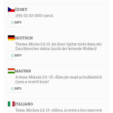
ČESKY
1991-02-03-1000-czech
MP3
DEUTSCH
Thema: Micha 2,6-13: An ihrer Spitze zieht dann der
Durchbrecher dahin (nicht der leitende Widder)!
MP3
MAGYAR
A téma: Mikeás 2:6–13: »Élen jár majd az hullámtörő
(nem a vezető kos)«!
MP3
ITALIANO
Tema: Michea 2,6-13: «Allora, in testa a loro marcerà