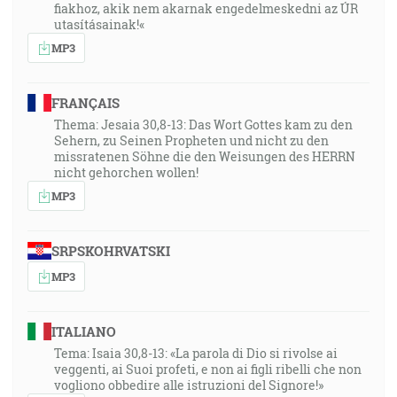
fiakhoz, akik nem akarnak engedelmeskedni az ÚR
utasításainak!«
MP3
FRANÇAIS
Thema: Jesaia 30,8-13: Das Wort Gottes kam zu den
Sehern, zu Seinen Propheten und nicht zu den
missratenen Söhne die den Weisungen des HERRN
nicht gehorchen wollen!
MP3
SRPSKOHRVATSKI
MP3
ITALIANO
Tema: Isaia 30,8-13: «La parola di Dio si rivolse ai
veggenti, ai Suoi profeti, e non ai figli ribelli che non
vogliono obbedire alle istruzioni del Signore!»