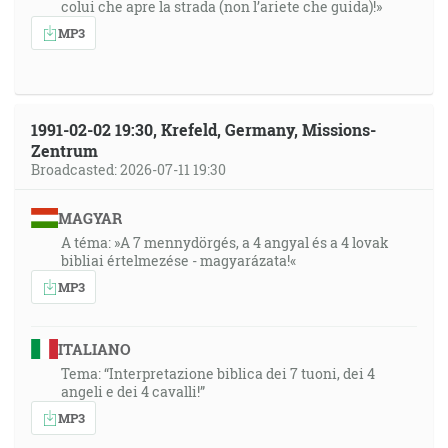
colui che apre la strada (non l’ariete che guida)!»
MP3
1991-02-02 19:30, Krefeld, Germany, Missions-
Zentrum
Broadcasted: 2026-07-11 19:30
MAGYAR
A téma: »A 7 mennydörgés, a 4 angyal és a 4 lovak
bibliai értelmezése - magyarázata!«
MP3
ITALIANO
Tema: “Interpretazione biblica dei 7 tuoni, dei 4
angeli e dei 4 cavalli!”
MP3