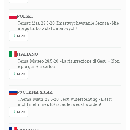
POLSKI
Temat: Mat. 28,5-20: Zmartwychwstanie Jezusa - Nie
ma go tu, bo wstał z martwych!
MP3
ITALIANO
Tema: Matteo 28,5-20: «La risurrezione di Gesù – Non
è più qui, è risorto!»
MP3
РУССКИЙ ЯЗЫК
Thema: Math. 28,5-20: Jesu Auferstehung - ER ist
nicht mehr hier, ER ist auferweckt worden!
MP3