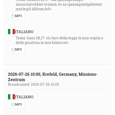
zsinormértékké teszem, és az igazságszolgáltatást
mérlegül állítom fel!«
MP3
ITALIANO
Tema: Isaia 28,17: «Io farò della legge la mia regola e
della giustizia la mia bilancia!»
MP3
2026-07-26 10:00, Krefeld, Germany, Missions-
Zentrum
Broadcasted: 2026-07-26 10:00
ITALIANO
MP3