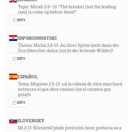
Topic: Micah 2:6–13: “The breaker (not the leading
ram) is come up before them!”
MP3
SRPSKOHRVATSKI
Thema: Micha 2,6-13: An ihrer Spitze zieht dann der
Durchbrecher dahin (nicht der leitende Widder)!
MP3
ESPAÑOL
Tema: Miqueas 2:6-13: «¡A la cabeza de ellos marchará
entonces el que abre camino (no el carnero que
guía)!»
MP3
SLOVENSKY
Mi 2:13: Kliesniteľ pôjde pred nimi hore; preboria sa a