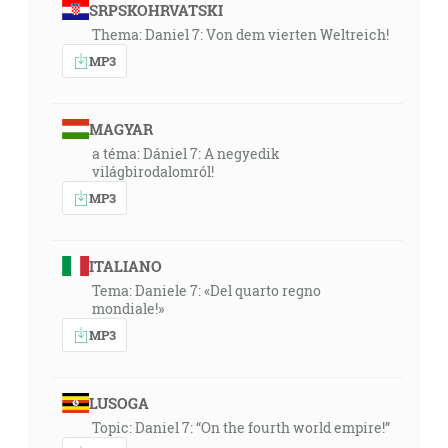
SRPSKOHRVATSKI
Thema: Daniel 7: Von dem vierten Weltreich!
MP3
MAGYAR
a téma: Dániel 7: A negyedik
világbirodalomról!
MP3
ITALIANO
Tema: Daniele 7: «Del quarto regno
mondiale!»
MP3
LUSOGA
Topic: Daniel 7: “On the fourth world empire!”