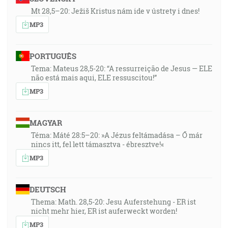
Mt 28,5–20: Ježiš Kristus nám ide v ústrety i dnes!
MP3
PORTUGUÊS
Tema: Mateus 28,5-20: “A ressurreição de Jesus — ELE
não está mais aqui, ELE ressuscitou!”
MP3
MAGYAR
Téma: Máté 28:5–20: »A Jézus feltámadása – Ő már
nincs itt, fel lett támasztva - ébresztve!«
MP3
DEUTSCH
Thema: Math. 28,5-20: Jesu Auferstehung - ER ist
nicht mehr hier, ER ist auferweckt worden!
MP3