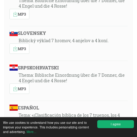
Thema: Biblische Einordnung über die 7 Donner, die
4 Engel und die 4 Rosse!
MP3
SLOVENSKY
Biblický výklad 7 hromov, 4 anjelov a 4 koní.
MP3
SRPSKOHRVATSKI
Thema: Biblische Einordnung über die 7 Donner, die
4 Engel und die 4 Rosse!
MP3
ESPAÑOL
Tema: «¡Clasificación bíblica de los 7 truenos, los 4
ángeles y los 4 caballos!»
We use cookies to understand how you use our site and to
I agree
improve your experience. This includes personalizing content
MP3
and advertising.
More...