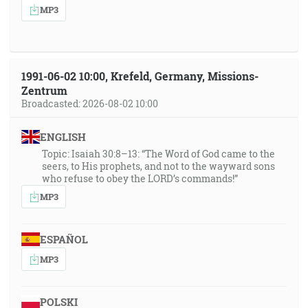
MP3
1991-06-02 10:00, Krefeld, Germany, Missions-
Zentrum
Broadcasted: 2026-08-02 10:00
ENGLISH
Topic: Isaiah 30:8–13: “The Word of God came to the
seers, to His prophets, and not to the wayward sons
who refuse to obey the LORD’s commands!”
MP3
ESPAÑOL
MP3
POLSKI