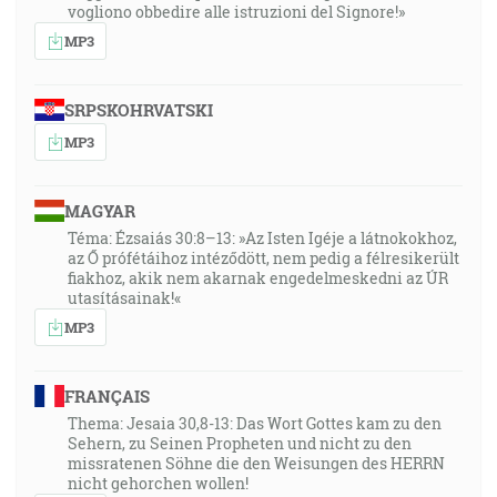
vogliono obbedire alle istruzioni del Signore!»
MP3
SRPSKOHRVATSKI
MP3
MAGYAR
Téma: Ézsaiás 30:8–13: »Az Isten Igéje a látnokokhoz,
az Ő prófétáihoz intéződött, nem pedig a félresikerült
fiakhoz, akik nem akarnak engedelmeskedni az ÚR
utasításainak!«
MP3
FRANÇAIS
Thema: Jesaia 30,8-13: Das Wort Gottes kam zu den
Sehern, zu Seinen Propheten und nicht zu den
missratenen Söhne die den Weisungen des HERRN
nicht gehorchen wollen!