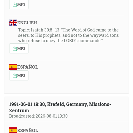
MP3
ENGLISH
Topic: Isaiah 30:8–13: “The Word of God came to the
seers, to His prophets, and not to the wayward sons
who refuse to obey the LORD’s commands!”
MP3
ESPAÑOL
MP3
1991-06-01 19:30, Krefeld, Germany, Missions-
Zentrum
Broadcasted: 2026-08-01 19:30
ESPAÑOL