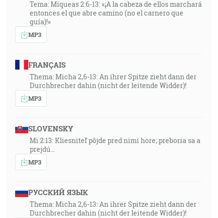
Tema: Miqueas 2:6-13: «¡A la cabeza de ellos marchará
entonces el que abre camino (no el carnero que
guía)!»
MP3
FRANÇAIS
Thema: Micha 2,6-13: An ihrer Spitze zieht dann der
Durchbrecher dahin (nicht der leitende Widder)!
MP3
SLOVENSKY
Mi 2:13: Kliesniteľ pôjde pred nimi hore; preboria sa a
prejdú…
MP3
РУССКИЙ ЯЗЫК
Thema: Micha 2,6-13: An ihrer Spitze zieht dann der
Durchbrecher dahin (nicht der leitende Widder)!