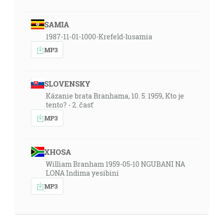
SAMIA
1987-11-01-1000-Krefeld-lusamia
MP3
SLOVENSKY
Kázanie brata Branhama, 10. 5. 1959, Kto je
tento? - 2. časť
MP3
XHOSA
William Branham 1959-05-10 NGUBANI NA
LONA Indima yesibini
MP3