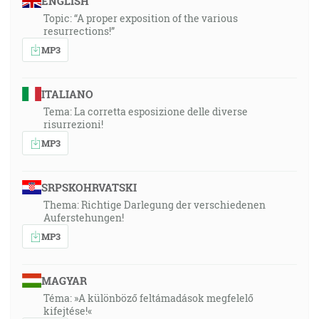
ENGLISH
Topic: “A proper exposition of the various
resurrections!”
MP3
ITALIANO
Tema: La corretta esposizione delle diverse
risurrezioni!
MP3
SRPSKOHRVATSKI
Thema: Richtige Darlegung der verschiedenen
Auferstehungen!
MP3
MAGYAR
Téma: »A különböző feltámadások megfelelő
kifejtése!«