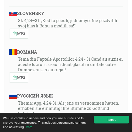
SLOVENSKY
Sk 4,24–31: „Keď to počuli, jednomyseľne pozdvihli
svoj hlas k Bohu a modlili sa!“
MP3
ROMÂNA
Tema din Faptele Apostolilor 4:24 - 31 Cand au auzit ei
aceste lucruri, si-au ridicat glasul in unitate catre
Dumnezeu si s-au rugat!
MP3
РУССКИЙ ЯЗЫК
Thema: Apg. 4,24-31: Als jene es vernommen hatten,
erhoben sie einmütig ihre Stimme zu Gott und
beteten!
We use cookies to understand how you use our site and to
I agree
MP3
improve your experience. This includes personalizing content
and advertising.
More...