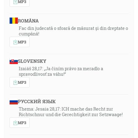
MP3
ROMÂNA
Fac din judecată o sfoară de măsurat și din dreptate o
cumpănă!
MP3
SLOVENSKY
Izaiáš 28,17: „Ja činím právo za meradlo a
spravodlivosť za váhu!“
MP3
РУССКИЙ ЯЗЫК
Thema: Jesaia 28,17: ICH mache das Recht zur
Richtschnur und die Gerechtigkeit zur Setzwaage!
MP3