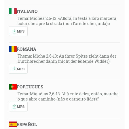
ITALIANO
Tema: Michea 2,6-13: «Allora, in testa a loro marcerà
colui che apre la strada (non l’ariete che guida)!»
MP3
ROMÂNA
Thema: Micha 2,6-13: An ihrer Spitze zieht dann der
Durchbrecher dahin (nicht der leitende Widder)!
MP3
PORTUGUÊS
Tema: Miquéias 2,6-13: “À frente deles, então, marcha
o que abre caminho (não o carneiro líder)!”
MP3
ESPAÑOL