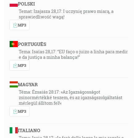
POLSKI
Temat: Izajasza 28,17: I uczynię prawo miarą, a
sprawiedliwość wagą!
MP3
PORTUGUÊS
Tema: Isaías 28,17: “EU faço o juizo a linha para medir
e da justiça a minha balança!”
MP3
MAGYAR
Téma: Ézsaiás 28:17: »Az Igazságosságot
zsinormértékké teszem, és az igazságszolgáltatást
mérlegül állítom fel!«
MP3
ITALIANO
Tema: Isaia 28,17: «Io farò della legge la mia regola e