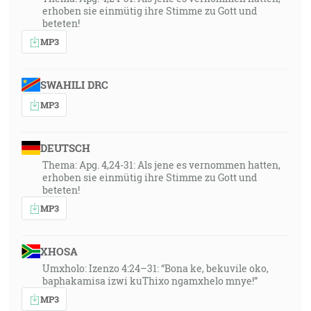
erhoben sie einmütig ihre Stimme zu Gott und
beteten!
MP3
SWAHILI DRC
MP3
DEUTSCH
Thema: Apg. 4,24-31: Als jene es vernommen hatten,
erhoben sie einmütig ihre Stimme zu Gott und
beteten!
MP3
XHOSA
Umxholo: Izenzo 4:24–31: “Bona ke, bekuvile oko,
baphakamisa izwi kuThixo ngamxhelo mnye!”
MP3