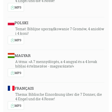
4 Engel und die 4 Rosse!
MP3
POLSKI
Temat: Biblijne uporządkowanie 7 Gromów, 4 aniołów
i 4 koni!
MP3
MAGYAR
A téma: »A 7 mennydörgés, a 4 angyal és a 4 lovak
bibliai értelmezése - magyarázata!«
MP3
FRANÇAIS
Thema: Biblische Einordnung über die 7 Donner, die
4 Engel und die 4 Rosse!
MP3