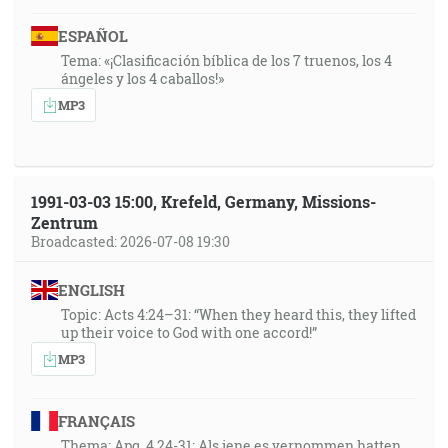
ESPAÑOL
Tema: «¡Clasificación bíblica de los 7 truenos, los 4
ángeles y los 4 caballos!»
MP3
1991-03-03 15:00, Krefeld, Germany, Missions-
Zentrum
Broadcasted: 2026-07-08 19:30
ENGLISH
Topic: Acts 4:24–31: “When they heard this, they lifted
up their voice to God with one accord!”
MP3
FRANÇAIS
Thema: Apg. 4,24-31: Als jene es vernommen hatten,