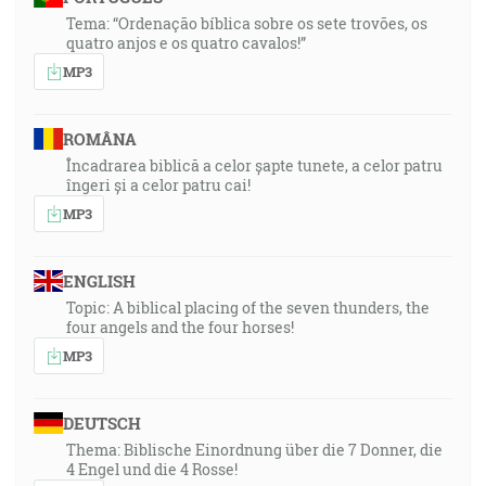
Tema: “Ordenação bíblica sobre os sete trovões, os
quatro anjos e os quatro cavalos!”
MP3
ROMÂNA
Încadrarea biblică a celor șapte tunete, a celor patru
îngeri și a celor patru cai!
MP3
ENGLISH
Topic: A biblical placing of the seven thunders, the
four angels and the four horses!
MP3
DEUTSCH
Thema: Biblische Einordnung über die 7 Donner, die
4 Engel und die 4 Rosse!