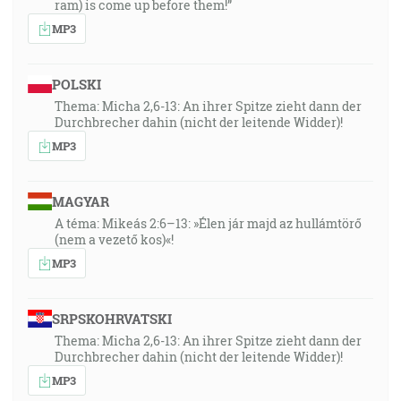
ram) is come up before them!”
MP3
POLSKI
Thema: Micha 2,6-13: An ihrer Spitze zieht dann der
Durchbrecher dahin (nicht der leitende Widder)!
MP3
MAGYAR
A téma: Mikeás 2:6–13: »Élen jár majd az hullámtörő
(nem a vezető kos)«!
MP3
SRPSKOHRVATSKI
Thema: Micha 2,6-13: An ihrer Spitze zieht dann der
Durchbrecher dahin (nicht der leitende Widder)!
MP3