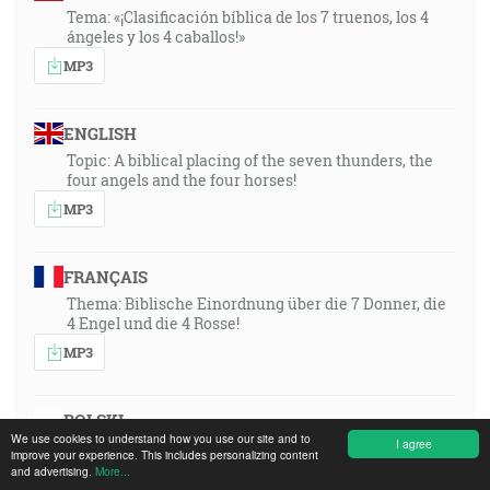
Tema: «¡Clasificación bíblica de los 7 truenos, los 4
ángeles y los 4 caballos!»
MP3
ENGLISH
Topic: A biblical placing of the seven thunders, the
four angels and the four horses!
MP3
FRANÇAIS
Thema: Biblische Einordnung über die 7 Donner, die
4 Engel und die 4 Rosse!
MP3
POLSKI
We use cookies to understand how you use our site and to
I agree
Temat: Biblijne uporządkowanie 7 Gromów, 4 aniołów
improve your experience. This includes personalizing content
i 4 koni!
and advertising.
More...