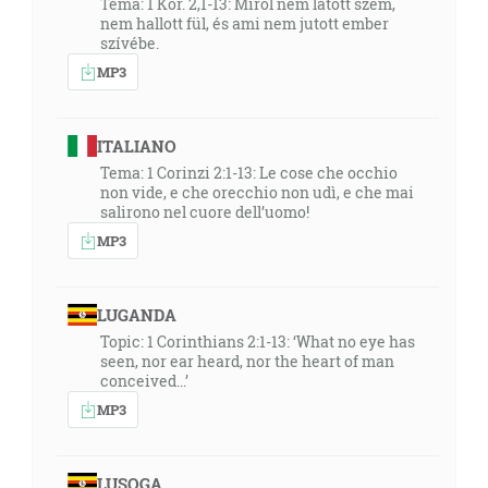
Téma: 1 Kor. 2,1-13: Miről nem látott szem,
nem hallott fül, és ami nem jutott ember
szívébe.
MP3
ITALIANO
Tema: 1 Corinzi 2:1-13: Le cose che occhio
non vide, e che orecchio non udì, e che mai
salirono nel cuore dell’uomo!
MP3
LUGANDA
Topic: 1 Corinthians 2:1-13: ‘What no eye has
seen, nor ear heard, nor the heart of man
conceived...’
MP3
LUSOGA