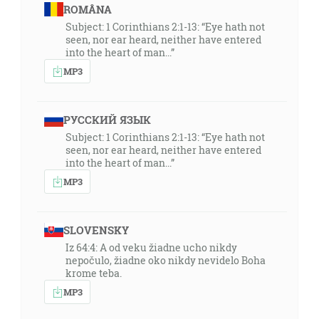
ROMÂNA
Subject: 1 Corinthians 2:1-13: “Eye hath not
seen, nor ear heard, neither have entered
into the heart of man...”
MP3
РУССКИЙ ЯЗЫК
Subject: 1 Corinthians 2:1-13: “Eye hath not
seen, nor ear heard, neither have entered
into the heart of man...”
MP3
SLOVENSKY
Iz 64:4: A od veku žiadne ucho nikdy
nepočulo, žiadne oko nikdy nevidelo Boha
krome teba.
MP3