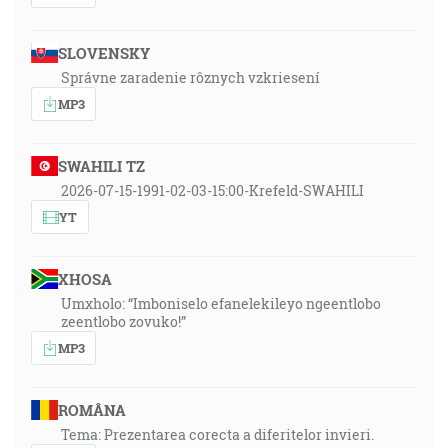
SLOVENSKY
Správne zaradenie rôznych vzkriesení
MP3
SWAHILI TZ
2026-07-15-1991-02-03-15:00-Krefeld-SWAHILI
YT
XHOSA
Umxholo: “Imboniselo efanelekileyo ngeentlobo
zeentlobo zovuko!”
MP3
ROMÂNA
Tema: Prezentarea corecta a diferitelor invieri.