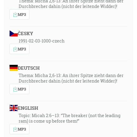
Thema: Micha 2,6-13: An ihrer Spitze zieht dann der
Durchbrecher dahin (nicht der leitende Widder)!
MP3
ČESKY
1991-02-03-1000-czech
MP3
DEUTSCH
Thema: Micha 2,6-13: An ihrer Spitze zieht dann der
Durchbrecher dahin (nicht der leitende Widder)!
MP3
ENGLISH
Topic: Micah 2:6–13: “The breaker (not the leading
ram) is come up before them!”
MP3