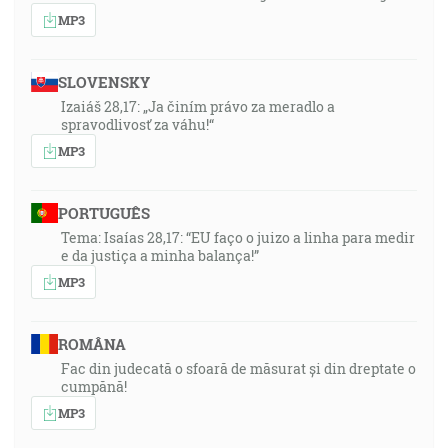
MP3
SLOVENSKY
Izaiáš 28,17: „Ja činím právo za meradlo a
spravodlivosť za váhu!“
MP3
PORTUGUÊS
Tema: Isaías 28,17: “EU faço o juizo a linha para medir
e da justiça a minha balança!”
MP3
ROMÂNA
Fac din judecată o sfoară de măsurat și din dreptate o
cumpănă!
MP3