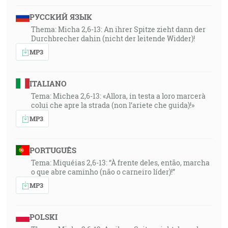
РУССКИЙ ЯЗЫК
Thema: Micha 2,6-13: An ihrer Spitze zieht dann der
Durchbrecher dahin (nicht der leitende Widder)!
MP3
ITALIANO
Tema: Michea 2,6-13: «Allora, in testa a loro marcerà
colui che apre la strada (non l’ariete che guida)!»
MP3
PORTUGUÊS
Tema: Miquéias 2,6-13: “À frente deles, então, marcha
o que abre caminho (não o carneiro líder)!”
MP3
POLSKI