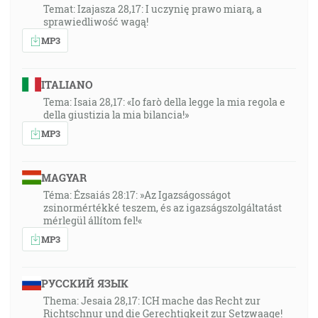
Temat: Izajasza 28,17: I uczynię prawo miarą, a
sprawiedliwość wagą!
MP3
ITALIANO
Tema: Isaia 28,17: «Io farò della legge la mia regola e
della giustizia la mia bilancia!»
MP3
MAGYAR
Téma: Ézsaiás 28:17: »Az Igazságosságot
zsinormértékké teszem, és az igazságszolgáltatást
mérlegül állítom fel!«
MP3
РУССКИЙ ЯЗЫК
Thema: Jesaia 28,17: ICH mache das Recht zur
Richtschnur und die Gerechtigkeit zur Setzwaage!