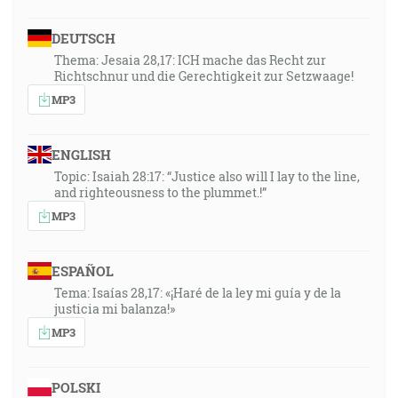
DEUTSCH
Thema: Jesaia 28,17: ICH mache das Recht zur
Richtschnur und die Gerechtigkeit zur Setzwaage!
MP3
ENGLISH
Topic: Isaiah 28:17: “Justice also will I lay to the line,
and righteousness to the plummet.!”
MP3
ESPAÑOL
Tema: Isaías 28,17: «¡Haré de la ley mi guía y de la
justicia mi balanza!»
MP3
POLSKI