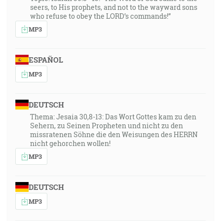
seers, to His prophets, and not to the wayward sons
who refuse to obey the LORD’s commands!”
MP3
ESPAÑOL
MP3
DEUTSCH
Thema: Jesaia 30,8-13: Das Wort Gottes kam zu den
Sehern, zu Seinen Propheten und nicht zu den
missratenen Söhne die den Weisungen des HERRN
nicht gehorchen wollen!
MP3
DEUTSCH
MP3