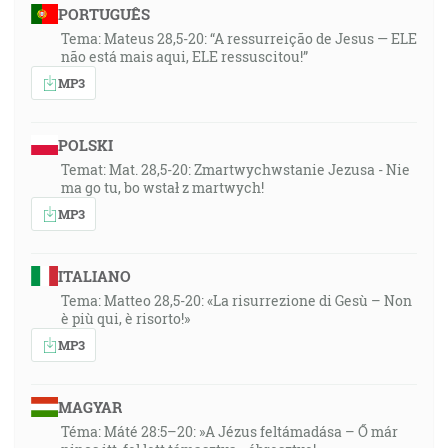
PORTUGUÊS
Tema: Mateus 28,5-20: “A ressurreição de Jesus — ELE
não está mais aqui, ELE ressuscitou!”
MP3
POLSKI
Temat: Mat. 28,5-20: Zmartwychwstanie Jezusa - Nie
ma go tu, bo wstał z martwych!
MP3
ITALIANO
Tema: Matteo 28,5-20: «La risurrezione di Gesù – Non
è più qui, è risorto!»
MP3
MAGYAR
Téma: Máté 28:5–20: »A Jézus feltámadása – Ő már