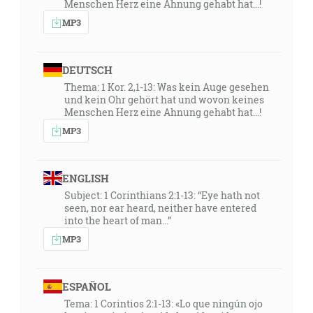
Menschen Herz eine Ahnung gehabt hat...!
MP3
DEUTSCH
Thema: 1 Kor. 2,1-13: Was kein Auge gesehen
und kein Ohr gehört hat und wovon keines
Menschen Herz eine Ahnung gehabt hat...!
MP3
ENGLISH
Subject: 1 Corinthians 2:1-13: “Eye hath not
seen, nor ear heard, neither have entered
into the heart of man...”
MP3
ESPAÑOL
Tema: 1 Corintios 2:1-13: «Lo que ningún ojo