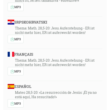
nincs itt, fel lett támasztva - ébresztve!«
MP3
SRPSKOHRVATSKI
Thema: Math. 28,5-20: Jesu Auferstehung - ER ist
nicht mehr hier, ER ist auferweckt worden!
MP3
FRANÇAIS
Thema: Math. 28,5-20: Jesu Auferstehung - ER ist
nicht mehr hier, ER ist auferweckt worden!
MP3
ESPAÑOL
Mateo 28,5-20: «La resurrección de Jesús: ¡Él ya no
está aquí, Ha resucitado!»
MP3