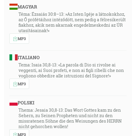
MAGYAR
Téma: Ézsaiás 30:8–13: »Az Isten Igéje a látnokokhoz,
az Ő prófétáihoz intéződött, nem pedig a félresikerült
fiakhoz, akik nem akarnak engedelmeskedni az ÚR
utasításainak!«
MP3
ITALIANO
Tema: Isaia 30,8-13: «La parola di Dio si rivolse ai
veggenti, ai Suoi profeti, e non ai figli ribelli che non
vogliono obbedire alle istruzioni del Signore!»
MP3
POLSKI
Thema: Jesaia 30,8-13: Das Wort Gottes kam zu den
Sehern, zu Seinen Propheten und nicht zu den
missratenen Söhne die den Weisungen des HERRN
nicht gehorchen wollen!
MP3