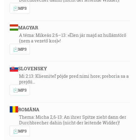
MP3
MAGYAR
A téma: Mikeás 2:6–13: »Élen jár majd az hullámtörő
(nem a vezető kos)«!
MP3
SLOVENSKY
Mi 2:13: Kliesniteľ pôjde pred nimi hore; preboria sa a
prejdú…
MP3
ROMÂNA
Thema: Micha 2,6-13: An ihrer Spitze zieht dann der
Durchbrecher dahin (nicht der leitende Widder)!
MP3