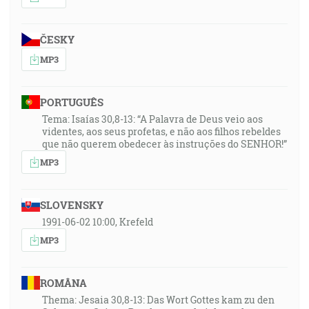
ČESKY
MP3
PORTUGUÊS
Tema: Isaías 30,8-13: “A Palavra de Deus veio aos
videntes, aos seus profetas, e não aos filhos rebeldes
que não querem obedecer às instruções do SENHOR!”
MP3
SLOVENSKY
1991-06-02 10:00, Krefeld
MP3
ROMÂNA
Thema: Jesaia 30,8-13: Das Wort Gottes kam zu den