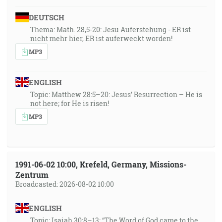
DEUTSCH
Thema: Math. 28,5-20: Jesu Auferstehung - ER ist
nicht mehr hier, ER ist auferweckt worden!
MP3
ENGLISH
Topic: Matthew 28:5–20: Jesus’ Resurrection – He is
not here; for He is risen!
MP3
1991-06-02 10:00, Krefeld, Germany, Missions-
Zentrum
Broadcasted: 2026-08-02 10:00
ENGLISH
Topic: Isaiah 30:8–13: “The Word of God came to the