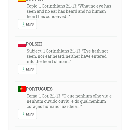
Topic: 1 Corinthians 2:1-13: “What no eye has
seen and no ear has heard and no human
heart has conceived...”
MP3
POLSKI
Subject: 1 Corinthians 2:1-13: “Eye hath not
seen, nor ear heard, neither have entered
into the heart of man...”
MP3
PORTUGUÊS
Tema: 1 Cor. 2;1-13: “O que nenhum olho viu e
nenhum ouvido ouviu, e do qual nenhum
coração humano faz ideia...!”
MP3