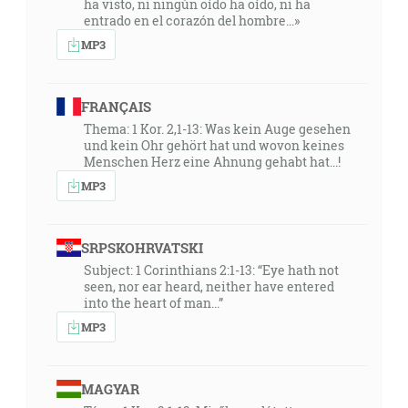
ha visto, ni ningún oído ha oído, ni ha
entrado en el corazón del hombre...»
MP3
FRANÇAIS
Thema: 1 Kor. 2,1-13: Was kein Auge gesehen
und kein Ohr gehört hat und wovon keines
Menschen Herz eine Ahnung gehabt hat...!
MP3
SRPSKOHRVATSKI
Subject: 1 Corinthians 2:1-13: “Eye hath not
seen, nor ear heard, neither have entered
into the heart of man...”
MP3
MAGYAR