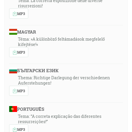
Tema: La corretta esposizione delle diverse
risurrezioni!
MP3
MAGYAR
Téma: »A különböző feltámadások megfelelő
kifejtése!«
MP3
БЪЛГАРСКИ ЕЗИК
Thema: Richtige Darlegung der verschiedenen
Auferstehungen!
MP3
PORTUGUÊS
Tema: “A correta explicação das diferentes
ressurreições!”
MP3