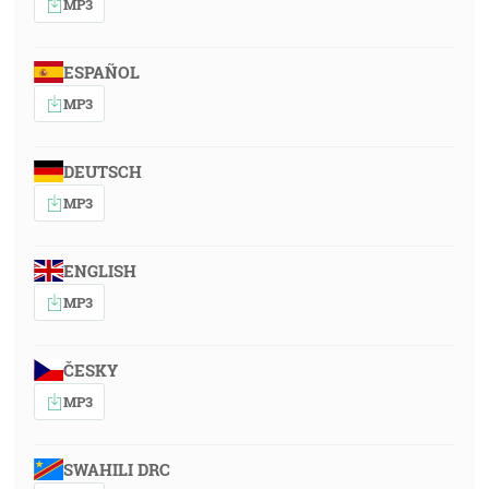
MP3
ESPAÑOL
MP3
DEUTSCH
MP3
ENGLISH
MP3
ČESKY
MP3
SWAHILI DRC