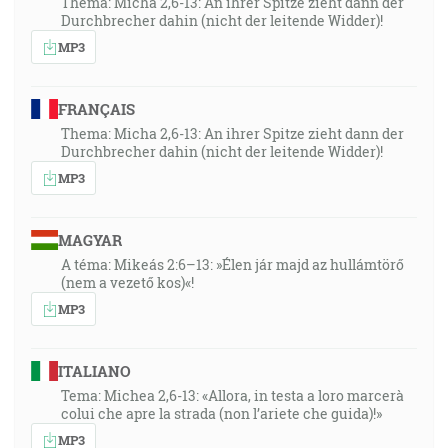
Thema: Micha 2,6-13: An ihrer Spitze zieht dann der
Durchbrecher dahin (nicht der leitende Widder)!
MP3
FRANÇAIS
Thema: Micha 2,6-13: An ihrer Spitze zieht dann der
Durchbrecher dahin (nicht der leitende Widder)!
MP3
MAGYAR
A téma: Mikeás 2:6–13: »Élen jár majd az hullámtörő
(nem a vezető kos)«!
MP3
ITALIANO
Tema: Michea 2,6-13: «Allora, in testa a loro marcerà
colui che apre la strada (non l’ariete che guida)!»
MP3