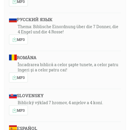
MP3
РУССКИЙ ЯЗЫК
Thema: Biblische Einordnung über die 7 Donner, die
4 Engel und die 4 Rosse!
MP3
ROMÂNA
Încadrarea biblică a celor șapte tunete, a celor patru
îngeri și a celor patru cai!
MP3
SLOVENSKY
Biblický výklad 7 hromov, 4 anjelov a 4 koní.
MP3
ESPAÑOL