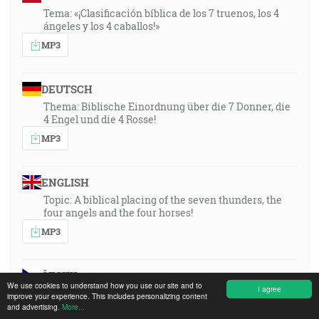
Tema: «¡Clasificación bíblica de los 7 truenos, los 4
ángeles y los 4 caballos!»
MP3
DEUTSCH
Thema: Biblische Einordnung über die 7 Donner, die
4 Engel und die 4 Rosse!
MP3
ENGLISH
Topic: A biblical placing of the seven thunders, the
four angels and the four horses!
MP3
ČESKY
We use cookies to understand how you use our site and to
I agree
1991-02-02-1930-czech
improve your experience. This includes personalizing content
and advertising.
More...
MP3