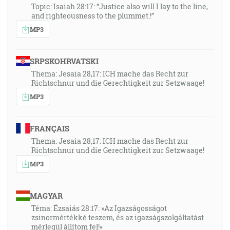
Topic: Isaiah 28:17: “Justice also will I lay to the line,
and righteousness to the plummet.!”
MP3
SRPSKOHRVATSKI
Thema: Jesaia 28,17: ICH mache das Recht zur
Richtschnur und die Gerechtigkeit zur Setzwaage!
MP3
FRANÇAIS
Thema: Jesaia 28,17: ICH mache das Recht zur
Richtschnur und die Gerechtigkeit zur Setzwaage!
MP3
MAGYAR
Téma: Ézsaiás 28:17: »Az Igazságosságot
zsinormértékké teszem, és az igazságszolgáltatást
mérlegül állítom fel!«