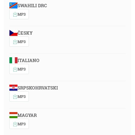
SWAHILI DRC
MP3
ČESKY
MP3
ITALIANO
MP3
SRPSKOHRVATSKI
MP3
MAGYAR
MP3