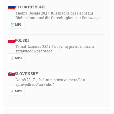
РУССКИЙ ЯЗЫК
Thema: Jesaia 28,17: ICH mache das Recht zur
Richtschnur und die Gerechtigkeit zur Setzwaage!
MP3
POLSKI
Temat: Izajasza 28,17: I uczynię prawo miarą, a
sprawiedliwość wagą!
MP3
SLOVENSKY
Izaiáš 28,17: „Ja činím právo za meradlo a
spravodlivosť za váhu!“
MP3