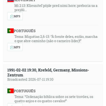
Mi 2:13: Kliesniteľ pôjde pred nimi hore; preboria sa a
prejdú…
MP3
PORTUGUÊS
Tema: Miquéias 2,6-13: “À frente deles, então, marcha
o que abre caminho (não o carneiro líder)!”
MP3
1991-02-02 19:30, Krefeld, Germany, Missions-
Zentrum
Broadcasted: 2026-07-11 19:30
PORTUGUÊS
Tema: “Ordenação bíblica sobre os sete trovões, os
quatro anjos e os quatro cavalos!”