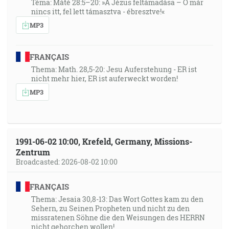
Téma: Máté 28:5–20: »A Jézus feltámadása – Ő már
nincs itt, fel lett támasztva - ébresztve!«
MP3
FRANÇAIS
Thema: Math. 28,5-20: Jesu Auferstehung - ER ist
nicht mehr hier, ER ist auferweckt worden!
MP3
1991-06-02 10:00, Krefeld, Germany, Missions-
Zentrum
Broadcasted: 2026-08-02 10:00
FRANÇAIS
Thema: Jesaia 30,8-13: Das Wort Gottes kam zu den
Sehern, zu Seinen Propheten und nicht zu den
missratenen Söhne die den Weisungen des HERRN
nicht gehorchen wollen!