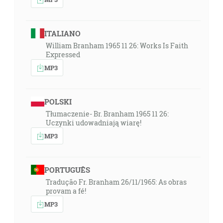
ITALIANO
William Branham 1965 11 26: Works Is Faith
Expressed
MP3
POLSKI
Tłumaczenie- Br. Branham 1965 11 26:
Uczynki udowadniają wiarę!
MP3
PORTUGUÊS
Tradução Fr. Branham 26/11/1965: As obras
provam a fé!
MP3