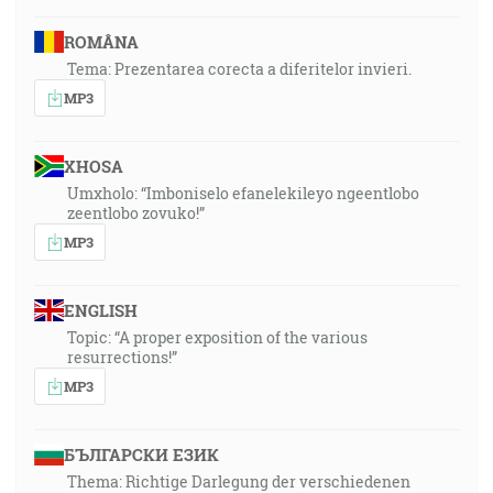
ROMÂNA
Tema: Prezentarea corecta a diferitelor invieri.
MP3
XHOSA
Umxholo: “Imboniselo efanelekileyo ngeentlobo
zeentlobo zovuko!”
MP3
ENGLISH
Topic: “A proper exposition of the various
resurrections!”
MP3
БЪЛГАРСКИ ЕЗИК
Thema: Richtige Darlegung der verschiedenen