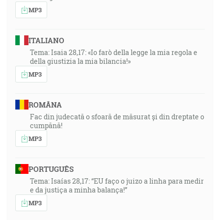
MP3
ITALIANO
Tema: Isaia 28,17: «Io farò della legge la mia regola e
della giustizia la mia bilancia!»
MP3
ROMÂNA
Fac din judecată o sfoară de măsurat și din dreptate o
cumpănă!
MP3
PORTUGUÊS
Tema: Isaías 28,17: “EU faço o juizo a linha para medir
e da justiça a minha balança!”
MP3