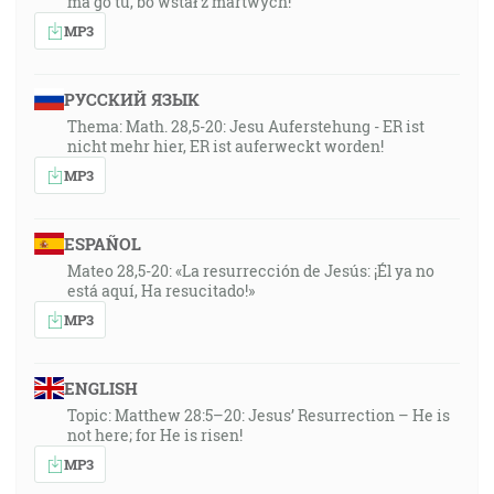
ma go tu, bo wstał z martwych!
MP3
РУССКИЙ ЯЗЫК
Thema: Math. 28,5-20: Jesu Auferstehung - ER ist
nicht mehr hier, ER ist auferweckt worden!
MP3
ESPAÑOL
Mateo 28,5-20: «La resurrección de Jesús: ¡Él ya no
está aquí, Ha resucitado!»
MP3
ENGLISH
Topic: Matthew 28:5–20: Jesus’ Resurrection – He is
not here; for He is risen!
MP3