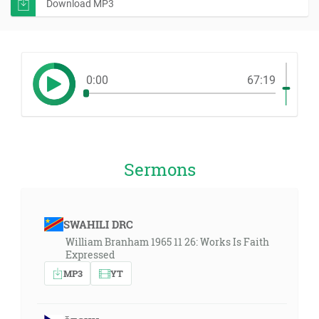
Download MP3
0:00
67:19
Sermons
SWAHILI DRC
William Branham 1965 11 26: Works Is Faith
Expressed
MP3
YT