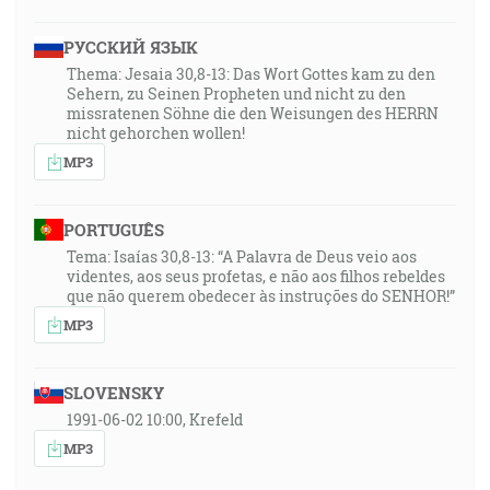
РУССКИЙ ЯЗЫК
Thema: Jesaia 30,8-13: Das Wort Gottes kam zu den
Sehern, zu Seinen Propheten und nicht zu den
missratenen Söhne die den Weisungen des HERRN
nicht gehorchen wollen!
MP3
PORTUGUÊS
Tema: Isaías 30,8-13: “A Palavra de Deus veio aos
videntes, aos seus profetas, e não aos filhos rebeldes
que não querem obedecer às instruções do SENHOR!”
MP3
SLOVENSKY
1991-06-02 10:00, Krefeld
MP3