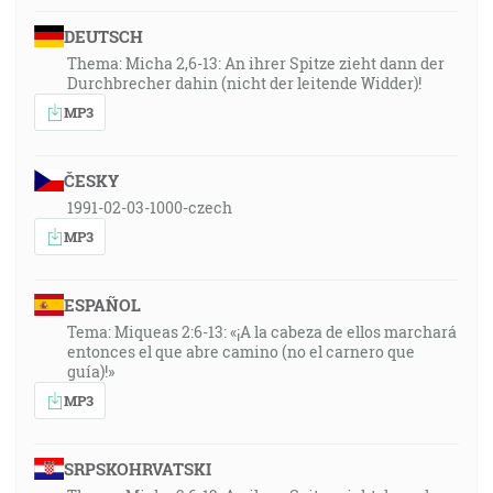
DEUTSCH
Thema: Micha 2,6-13: An ihrer Spitze zieht dann der
Durchbrecher dahin (nicht der leitende Widder)!
MP3
ČESKY
1991-02-03-1000-czech
MP3
ESPAÑOL
Tema: Miqueas 2:6-13: «¡A la cabeza de ellos marchará
entonces el que abre camino (no el carnero que
guía)!»
MP3
SRPSKOHRVATSKI