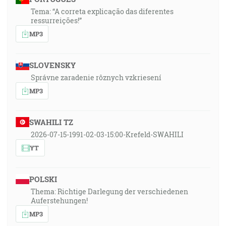
Tema: “A correta explicação das diferentes
ressurreições!”
MP3
SLOVENSKY
Správne zaradenie rôznych vzkriesení
MP3
SWAHILI TZ
2026-07-15-1991-02-03-15:00-Krefeld-SWAHILI
YT
POLSKI
Thema: Richtige Darlegung der verschiedenen
Auferstehungen!
MP3