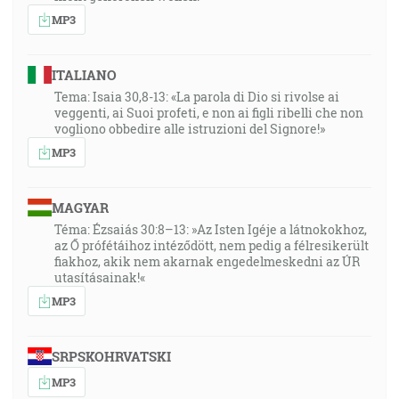
MP3
ITALIANO
Tema: Isaia 30,8-13: «La parola di Dio si rivolse ai
veggenti, ai Suoi profeti, e non ai figli ribelli che non
vogliono obbedire alle istruzioni del Signore!»
MP3
MAGYAR
Téma: Ézsaiás 30:8–13: »Az Isten Igéje a látnokokhoz,
az Ő prófétáihoz intéződött, nem pedig a félresikerült
fiakhoz, akik nem akarnak engedelmeskedni az ÚR
utasításainak!«
MP3
SRPSKOHRVATSKI
MP3