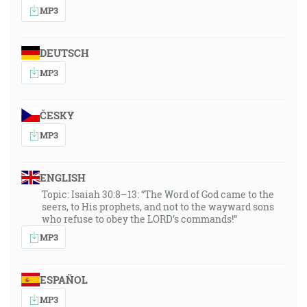
MP3
DEUTSCH
MP3
ČESKY
MP3
ENGLISH
Topic: Isaiah 30:8–13: “The Word of God came to the
seers, to His prophets, and not to the wayward sons
who refuse to obey the LORD’s commands!”
MP3
ESPAÑOL
MP3