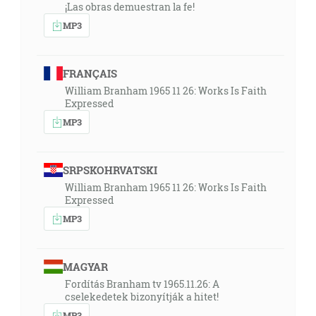
¡Las obras demuestran la fe!
MP3
FRANÇAIS
William Branham 1965 11 26: Works Is Faith
Expressed
MP3
SRPSKOHRVATSKI
William Branham 1965 11 26: Works Is Faith
Expressed
MP3
MAGYAR
Fordítás Branham tv 1965.11.26: A
cselekedetek bizonyítják a hitet!
MP3