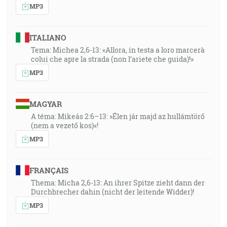
MP3
ITALIANO
Tema: Michea 2,6-13: «Allora, in testa a loro marcerà
colui che apre la strada (non l’ariete che guida)!»
MP3
MAGYAR
A téma: Mikeás 2:6–13: »Élen jár majd az hullámtörő
(nem a vezető kos)«!
MP3
FRANÇAIS
Thema: Micha 2,6-13: An ihrer Spitze zieht dann der
Durchbrecher dahin (nicht der leitende Widder)!
MP3