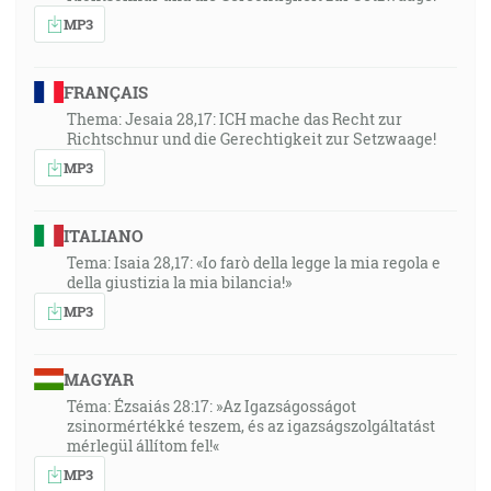
MP3
FRANÇAIS
Thema: Jesaia 28,17: ICH mache das Recht zur
Richtschnur und die Gerechtigkeit zur Setzwaage!
MP3
ITALIANO
Tema: Isaia 28,17: «Io farò della legge la mia regola e
della giustizia la mia bilancia!»
MP3
MAGYAR
Téma: Ézsaiás 28:17: »Az Igazságosságot
zsinormértékké teszem, és az igazságszolgáltatást
mérlegül állítom fel!«
MP3