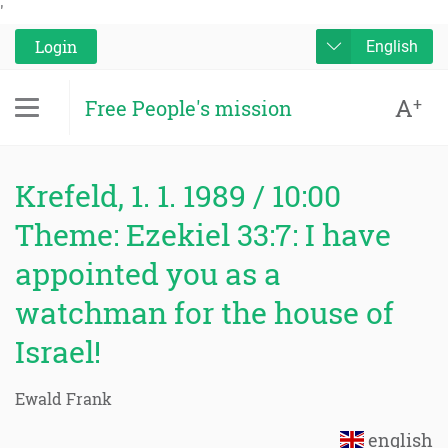
'
Login
English
A
+
Free People's mission
Krefeld, 1. 1. 1989 / 10:00
Theme: Ezekiel 33:7: I have
appointed you as a
watchman for the house of
Israel!
Ewald Frank
english