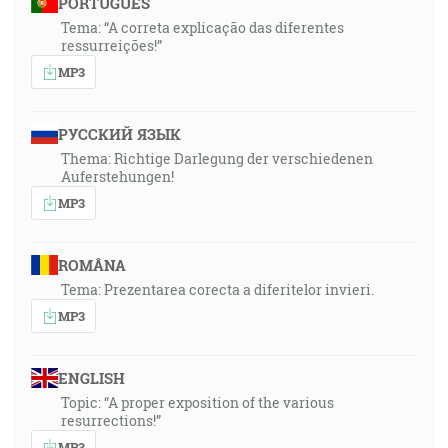
PORTUGUÊS
Tema: “A correta explicação das diferentes
ressurreições!”
MP3
РУССКИЙ ЯЗЫК
Thema: Richtige Darlegung der verschiedenen
Auferstehungen!
MP3
ROMÂNA
Tema: Prezentarea corecta a diferitelor invieri.
MP3
ENGLISH
Topic: “A proper exposition of the various
resurrections!”
MP3