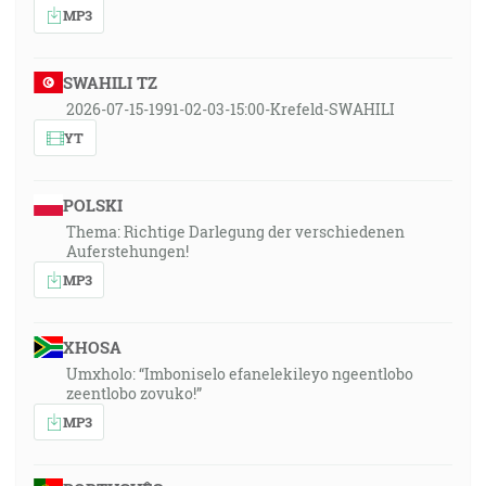
MP3
SWAHILI TZ
2026-07-15-1991-02-03-15:00-Krefeld-SWAHILI
YT
POLSKI
Thema: Richtige Darlegung der verschiedenen
Auferstehungen!
MP3
XHOSA
Umxholo: “Imboniselo efanelekileyo ngeentlobo
zeentlobo zovuko!”
MP3