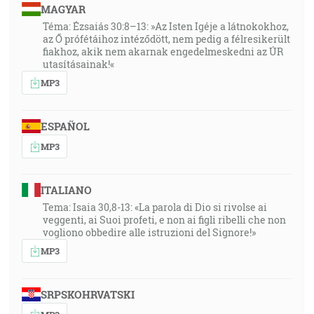
MAGYAR
Téma: Ézsaiás 30:8–13: »Az Isten Igéje a látnokokhoz,
az Ő prófétáihoz intéződött, nem pedig a félresikerült
fiakhoz, akik nem akarnak engedelmeskedni az ÚR
utasításainak!«
MP3
ESPAÑOL
MP3
ITALIANO
Tema: Isaia 30,8-13: «La parola di Dio si rivolse ai
veggenti, ai Suoi profeti, e non ai figli ribelli che non
vogliono obbedire alle istruzioni del Signore!»
MP3
SRPSKOHRVATSKI