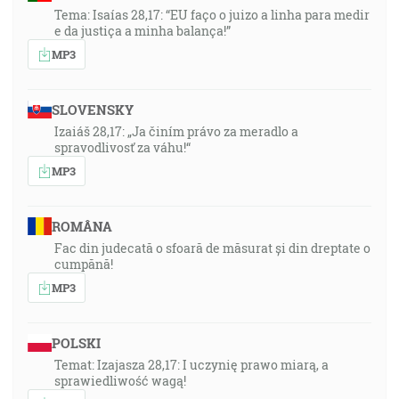
Tema: Isaías 28,17: “EU faço o juizo a linha para medir
e da justiça a minha balança!”
MP3
SLOVENSKY
Izaiáš 28,17: „Ja činím právo za meradlo a
spravodlivosť za váhu!“
MP3
ROMÂNA
Fac din judecată o sfoară de măsurat și din dreptate o
cumpănă!
MP3
POLSKI
Temat: Izajasza 28,17: I uczynię prawo miarą, a
sprawiedliwość wagą!