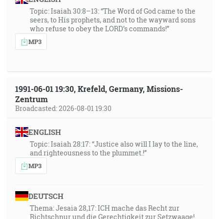
Topic: Isaiah 30:8–13: “The Word of God came to the
seers, to His prophets, and not to the wayward sons
who refuse to obey the LORD’s commands!”
MP3
1991-06-01 19:30, Krefeld, Germany, Missions-
Zentrum
Broadcasted: 2026-08-01 19:30
ENGLISH
Topic: Isaiah 28:17: “Justice also will I lay to the line,
and righteousness to the plummet.!”
MP3
DEUTSCH
Thema: Jesaia 28,17: ICH mache das Recht zur
Richtschnur und die Gerechtigkeit zur Setzwaage!