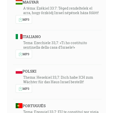
MAGYAR
A téma: Ezékiel 33:7: Téged rendeltelek el
arra, hogy őrzködj Izrael népének háza fölött!
MP3
ITALIANO
Tema: Ezechiele 33,7: «Ti ho costituito
sentinella della casa d'Israele!»
MP3
POLSKI
Thema: Hesekiel 33,7: Dich habe ICH zum
Wächter für das Haus Israel bestellt!
MP3
PORTUGUÊS
Tema: Ezequiel 33,7: EU te constituí por vigia