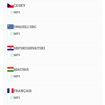
ČESKY
MP3
SWAHILI DRC
MP3
SRPSKOHRVATSKI
MP3
MAGYAR
MP3
FRANÇAIS
MP3