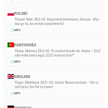
POLSKI
Temat: Mat. 28,5-20: Zmartwychwstanie Jezusa - Nie
ma go tu, bo wstał z martwych!
MP3
PORTUGUÊS
Tema: Mateus 28,5-20: “A ressurreição de Jesus — ELE
não está mais aqui, ELE ressuscitou!”
MP3
ENGLISH
Topic: Matthew 28:5–20: Jesus’ Resurrection – He is
not here; for He is risen!
MP3