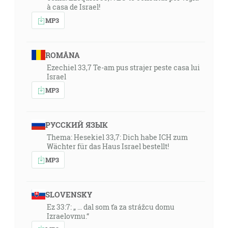
à casa de Israel!
MP3
ROMÂNA
Ezechiel 33,7 Te-am pus strajer peste casa lui
Israel
MP3
РУССКИЙ ЯЗЫК
Thema: Hesekiel 33,7: Dich habe ICH zum
Wächter für das Haus Israel bestellt!
MP3
SLOVENSKY
Ez 33:7: „ … dal som ťa za strážcu domu
Izraelovmu.“