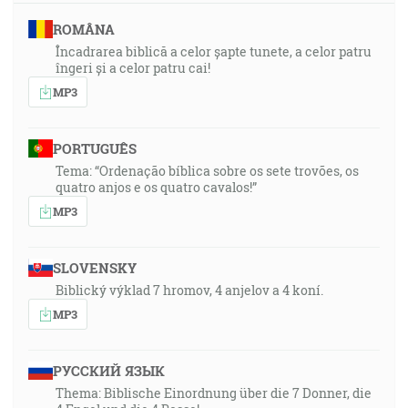
ROMÂNA
Încadrarea biblică a celor șapte tunete, a celor patru
îngeri și a celor patru cai!
MP3
PORTUGUÊS
Tema: “Ordenação bíblica sobre os sete trovões, os
quatro anjos e os quatro cavalos!”
MP3
SLOVENSKY
Biblický výklad 7 hromov, 4 anjelov a 4 koní.
MP3
РУССКИЙ ЯЗЫК
Thema: Biblische Einordnung über die 7 Donner, die