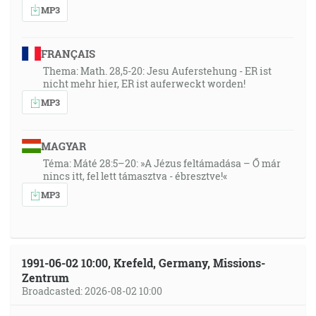
MP3
FRANÇAIS
Thema: Math. 28,5-20: Jesu Auferstehung - ER ist
nicht mehr hier, ER ist auferweckt worden!
MP3
MAGYAR
Téma: Máté 28:5–20: »A Jézus feltámadása – Ő már
nincs itt, fel lett támasztva - ébresztve!«
MP3
1991-06-02 10:00, Krefeld, Germany, Missions-
Zentrum
Broadcasted: 2026-08-02 10:00