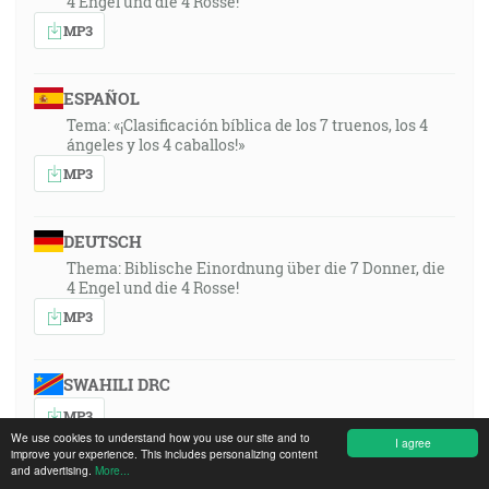
4 Engel und die 4 Rosse!
MP3
ESPAÑOL
Tema: «¡Clasificación bíblica de los 7 truenos, los 4
ángeles y los 4 caballos!»
MP3
DEUTSCH
Thema: Biblische Einordnung über die 7 Donner, die
4 Engel und die 4 Rosse!
MP3
SWAHILI DRC
MP3
We use cookies to understand how you use our site and to
I agree
improve your experience. This includes personalizing content
and advertising.
More...
ENGLISH