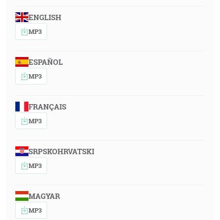
ENGLISH
MP3
ESPAÑOL
MP3
FRANÇAIS
MP3
SRPSKOHRVATSKI
MP3
MAGYAR
MP3