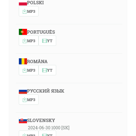
POLSKI
MP3
PORTUGUÊS
MP3
YT
ROMÂNA
MP3
YT
РУССКИЙ ЯЗЫК
MP3
SLOVENSKY
2024-06-30 1000 [SK]
MP3
YT