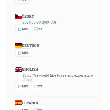
ČESKY
2024-06-30 1000 [CS]
MP3
YT
DEUTSCH
MP3
ENGLISH
Topic: We would like to see and experience
Jesus
MP3
YT
ESPAÑOL
MP3
YT