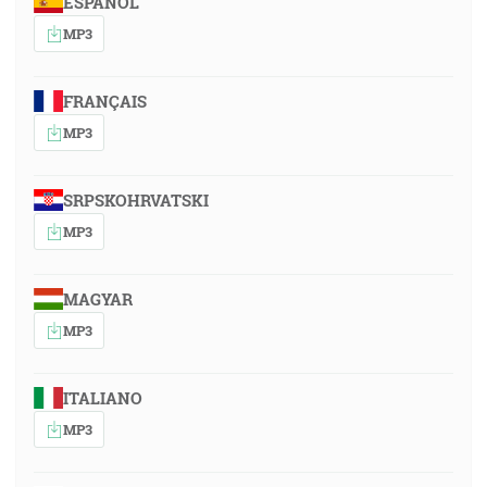
ESPAÑOL
MP3
FRANÇAIS
MP3
SRPSKOHRVATSKI
MP3
MAGYAR
MP3
ITALIANO
MP3