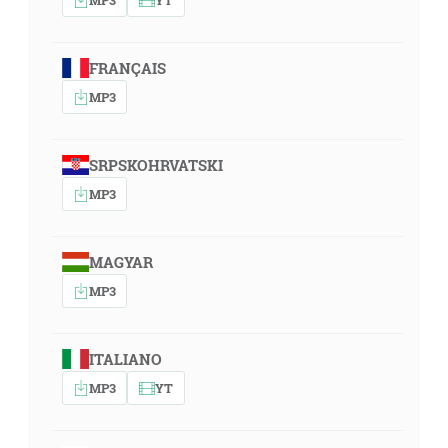
FRANÇAIS
MP3
SRPSKOHRVATSKI
MP3
MAGYAR
MP3
ITALIANO
MP3
YT