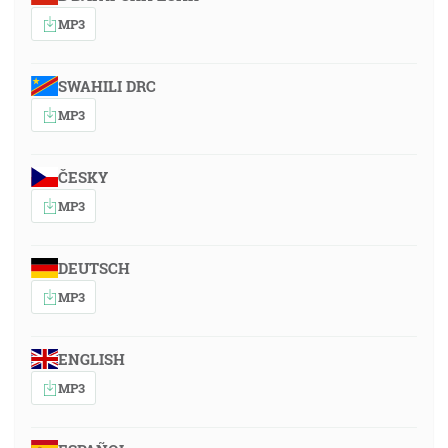
MP3
SWAHILI DRC
MP3
ČESKY
MP3
DEUTSCH
MP3
ENGLISH
MP3