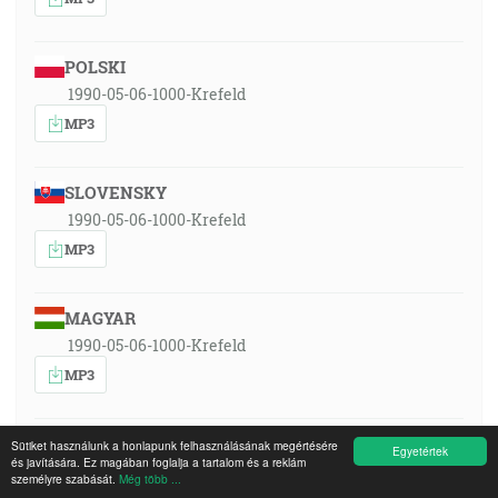
POLSKI
1990-05-06-1000-Krefeld
MP3
SLOVENSKY
1990-05-06-1000-Krefeld
MP3
MAGYAR
1990-05-06-1000-Krefeld
MP3
ITALIANO
Sütiket használunk a honlapunk felhasználásának megértésére
Egyetértek
és javítására. Ez magában foglalja a tartalom és a reklám
1990-05-06-1000-Krefeld
személyre szabását.
Még több ...