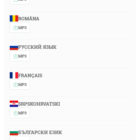
ROMÂNA
MP3
РУССКИЙ ЯЗЫК
MP3
FRANÇAIS
MP3
SRPSKOHRVATSKI
MP3
БЪЛГАРСКИ ЕЗИК