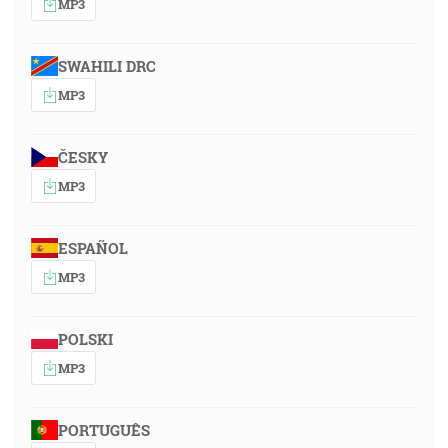
MP3
SWAHILI DRC
MP3
ČESKY
MP3
ESPAÑOL
MP3
POLSKI
MP3
PORTUGUÊS