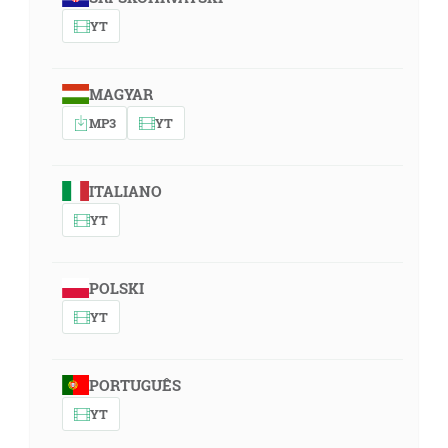
YT
MAGYAR
MP3
YT
ITALIANO
YT
POLSKI
YT
PORTUGUÊS
YT