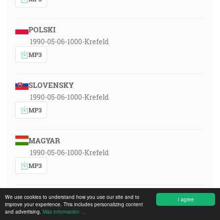
POLSKI
1990-05-06-1000-Krefeld
MP3
SLOVENSKY
1990-05-06-1000-Krefeld
MP3
MAGYAR
1990-05-06-1000-Krefeld
MP3
ITALIANO
We use cookies to understand how you use our site and to
I agree
improve your experience. This includes personalizing content
1990-05-06-1000-Krefeld
and advertising.
Más información ...