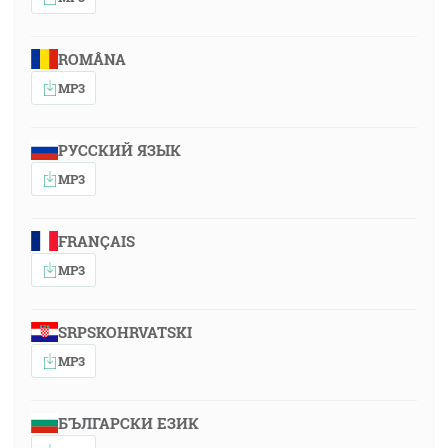
ROMÂNA
MP3
РУССКИЙ ЯЗЫК
MP3
FRANÇAIS
MP3
SRPSKOHRVATSKI
MP3
БЪЛГАРСКИ ЕЗИК