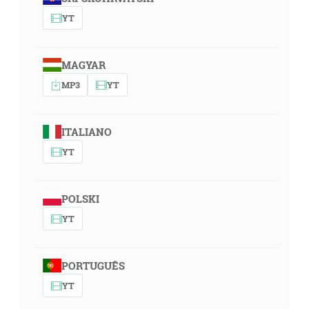
YT
MAGYAR
MP3
YT
ITALIANO
YT
POLSKI
YT
PORTUGUÊS
YT