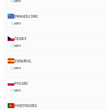
MP3
SWAHILI DRC
MP3
ČESKY
MP3
ESPAÑOL
MP3
POLSKI
MP3
PORTUGUÊS