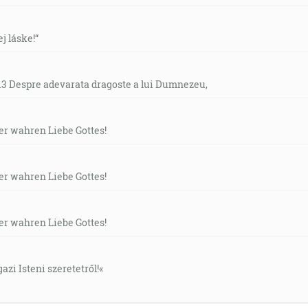
a denár, a oleju a vínu neškoď! A keď otvoril štvrtú pečať, p
idel som a hľa, plavý kôň, a tomu, ktorý sedel na ňom, bolo 
ej láske!“
tvrtinou zeme, zabíjať mečom, hladom a smrťou, a aby hynul
- 13 Despre adevarata dragoste a lui Dumnezeu,
ktorí bývajú na zemi, ktorých mená nie sú napísané v knihe 
der wahren Liebe Gottes!
 a tomu, ktorý sedel na ňom, bolo meno smrť, a peklo išlo s
der wahren Liebe Gottes!
ečom, hladom a smrťou, a aby hynuli ľudia od zemskej zveri. 
der wahren Liebe Gottes!
 svojim učeníkom, že musí odísť do Jeruzalema a mnoho vyt
zabitý a na tretí deň vstať z mŕtvych. Vtedy si ho pojal Pe
gazi Isteni szeretetről!«
 nikdy nestane! Ale on sa obrátil a povedal Petrovi: Idi za 
 ľudské. [Mt 16:21-23]