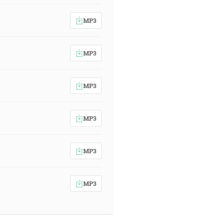
očul som hlas štvrtej živej bytosti,
meno smrť, a peklo išlo spolu za
MP3
i ľudia od zemskej zveri. [Zj 6:1-
MP3
života Baránka, zabitého od
MP3
MP3
polu za ním. A bola im daná moc
[Zj 6:8]
MP3
rpieť od starších a od najvyšších
ter a začal mu dohovárať hovoriac:
MP3
mnou, satane; pohoršením si mi, lebo