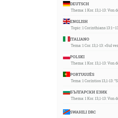
15]
DEUTSCH
Lebo on je náš pokoj, ktorý uč
Thema: 1 Kor. 13,1-13: Von 
prikázaní, záležajúci v rôzny
činiac pokoj a aby smieril ob
ENGLISH
vám ďalekým a pokoj blízkym,
Topic: 1 Corinthians 13:1–13
…a bol najdený v ňom nemajúci
ITALIANO
vieru Kristovu, spravedlivosť 
Tema: 1 Cor. 13,1-13: «Sul v
POLSKI
…aby sa v mene Ježiša skloni
Thema: 1 Kor. 13,1-13: Von 
vyznal, že Ježiš Kristus je Pá
PORTUGUÊS
30:41
Tema: 1 Coríntios 13,1-13: 
A videl som, keď otvoril Bará
hlasom hromu: Poď a vidz! A vi
БЪЛГАРСКИ ЕЗИК
víťaziac, aj aby zvíťazil. A k
Thema: 1 Kor. 13,1-13: Von 
červený, a tomu, ktorý sedel n
A keď otvoril tretiu pečať, poč
SWAHILI DRC
sedel na ňom, mal váhu vo svo