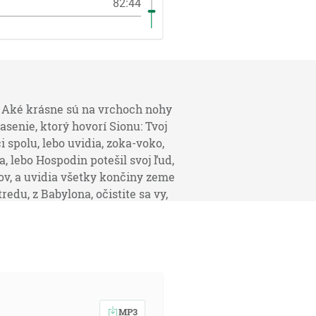
82:44
m! Aké krásne sú na vrchoch nohy
asenie, ktorý hovorí Sionu: Tvoj
i spolu, lebo uvidia, zoka-voko,
, lebo Hospodin potešil svoj ľud,
ov, a uvidia všetky končiny zeme
redu, z Babylona, očistite sa vy,
ospodin pojde pred vami, a za
 [1M 12:2]
MP3