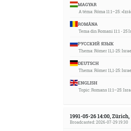
MAGYAR
A téma: Róma 11:1–25: »Izr
Učinil si ho čosi málo menším 
poddal pod jeho nohy. Lebo t
ROMÂNA
mu bolo všetko poddané. Ale 
Tema din Romani 11:1 - 25 I
korunovaného slávou a cťou, a
РУССКИЙ ЯЗЫК
26:45
Thema: Römer 11,1-25: Isra
Smrť, kde je tvoj osteň? Kde, p
Ako posledný nepriateľ bude z
DEUTSCH
A smrť a peklo boly uvrhnuté d
Thema: Römer 11,1-25: Isra
A položím nepriateľstvo medz
ENGLISH
mu rozdrtíš pätu. [1M 3:15]
Topic: Romans 11:1–25: Isr
29:06
I vás, ktorí ste boli mŕtvi v 
1991-05-26 14:00, Zürich
vymažúc písmo, napísané proti
Broadcasted: 2026-07-29 19:30
pribijúc ho na kríž a odzbroja