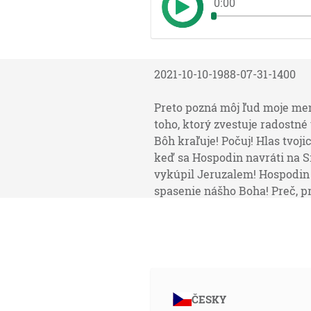
0:00
2021-10-10-1988-07-31-1400
Preto pozná môj ľud moje meno
toho, ktorý zvestuje radostné 
Bôh kraľuje! Počuj! Hlas tvoji
keď sa Hospodin navráti na Si
vykúpil Jeruzalem! Hospodin 
spasenie nášho Boha! Preč, pre
ktorí nosíte nádoby Hospodin
vami jako zadná stráž pojde B
11:02
A učiním ťa veľkým národom a
ČESKY
12:14