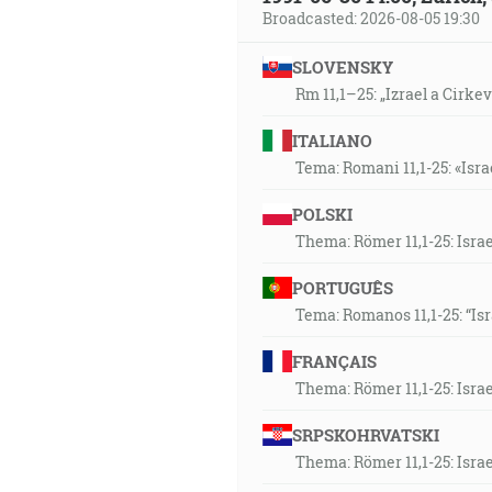
Broadcasted: 2026-08-05 19:30
19:33
Lebo nech je také smýšľanie v
SLOVENSKY
rovný Bohu, ale sám seba zma
Rm 11,1–25: „Izrael a Cirke
ponížil sa stanúc sa poslušným
ITALIANO
Tema: Romani 11,1-25: «Isra
20:31
…lebo v ňom prebýva všetka pl
POLSKI
vrchnosti… [Kol 2:9-10]
Thema: Römer 11,1-25: Isra
22:15
PORTUGUÊS
…ktorý tam, kde nebolo nádej
Tema: Romanos 11,1-25: “Is
neoslabnúc vo viere nehľadel
nepochyboval o zasľúbení Božo
FRANÇAIS
zasľúbil, je mocný aj učiniť, 
Thema: Römer 11,1-25: Isra
Vierou opustil Egypt nebojac s
SRPSKOHRVATSKI
A on bol smrteľne ranený pre
Thema: Römer 11,1-25: Isra
jeho sinavicou sme uzdravení. 