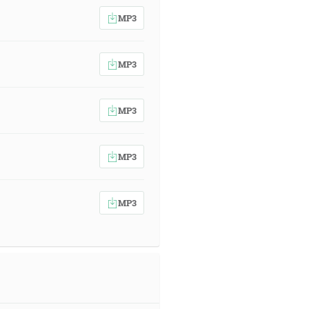
MP3
 nad dielami svojich rúk. Všetko si
. No, teraz ešte nevidíme, že by
, pre utrpenie smrti
MP3
MP3
MP3
 [Zj 20:14]
emenom; ono ti rozdrtí hlavu a ty
MP3
arujúc vám z milosti všetky hriechy,
 nám, a vzal ho z prostredku
osláviac nad nimi v ňom. [Kol 2:13-