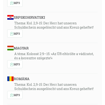
MP3
bude tvoje semä; a neoslabnúc vo viere nehľadel na
svoje už umŕtvené telo majúc okolo sto rokov ani na
umŕtvenie života Sáry a nepochyboval o zasľúbení
SRPSKOHRVATSKI
Božom v nevere, ale bol posilnený vo viere dajúc
Thema: Kol. 2,9-15: Der Herr hat unseren
Schuldschein ausgelöscht und ans Kreuz geheftet!
slávu Bohu a súc cele istý toho, že to, čo zasľúbil, je
mocný aj učiniť, preto mu to aj bolo počítané za
MP3
spravedlivosť. [Rm 4:18-22]
MAGYAR
Vierou opustil Egypt nebojac sa zúrivého hnevu
A téma: Kolossé 2:9–15: »Az ÚR eltörölte a vádíratot,
kráľovho, lebo jako čo by bol videl neviditeľného,
és a keresztre szögezte!«
zotrval. [Žd 11:27]
MP3
A on bol smrteľne ranený pre naše prestúpenia,
zdrtený pre naše neprávosti; kázeň nášho pokoja bola
vzložená na neho, a jeho sinavicou sme uzdravení. [Iz
ROMÂNA
53:5]
Thema: Kol. 2,9-15: Der Herr hat unseren
Schuldschein ausgelöscht und ans Kreuz geheftet!
MP3
Učinil si ho čosi málo menším od anjelov, slávou a
cťou si ho korunoval a ustanovil si ho nad dielami