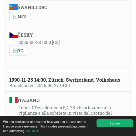
SWAHILI DRC
MP3
ČESKY
2026-06-28 1000 [CS]
YT
1990-11-25 14:00, Zürich, Switzerland, Volkshaus
Broadcasted: 2026-06-27 19:30
ITALIANO
Tema: 1 Tessalonicesi 5,4-28: «Esortazione alla
vigilanza e alla sobrietà in vista del ritorno del
Signore!»
We use cookies to understand how you use our site and to
I agree
MP3
improve your experience. This includes personalizing content
and advertising.
Mai mult ...