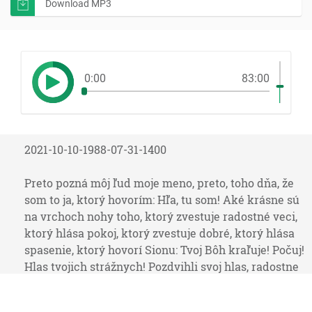
Download MP3
0:00
83:00
2021-10-10-1988-07-31-1400
Preto pozná môj ľud moje meno, preto, toho dňa, že
som to ja, ktorý hovorím: Hľa, tu som! Aké krásne sú
na vrchoch nohy toho, ktorý zvestuje radostné veci,
ktorý hlása pokoj, ktorý zvestuje dobré, ktorý hlása
spasenie, ktorý hovorí Sionu: Tvoj Bôh kraľuje! Počuj!
Hlas tvojich strážnych! Pozdvihli svoj hlas, radostne
prespevujú všetci spolu, lebo uvidia, zoka-voko, keď
sa Hospodin navráti na Sion. Jasajte, radostne