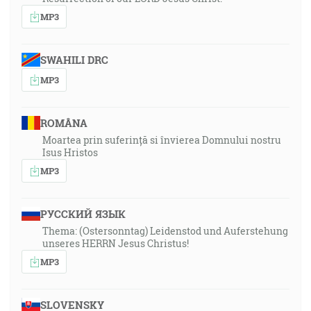
MP3
A Ježiš pristúpiac hovoril s nimi a povedal: Daná mi je
každá moc na nebi aj na zemi. [Mt 28:18]
…a on je hlavou tela, cirkvi, ktorý je počiatkom,
SWAHILI DRC
prvorodeným z mŕtvych, aby on bol vo všetkom prvý.
MP3
[Kol 1:18]
ROMÂNA
Moartea prin suferință si învierea Domnului nostru
Isus Hristos
MP3
РУССКИЙ ЯЗЫК
Thema: (Ostersonntag) Leidenstod und Auferstehung
unseres HERRN Jesus Christus!
MP3
SLOVENSKY