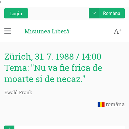
'
Login
Româna
A
+
Misiunea Liberă
Zürich, 31. 7. 1988 / 14:00
Tema: "Nu va fie frica de
moarte si de necaz."
Ewald Frank
româna