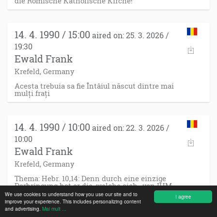
die Römische Katholische Kirche!
14. 4. 1990 / 15:00
aired on: 25. 3. 2026 /
19:30
Ewald Frank
Krefeld, Germany
Acesta trebuia sa fie Întâiul născut dintre mai
mulți frați
14. 4. 1990 / 10:00
aired on: 22. 3. 2026 /
10:00
Ewald Frank
Krefeld, Germany
Thema: Hebr. 10,14: Denn durch eine einzige
Darbringung hat er die, welche sich -von IHM-
heiligen lassen, für immer ans Ziel gebracht!
We use cookies to understand how you use our site and to
I agree
improve your experience. This includes personalizing content
and advertising.
Mai mult ...