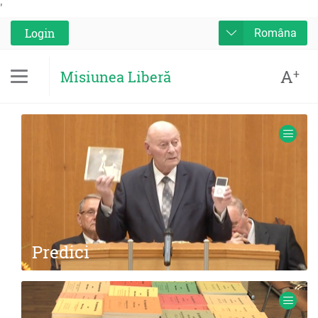
'
Login
Româna
A
+
Misiunea Liberă
Predici