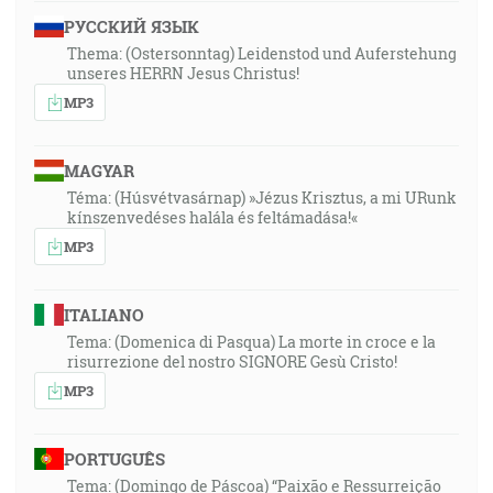
РУССКИЙ ЯЗЫК
Thema: (Ostersonntag) Leidenstod und Auferstehung
unseres HERRN Jesus Christus!
MP3
MAGYAR
Téma: (Húsvétvasárnap) »Jézus Krisztus, a mi URunk
kínszenvedéses halála és feltámadása!«
MP3
ITALIANO
Tema: (Domenica di Pasqua) La morte in croce e la
risurrezione del nostro SIGNORE Gesù Cristo!
MP3
PORTUGUÊS
Tema: (Domingo de Páscoa) “Paixão e Ressurreição