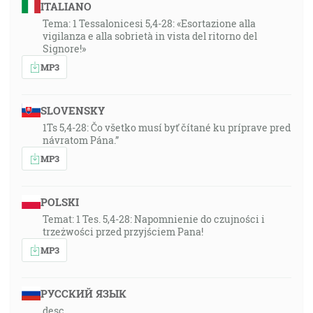
ITALIANO
Tema: 1 Tessalonicesi 5,4-28: «Esortazione alla
vigilanza e alla sobrietà in vista del ritorno del
Signore!»
MP3
SLOVENSKY
1Ts 5,4-28: Čo všetko musí byť čítané ku príprave pred
návratom Pána.”
MP3
POLSKI
Temat: 1 Tes. 5,4-28: Napomnienie do czujności i
trzeżwości przed przyjściem Pana!
MP3
РУССКИЙ ЯЗЫК
desc