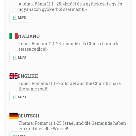
A téma: Róma 11:1–25: »Izráel és a gyülekezet egy és
nad každým živým tvorom, ktorý sa plazí na zemi. [1M
ugyanazon gyökérből származik!«
1:28]
MP3
36:11
A či to dokonca hovorí pre nás? Lebo pre nás je
ITALIANO
napísané, že oráč je povinný orať v nádeji, a ten, kto
Tema: Romani 11,1-25: «Israele e la Chiesa hanno la
stessa radice!»
mláti, má na svojej nádeji mať podiel v nádeji. [1Kor
MP3
9:10]
39:51
ENGLISH
A Bôh videl všetko, čo učinil, a hľa, bolo to veľmi
Topic: Romans 11:1–25: Israel and the Church share
dobré.[1M 1:31]
the same root!
MP3
40:59
Hľa, tajomstvo vám hovorím. Všetci nezosneme, ale
DEUTSCH
všetci budeme premenení, razom, v okamihu, pri
zatrúbení poslednej trúby. [1Kor 15:51]
Thema: Römer 11,1-25: Israel und die Gemeinde haben
ein und dieselbe Wurzel!