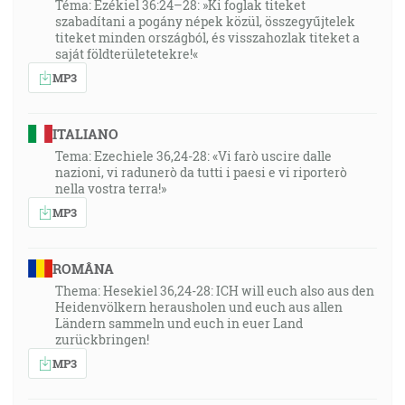
Téma: Ezékiel 36:24–28: »Ki foglak titeket
szabadítani a pogány népek közül, összegyűjtelek
titeket minden országból, és visszahozlak titeket a
saját földterületetekre!«
MP3
ITALIANO
Tema: Ezechiele 36,24-28: «Vi farò uscire dalle
nazioni, vi radunerò da tutti i paesi e vi riporterò
nella vostra terra!»
MP3
ROMÂNA
Thema: Hesekiel 36,24-28: ICH will euch also aus den
Heidenvölkern herausholen und euch aus allen
Ländern sammeln und euch in euer Land
zurückbringen!
MP3