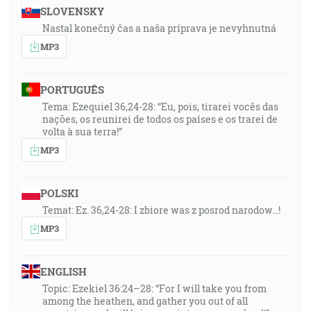
SLOVENSKY
Nastal konečný čas a naša príprava je nevyhnutná
MP3
PORTUGUÊS
Tema: Ezequiel 36,24-28: “Eu, pois, tirarei vocês das
nações, os reunirei de todos os países e os trarei de
volta à sua terra!”
MP3
POLSKI
Temat: Ez. 36,24-28: I zbiore was z posrod narodow...!
MP3
ENGLISH
Topic: Ezekiel 36:24–28: “For I will take you from
among the heathen, and gather you out of all