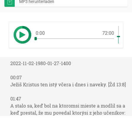
MP3 herunterladen
0:00
72:00
2022-11-02-1980-01-27-1400
00:07
Ježiš Kristus ten istý včera i dnes i naveky. [Žd 13:8]
01:47
A stalo sa, keď bol na ktoromsi mieste a modlil sa a
keď prestal, že mu povedal ktorýsi z jeho učeníkov:
Pane, nauč nás modliť sa, jako i Ján naučil svojich
učeníkov. [Lk 11:1]