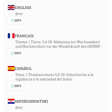
ENGLISH
desc
MP3
FRANÇAIS
Thema: 1 Thess. 5,4-28: Mahnung zur Wachsamkeit
und Nüchternheit vor der Wiederkunft des HERRN!
MP3
ESPAÑOL
Tema: 1 Tesalonicenses 5,4-28: Exhortación a la
vigilancia y la sobriedad del Señor
MP3
SRPSKOHRVATSKI
desc