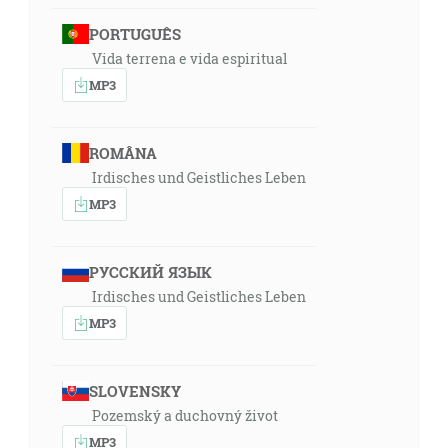
PORTUGUÊS
25:18
Vida terrena e vida espiritual
A keď ta došiel, dal veľblúdom pokľakať vonku pred
MP3
mestom pri studni vody v čas večera, o takom čase,
keď vychodia ženy brať vodu. A riekol: Hospodine,
Bože môjho pána Abraháma, prosím, daj, žeby sa mi
ROMÂNA
dnes pošťastilo, a učiň milosť s mojím pánom
Irdisches und Geistliches Leben
Abrahámom. Hľa, stojím tu pri studni vody, a dcéry
MP3
mužov mesta vyjdú sem von brať vodu. Nech stane sa
tak, aby deva, ktorej poviem: Nachýľ, prosím, svoje
vedro, aby som sa napil! A povie: Napi sa, a napojím aj
РУССКИЙ ЯЗЫК
tvojich veľblúdov, aby to bola tá, prosím, ktorú si
Irdisches und Geistliches Leben
prisúdil svojmu služobníkovi Izákovi, a potom
MP3
poznám, že si učinil milosť s mojím pánom. [1M 24:11-
14]
SLOVENSKY
28:10
Pozemský a duchovný život
A tak prišiel do mesta Samárie, zvaného Sichar, blízko
MP3