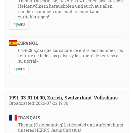
Thema: Hesekiel 36,24-28: ICH will euch also aus den
Heidenvölkern herausholen und euch aus allen
Ländern sammeln und euch in euer Land
zurückbringen!
MP3
ESPAÑOL
6:24-28: «¡Así que los sacaré de entre las naciones, los
reuniré de todos los países y los traeré de regreso a
su tierra!»
MP3
1991-03-31 14:00, Zürich, Switzerland, Volkshaus
Broadcasted: 2026-07-22 19:30
FRANÇAIS
Thema: (Ostersonntag) Leidenstod und Auferstehung
unseres HERRN Jesus Christus!