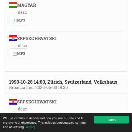
MAGYAR
desc
MP3
SRPSKOHRVATSKI
desc
MP3
1990-10-28 14:00, Zürich, Switzerland, Volkshaus
Broadcasted: 2026-06-03 19:30
SRPSKOHRVATSKI
desc
MP3
We use cookies to understand how you use our site and to
I agree
improve your experience. This includes personalizing content
and advertising.
Więcej ...