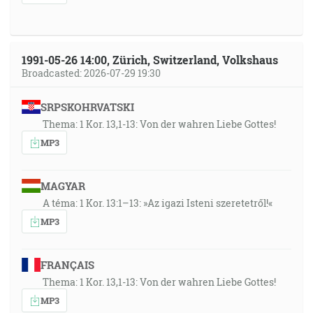
26:46
… a neurodzené u sveta a opovrhnuté si vyvolil Bôh, a
1991-05-26 14:00, Zürich, Switzerland, Volkshaus
to, čo nie je, aby zmaril to, čo je niečim … [1Kor 1:28]
Broadcasted: 2026-07-29 19:30
27:05
SRPSKOHRVATSKI
Toho času odpovedal Ježiš a riekol: Ďakujem Ti, Otče,
Thema: 1 Kor. 13,1-13: Von der wahren Liebe Gottes!
Pane neba i zeme, že si skryl tieto veci pred múdrymi
MP3
a rozumnými a zjavil si ich nemluvňatám, [Mt 11:25]
28:31
MAGYAR
Oblečte si celú zbraň Božiu, aby ste mohli obstáť proti
A téma: 1 Kor. 13:1–13: »Az igazi Isteni szeretetről!«
taktike a úskočnosti diablovej. [Ef 6:11]
MP3
28:49
FRANÇAIS
Preto vezmite na seba celú zbraň Božiu, aby ste mohli
Thema: 1 Kor. 13,1-13: Von der wahren Liebe Gottes!
odolať v ten zlý deň a vykonajúc všetko stáť. [Ef 6:13]
MP3