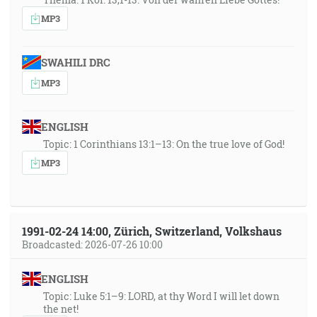
vás má žalm, má učenie, má zjavenie, má jazyk, má
MP3
výklad - všetko nech je na vzdelanie. [1Kor 14:26]
SWAHILI DRC
37:04
MP3
Je napísané v prorokoch: A všetci budú učení od
Boha. [Jn 6:45]
ENGLISH
37:32
Topic: 1 Corinthians 13:1–13: On the true love of God!
Nebo a zem pominú, ale moje slová nikdy nepominú.
MP3
[Mt 24:35]
37:44
A bude v posledných dňoch, hovorí Bôh, že vylejem zo
1991-02-24 14:00, Zürich, Switzerland, Volkshaus
svojho Ducha na každé telo, a vaši synovia budú
Broadcasted: 2026-07-26 10:00
prorokovať i vaše dcéry, a vaši mládenci budú vídať
videnia, a vašim starcom sa budú snívať sny. [Sk 2:17]
ENGLISH
Topic: Luke 5:1–9: LORD, at thy Word I will let down
38:08
the net!