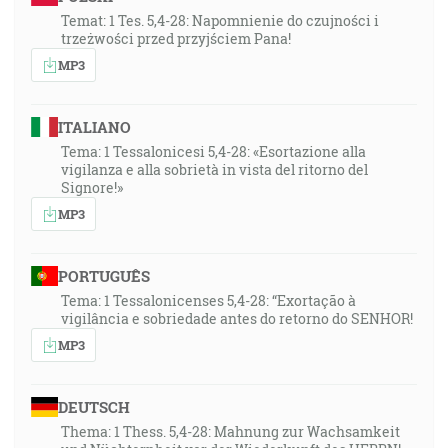
Temat: 1 Tes. 5,4-28: Napomnienie do czujności i
trzeżwości przed przyjściem Pana!
MP3
ITALIANO
Tema: 1 Tessalonicesi 5,4-28: «Esortazione alla
vigilanza e alla sobrietà in vista del ritorno del
Signore!»
MP3
PORTUGUÊS
Tema: 1 Tessalonicenses 5,4-28: “Exortação à
vigilância e sobriedade antes do retorno do SENHOR!
MP3
DEUTSCH
Thema: 1 Thess. 5,4-28: Mahnung zur Wachsamkeit