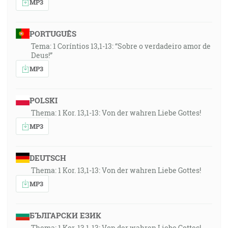
MP3
30:29
A riekol: Nahý som vyšiel zo života svojej matky a
nahý sa ta navrátim. Hospodin dal, Hospodin vzal.
PORTUGUÊS
Nech je požehnané meno Hospodinovo. [Jb 1:21]
Tema: 1 Coríntios 13,1-13: “Sobre o verdadeiro amor de
Deus!”
31:58
MP3
Vtedy riekol Hospodin Satanovi: Hľa, všetko, čo má, je
v tvojej ruke, len na neho nevystri svojej ruky. A Satan
POLSKI
vyšiel od tvári Hospodinovej. [Jb 1:12]
Thema: 1 Kor. 13,1-13: Von der wahren Liebe Gottes!
MP3
36:10
Všetko zkúšajte; dobré podržte. [1Te 5:21]
DEUTSCH
36:44
Thema: 1 Kor. 13,1-13: Von der wahren Liebe Gottes!
Ten, kto hovorí jazykom, vzdeláva sám seba; ale ten,
MP3
kto prorokuje, vzdeláva cirkev. [1Kor 14:4]
36:45
БЪЛГАРСКИ ЕЗИК
Tak čo tedy robiť, bratia? Keď sa schádzate, každý z
Thema: 1 Kor. 13,1-13: Von der wahren Liebe Gottes!