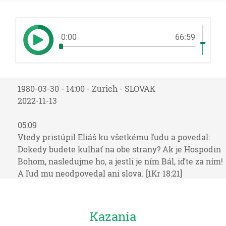
0:00
66:59
1980-03-30 - 14:00 - Zurich - SLOVAK
2022-11-13
05:09
Vtedy pristúpil Eliáš ku všetkému ľudu a povedal:
Dokedy budete kulhať na obe strany? Ak je Hospodin
Bohom, nasledujme ho, a jestli je ním Bál, iďte za ním!
A ľud mu neodpovedal ani slova. [1Kr 18:21]
06:00
Vtedy riekol Eliáš prorokom Bálovým: Vyberte si
Kazania
jedného z juncov a pripravte najprv vy, lebo vás je viac