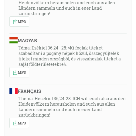
Heidenvölkern herausholen und euch aus allen
Ländern sammeln und euch in euer Land
zurückbringen!
MP3
MAGYAR
Téma: Ezékiel 36:24–28: »Ki foglak titeket
szabadítani a pogány népek közül, összegyűjtelek
titeket minden országból, és visszahozlak titeket a
saját földterületetekre!«
MP3
FRANÇAIS
Thema: Hesekiel 36,24-28: ICH will euch also aus den
Heidenvölkern herausholen und euch aus allen
Ländern sammeln und euch in euer Land
zurückbringen!
MP3