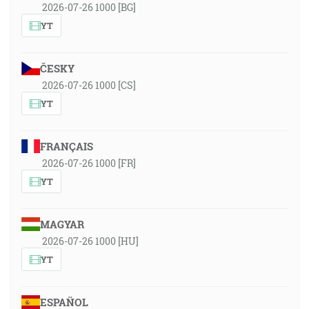
2026-07-26 1000 [BG]
41:52
YT
A Peter uprel na neho zrak i s Jánom a povedal: Pozri
na nás! A on hľadel pozorne na nich očakávajúc, že
dostane niečo od nich. Ale Peter povedal: Striebra a
ČESKY
zlata nemám, ale čo mám, to ti dám; v mene Ježiša
2026-07-26 1000 [CS]
Krista, toho Nazarejského, vstaň a choď! [Sk 3:4-6]
YT
45:08
Strážca, koľko je ešte noci? Strážca, koľko je ešte
FRANÇAIS
noci? [Iz 21:11]
2026-07-26 1000 [FR]
YT
45:36
… a obnovili sa v duchu svojej mysle … [Ef 4:23]
MAGYAR
2026-07-26 1000 [HU]
45:49
Znova a znova poslal svoje slovo a uzdravoval ich a
YT
vyslobodzoval z ich mnohej záhuby. [Ž 107:20]
ESPAÑOL
47:40