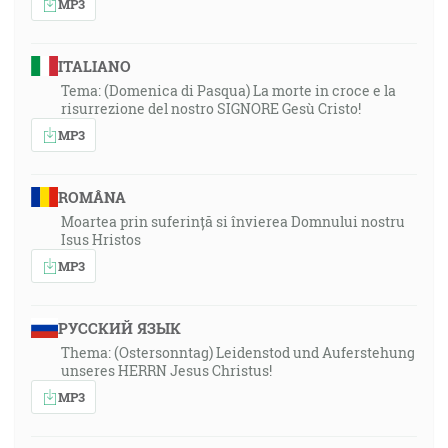
MP3
ITALIANO
Tema: (Domenica di Pasqua) La morte in croce e la
risurrezione del nostro SIGNORE Gesù Cristo!
MP3
ROMÂNA
Moartea prin suferință si învierea Domnului nostru
Isus Hristos
MP3
РУССКИЙ ЯЗЫК
Thema: (Ostersonntag) Leidenstod und Auferstehung
unseres HERRN Jesus Christus!
MP3