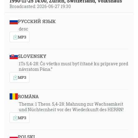
1990-11-25 14:00, Zürich, Switzerland, Volkshaus
Broadcasted: 2026-06-27 19:30
РУССКИЙ ЯЗЫК
desc
MP3
SLOVENSKY
1Ts 5,4-28: Čo všetko musí byť čítané ku príprave pred
návratom Pána.”
MP3
ROMÂNA
Thema: 1 Thess. 5,4-28: Mahnung zur Wachsamkeit
und Nüchternheit vor der Wiederkunft des HERRN!
MP3
POLSKI