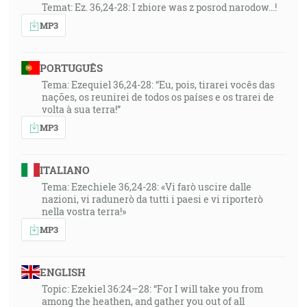
Temat: Ez. 36,24-28: I zbiore was z posrod narodow...!
… a práve preto dôverujem, že ten, ktorý započal vo
MP3
vás dobré dielo, ho aj dokoná a zachová až do dňa
Ježiša Krista … [Fp 1:6]
PORTUGUÊS
57:26
Tema: Ezequiel 36,24-28: “Eu, pois, tirarei vocês das
nações, os reunirei de todos os países e os trarei de
Ale ja viem, že môj vykupiteľ žije a posledný sa
volta à sua terra!”
postaví nad prachom. [Jb 19:25]
MP3
57:43
A Hospodin navrátil to, čo bolo odňaté Jobovi, keď sa
ITALIANO
modlil za svojho priateľa. A Hospodin pridal všetkého
Tema: Ezechiele 36,24-28: «Vi farò uscire dalle
toho, čo mal Job, dvojnásobne. [Jb 42:10]
nazioni, vi radunerò da tutti i paesi e vi riporterò
nella vostra terra!»
59:48
MP3
Ktože je tedy tým verným sluhom a opatrným,
ktorého ustanovil jeho Pán nad svojou čeľaďou, aby
ENGLISH
im dával pokrm na čas? [Mt 24:45]
Topic: Ezekiel 36:24–28: “For I will take you from
among the heathen, and gather you out of all