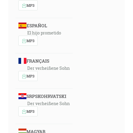
MP3
10:59
A synovia Ketury, ženiny Abrahámovej; tá porodila
Zimrána, Jokšana, Medana, Madiana, Jišbáka a
ESPAÑOL
Šuacha. A synovia Jokšanovi: Šeba a Dedán. [1Pa 1:32]
El hijo prometido
MP3
13:00
A Sáraj riekla Abramovi: Nože hľa, Hospodin ma
zavrel, aby som nerodila; vojdi tedy k mojej dievke, ak
FRANÇAIS
by som azda od nej mala syna. A Abram poslúchol na
Der verheißene Sohn
hlas Sáraje. [1M 16:2]
MP3
13:21
Či je azda nejaká vec nemožnou Hospodinovi? Na
SRPSKOHRVATSKI
určený čas zase sa navrátim k tebe podľa času života,
Der verheißene Sohn
a Sára bude mať syna. [1M 18:14]
MP3
13:56
A bude to divoký človek; jeho ruka bude proti
MAGYAR