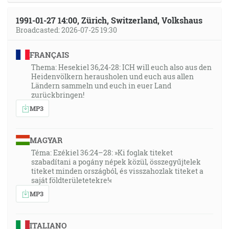
1:00:29
1991-01-27 14:00, Zürich, Switzerland, Volkshaus
Lebo túžobné vyzeranie stvorenstva očakáva zjavenie
Broadcasted: 2026-07-25 19:30
synov Božích. [Rm 8:19]
FRANÇAIS
1:01:36
Thema: Hesekiel 36,24-28: ICH will euch also aus den
Lebo koho Pán miluje, toho kázni, a švihá každého,
Heidenvölkern herausholen und euch aus allen
koho prijíma za syna. [Žd 12:6]
Ländern sammeln und euch in euer Land
zurückbringen!
MP3
1:06:06
Ak znášate kázeň, Bôh sa vám podáva jako synom.
Lebo kdeže je nejaký syn, ktorého by nekáznil otec?
MAGYAR
[Žd 12:7]
Téma: Ezékiel 36:24–28: »Ki foglak titeket
szabadítani a pogány népek közül, összegyűjtelek
1:06:42
titeket minden országból, és visszahozlak titeket a
saját földterületetekre!«
Lebo to budú ľudia, ktorí budú milovať seba, milovať
MP3
peniaze, chlúbiví, pyšní, rúhaví, rodičom neposlušní,
nevďační, bohaprázdni … [2Tm 3:2]
ITALIANO