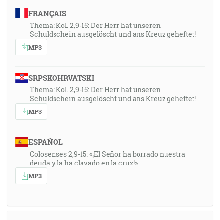
robia také veci, nebudú dediť Božieho kráľovstva. [Gl
FRANÇAIS
5:16-21]
Thema: Kol. 2,9-15: Der Herr hat unseren
Schuldschein ausgelöscht und ans Kreuz geheftet!
29:12
MP3
Lebo ak je niekto poslucháčom slova a nie činiteľom,
ten sa podobá mužovi, ktorý pozerá svoju prirodzenú
SRPSKOHRVATSKI
tvár v zrkadle. Lebo sa videl a odišiel a hneď zabudol,
Thema: Kol. 2,9-15: Der Herr hat unseren
aký bol. [Jk 1:23-24]
Schuldschein ausgelöscht und ans Kreuz geheftet!
MP3
31:30
A prečo vidíš ivierko v oku svojho brata a brvna vo
vlastnom oku nepozoruješ? Alebo jako povieš svojmu
ESPAÑOL
bratovi: Daj, nech vyjmem ivierko z tvojho oka, keď
Colosenses 2,9-15: «¡El Señor ha borrado nuestra
deuda y la ha clavado en la cruz!»
hľa, brvno je v tvojom vlastnom oku? Pokrytče, najprv
MP3
vyjmi brvno zo svojho oka a potom prezrieš, aby si
vyňal ivierko z oka svojho brata. [Mt 7:3-5]
32:45