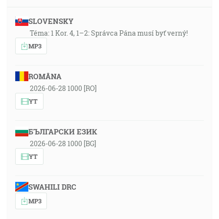
SLOVENSKY
Téma: 1 Kor. 4, 1–2: Správca Pána musí byť verný!
MP3
ROMÂNA
2026-06-28 1000 [RO]
YT
БЪЛГАРСКИ ЕЗИК
2026-06-28 1000 [BG]
YT
SWAHILI DRC
MP3