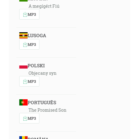
všetkým a ruka všetkých proti nemu, a bude bývať
A megígért Fiú
pred tvárou všetkých svojich bratov. [1M 16:12]
MP3
14:52
Vtedy vzala Sáraj, žena Abramova, Hagar, Egypťanku,
LUSOGA
svoju dievku, po desiatich rokoch, ktoré býval Abram
MP3
v zemi Kanaáne, a dala ju Abramovi, svojmu mužovi,
za ženu. [1M 16:3]
POLSKI
14:46
Objecany syn
A Abramovi bolo osemdesiatšesť rokov, keď mu
MP3
porodila Hagar Izmaela. [1M 16:16]
15:40
PORTUGUÊS
Ale Sáraj, žena Abramova, mu nerodila, a mala dievku
The Promised Son
Egypťanku, ktorej bolo meno Hagar. A Sáraj riekla
MP3
Abramovi: Nože hľa, Hospodin ma zavrel, aby som
nerodila; vojdi tedy k mojej dievke, ak by som azda od
nej mala syna. A Abram poslúchol na hlas Sáraje.