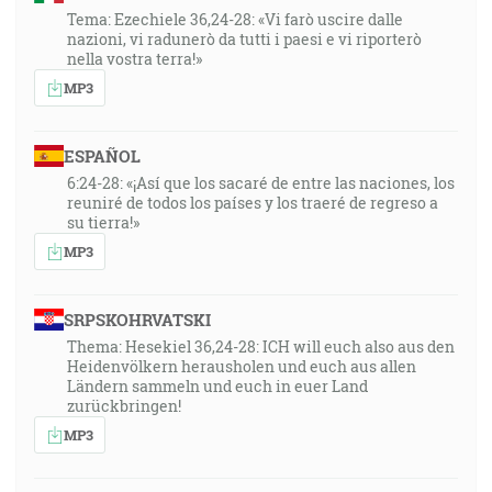
1:09:34
Tema: Ezechiele 36,24-28: «Vi farò uscire dalle
… zkúsil si tých, ktorí hovoria o sebe, že sú apoštolmi,
nazioni, vi radunerò da tutti i paesi e vi riporterò
nella vostra terra!»
a nie sú, a našiel a spoznal si ich, že sú lhári … [Zj 2:2]
MP3
1:10:41
A skrze ruky apoštolov dialo sa mnoho divov a
ESPAÑOL
zázrakov medzi ľudom (A všetci boli jednomyseľne v
6:24-28: «¡Así que los sacaré de entre las naciones, los
dvorane Šalamúnovej … [Sk 5:12]
reuniré de todos los países y los traeré de regreso a
su tierra!»
1:11:01
MP3
… ktorým treba zapchať ústa, ktorí prevracajú celé
domy učiac, čo sa nemá, pre mrzký zisk. [Tt 1:11]
SRPSKOHRVATSKI
Thema: Hesekiel 36,24-28: ICH will euch also aus den
1:11:37
Heidenvölkern herausholen und euch aus allen
… a práve preto dôverujem, že ten, ktorý započal vo
Ländern sammeln und euch in euer Land
vás dobré dielo, ho aj dokoná a zachová až do dňa
zurückbringen!
Ježiša Krista, [Fp 1:6]
MP3
1:12:03