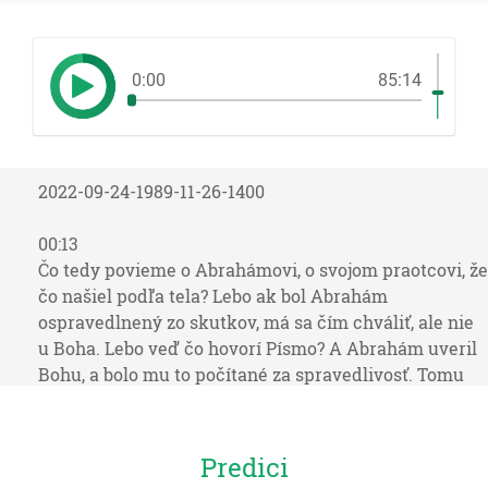
0:00
85:14
2022-09-24-1989-11-26-1400
00:13
Čo tedy povieme o Abrahámovi, o svojom praotcovi, že
čo našiel podľa tela? Lebo ak bol Abrahám
ospravedlnený zo skutkov, má sa čím chváliť, ale nie
u Boha. Lebo veď čo hovorí Písmo? A Abrahám uveril
Bohu, a bolo mu to počítané za spravedlivosť. Tomu
však, kto robí skutky, nepočíta sa mzda podľa milosti,
ale podľa podlžnosti. Ale tomu, kto nerobí skutkov, ale
verí na toho, ktorý ospravedlňuje bezbožného, počíta
Predici
sa jeho viera za spravedlivosť. Ako aj Dávid hovorí o