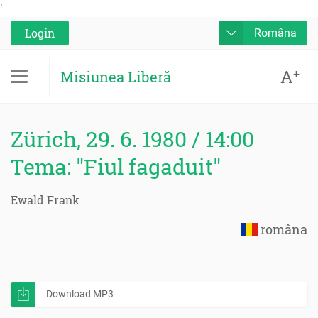
'
Login
Româna
A
+
Misiunea Liberă
Zürich, 29. 6. 1980 / 14:00
Tema: "Fiul fagaduit"
Ewald Frank
româna
Download MP3