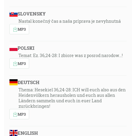
SLOVENSKY
1:15:30
Nastal konečný čas a naša príprava je nevyhnutná
Lebo vám je trpezlivosti treba, aby ste si, keď
vykonáte vôľu Božiu, odniesli zasľúbenie. [Žd 10:36]
MP3
1:15:50
POLSKI
A Hospodin mi riekol: Dobre vidíš, lebo ja som šokéd,
Temat: Ez. 36,24-28: I zbiore was z posrod narodow...!
bdejem nad svojím slovom, aby som ho vykonal. [Jr
MP3
1:12]
1:17:04
DEUTSCH
A takto budeme vždycky s Pánom. [1Te 4:17]
Thema: Hesekiel 36,24-28: ICH will euch also aus den
Heidenvölkern herausholen und euch aus allen
Ländern sammeln und euch in euer Land
zurückbringen!
MP3
ENGLISH