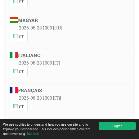
YT
MAGYAR
2026-06-28 1000 [HU]
YT
ITALIANO
2026-06-28 1000 [IT]
YT
FRANÇAIS
2026-06-28 1000 [FR]
YT
We use cookies to understand how you use our site and to
FRANÇAIS
I agree
improve your experience. This includes personalizing content
Thema: 1 Kor. 4, 1+2: Ein Verwalter des HERRN muss
and advertising.
Mai mult ...
treu erfunden werden!