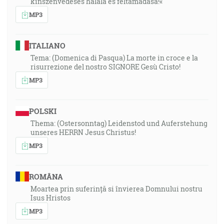
kínszenvedéses halála és feltámadása!«
MP3
ITALIANO
Tema: (Domenica di Pasqua) La morte in croce e la
risurrezione del nostro SIGNORE Gesù Cristo!
MP3
POLSKI
Thema: (Ostersonntag) Leidenstod und Auferstehung
unseres HERRN Jesus Christus!
MP3
ROMÂNA
Moartea prin suferință si învierea Domnului nostru
Isus Hristos
MP3