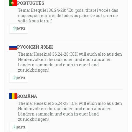
PORTUGUÊS
Vtedy padol Abrahám na svoju tvár a smial sa a
Tema: Ezequiel 36,24-28: “Eu, pois, tirarei vocês das
povedal vo svojom srdci: Či azda storočnému sa
nações, os reunirei de todos os países e os trarei de
narodí dieťa? A či Sára, ktorá má deväťdesiat rokov,
volta à sua terra!”
porodí? [1M 17:17]
MP3
1:12:15
Preto sa smiala Sára sama v sebe a riekla: Či keď som
РУССКИЙ ЯЗЫК
sa už zostarela, bude mi rozkoš? A môj pán je tiež už
Thema: Hesekiel 36,24-28: ICH will euch also aus den
Heidenvölkern herausholen und euch aus allen
starý. [1M 18:12]
Ländern sammeln und euch in euer Land
zurückbringen!
1:12:49
MP3
A riekol: Istotne sa navrátim k tebe podľa času života,
a hľa, Sára, tvoja žena, bude mať syna. A Sára
ROMÂNA
počúvala pri dveriach stánu, ktoré boly za ním. [1M
18:10]
Thema: Hesekiel 36,24-28: ICH will euch also aus den
Heidenvölkern herausholen und euch aus allen
Ländern sammeln und euch in euer Land
1:14:06
zurückbringen!
… ale kto zotrvá až do konca, ten bude spasený. [Mt
MP3
24:13]