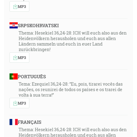
MP3
SRPSKOHRVATSKI
Thema: Hesekiel 36,24-28: ICH will euch also aus den
Heidenvölkern herausholen und euch aus allen
Ländern sammeln und euch in euer Land
zurückbringen!
MP3
PORTUGUÊS
Tema: Ezequiel 36,24-28: “Eu, pois, tirarei vocês das
nações, os reunirei de todos os países e os trarei de
volta à sua terra!”
MP3
FRANÇAIS
Thema: Hesekiel 36,24-28: ICH will euch also aus den
Heidenvölkern herausholen und euch aus allen