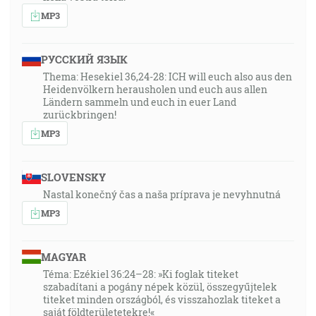
MP3
РУССКИЙ ЯЗЫК
Thema: Hesekiel 36,24-28: ICH will euch also aus den
Heidenvölkern herausholen und euch aus allen
Ländern sammeln und euch in euer Land
zurückbringen!
MP3
SLOVENSKY
Nastal konečný čas a naša príprava je nevyhnutná
MP3
MAGYAR
Téma: Ezékiel 36:24–28: »Ki foglak titeket
szabadítani a pogány népek közül, összegyűjtelek
titeket minden országból, és visszahozlak titeket a
saját földterületetekre!«