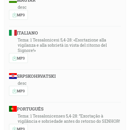
MAGYAR
desc
MP3
ITALIANO
Tema: 1 Tessalonicesi 5,4-28: «Esortazione alla
vigilanza e alla sobrietà in vista del ritorno del
Signore!»
MP3
SRPSKOHRVATSKI
desc
MP3
PORTUGUÊS
Tema: 1 Tessalonicenses 5,4-28: “Exortação à
vigilância e sobriedade antes do retorno do SENHOR!
MP3