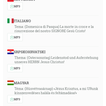
MP3
ITALIANO
Tema: (Domenica di Pasqua) La morte in croce e la
risurrezione del nostro SIGNORE Gesù Cristo!
MP3
SRPSKOHRVATSKI
Thema: (Ostersonntag) Leidenstod und Auferstehung
unseres HERRN Jesus Christus!
MP3
MAGYAR
Téma: (Húsvétvasárnap) »Jézus Krisztus, a mi URunk
kínszenvedéses halála és feltámadása!«
MP3