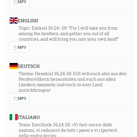
MP3
ENGLISH
Topic: Ezekiel 36:24–28: “For I will take you from
among the heathen, and gather you out of all
countries, and will bring you into your own land!”
MP3
DEUTSCH
Thema: Hesekiel 36,24-28: ICH will euch also aus den
Heidenvölkern herausholen und euch aus allen
Ländern sammeln und euch in euer Land
zurückbringen!
MP3
ITALIANO
Tema: Ezechiele 36,24-28: «Vi farò uscire dalle
nazioni, vi radunerò da tutti i paesi e vi riporterò
nella vostra terra!»