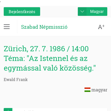
'
Bejelentkezés
Magyar
A
+
Szabad Népmisszió
Zürich, 27. 7. 1986 / 14:00
Téma: "Az Istennel és az
egymással való közösség."
Ewald Frank
magyar