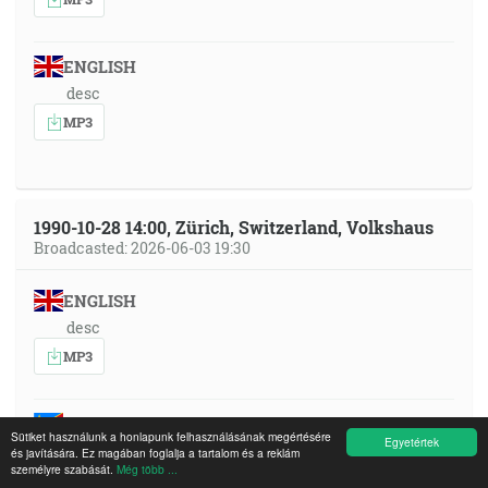
ENGLISH
desc
MP3
1990-10-28 14:00, Zürich, Switzerland, Volkshaus
Broadcasted: 2026-06-03 19:30
ENGLISH
desc
MP3
SWAHILI DRC
Sütiket használunk a honlapunk felhasználásának megértésére
Egyetértek
Thema: Die Wiederkunft Jesu Christi und die
és javítására. Ez magában foglalja a tartalom és a reklám
Erfüllung biblischer Prophetie! NR. 3. (und über die
személyre szabását.
Még több ...