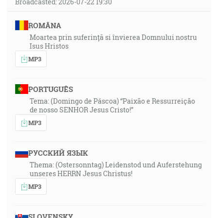
Broadcasted: 2026-07-22 19:30
ROMÂNA
Moartea prin suferință si învierea Domnului nostru
Isus Hristos
MP3
PORTUGUÊS
Tema: (Domingo de Páscoa) “Paixão e Ressurreição
de nosso SENHOR Jesus Cristo!”
MP3
РУССКИЙ ЯЗЫК
Thema: (Ostersonntag) Leidenstod und Auferstehung
unseres HERRN Jesus Christus!
MP3
SLOVENSKY