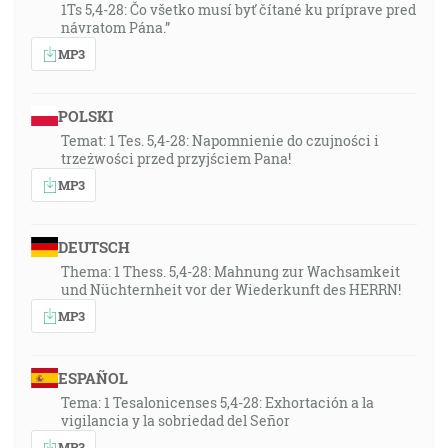
1Ts 5,4-28: Čo všetko musí byť čítané ku príprave pred
návratom Pána.”
MP3
POLSKI
Temat: 1 Tes. 5,4-28: Napomnienie do czujności i
trzeżwości przed przyjściem Pana!
MP3
DEUTSCH
Thema: 1 Thess. 5,4-28: Mahnung zur Wachsamkeit
und Nüchternheit vor der Wiederkunft des HERRN!
MP3
ESPAÑOL
Tema: 1 Tesalonicenses 5,4-28: Exhortación a la
vigilancia y la sobriedad del Señor
MP3