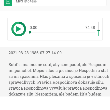
MP3 letöltése
0:00
74:48
2021-08-28-1986-07-27-14-00
Sotiť si ma mocne sotil, aby som padol, ale Hospodin
mi pomohol. Mojou silou a piesňou je Hospodin a stal
sa mi spasením. Hlas plesania a spasenia je v stánoch
spravedlivých. Pravica Hospodinova dokazuje silu.
Pravica Hospodinova vyvyšuje; pravica Hospodinova
dokazuje silu. Nezomriem, ale budem žiť a budem
rozprávať skutky Hospodinove. Potrestať bol ma
potrestal Hospodin, ale ma nevydal smrti. Otvorte mi