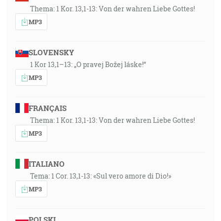
a prišiel a zvestoval pokoj vám ďalekým a pokoj
Thema: 1 Kor. 13,1-13: Von der wahren Liebe Gottes!
blízkym, [Ef 2:17]
MP3
Lebo on je náš pokoj, ktorý učinil oboje jedno a zboril
aj priehradný múr [Ef 2:14]
SLOVENSKY
1 Kor 13,1–13: „O pravej Božej láske!“
MP3
FRANÇAIS
Thema: 1 Kor. 13,1-13: Von der wahren Liebe Gottes!
MP3
ITALIANO
Tema: 1 Cor. 13,1-13: «Sul vero amore di Dio!»
MP3
POLSKI