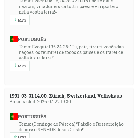
Tema: Ezechiele 36,24-28: «Vi farò uscire dalle
nazioni, vi radunerò da tutti i paesi e vi riporterò
nella vostra terra!»
MP3
PORTUGUÊS
Tema: Ezequiel 36,24-28: “Eu, pois, tirarei vocês das
nações, os reunirei de todos os países e os trarei de
volta à sua terra!”
MP3
1991-03-31 14:00, Zürich, Switzerland, Volkshaus
Broadcasted: 2026-07-22 19:30
PORTUGUÊS
Tema: (Domingo de Páscoa) “Paixão e Ressurreição
de nosso SENHOR Jesus Cristo!”
MP3