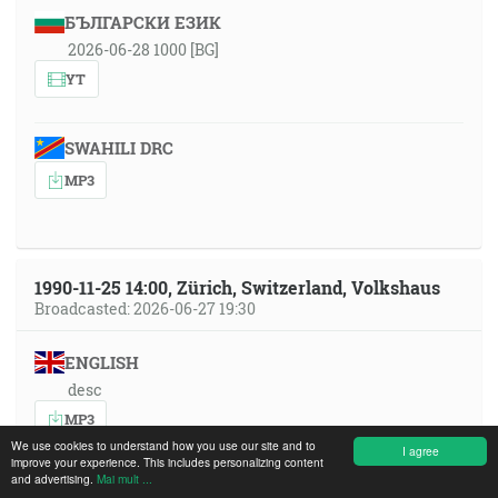
БЪЛГАРСКИ ЕЗИК
2026-06-28 1000 [BG]
YT
SWAHILI DRC
MP3
1990-11-25 14:00, Zürich, Switzerland, Volkshaus
Broadcasted: 2026-06-27 19:30
ENGLISH
desc
MP3
We use cookies to understand how you use our site and to
I agree
improve your experience. This includes personalizing content
and advertising.
Mai mult ...
MAGYAR