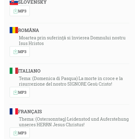
SLOVENSKY
MP3
ROMÂNA
Moartea prin suferință si învierea Domnului nostru
Isus Hristos
MP3
ITALIANO
Tema: (Domenica di Pasqua) La morte in croce e la
risurrezione del nostro SIGNORE Gesù Cristo!
MP3
FRANÇAIS
Thema: (Ostersonntag) Leidenstod und Auferstehung
unseres HERRN Jesus Christus!
MP3