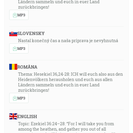
Ländern sammeln und euch in euer Land
zurückbringen!
MP3
SLOVENSKY
Nastal konečný čas a naša príprava je nevyhnutná
MP3
ROMÂNA
Thema: Hesekiel 36,24-28: ICH will euch also aus den
Heidenvölkern herausholen und euch aus allen
Ländern sammeln und euch in euer Land
zurückbringen!
MP3
ENGLISH
Topic: Ezekiel 36:24–28: “For I will take you from
among the heathen, and gather you out of all