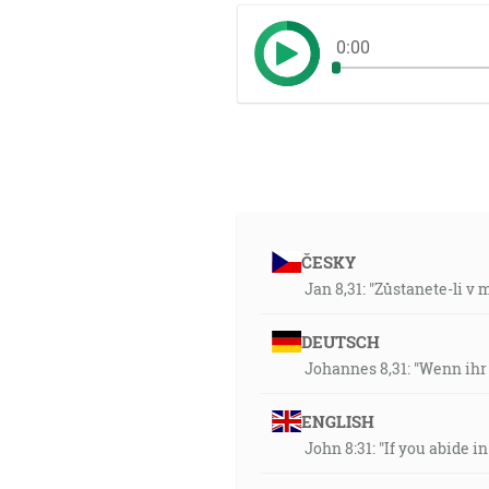
0:00
ČESKY
Jan 8,31: "Zůstanete-li v
DEUTSCH
Johannes 8,31: "Wenn ihr
ENGLISH
John 8:31: "If you abide i