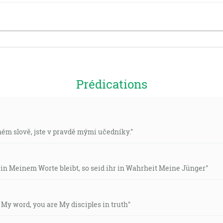
Prédications
 mém slově, jste v pravdě mými učedníky."
 in Meinem Worte bleibt, so seid ihr in Wahrheit Meine Jünger"
n My word, you are My disciples in truth"