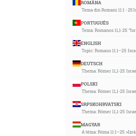
ROMÂNA
Tema din Romani 11:1 - 25 I
PORTUGUÊS
Tema: Romanos 11,1-25: “Is
ENGLISH
Topic: Romans 11:1–25: Isr
DEUTSCH
Thema: Römer 11,1-25: Isra
POLSKI
Thema: Römer 11,1-25: Isra
SRPSKOHRVATSKI
Thema: Römer 11,1-25: Isra
MAGYAR
A téma: Róma 11:1–25: »Izr