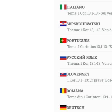
ITALIANO
Tema: 1 Cor. 13,1-13: «Sul v
SRPSKOHRVATSKI
Thema: 1 Kor. 13,1-13: Von 
PORTUGUÊS
Tema: 1 Coríntios 13,1-13: 
РУССКИЙ ЯЗЫК
Thema: 1 Kor. 13,1-13: Von 
SLOVENSKY
1 Kor 13,1–13: „O pravej Bož
ROMÂNA
Tema din 1 Corinteni 13:1 
DEUTSCH