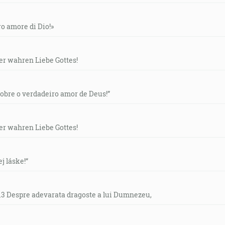
ero amore di Dio!»
der wahren Liebe Gottes!
“Sobre o verdadeiro amor de Deus!”
der wahren Liebe Gottes!
ej láske!“
- 13 Despre adevarata dragoste a lui Dumnezeu,