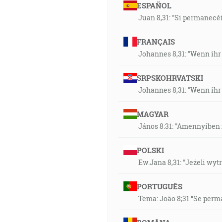
ESPAÑOL
Juan 8,31: "Si permanecéi
FRANÇAIS
Johannes 8,31: "Wenn ihr
SRPSKOHRVATSKI
Johannes 8,31: "Wenn ihr
MAGYAR
János 8:31: "Amennyiben
POLSKI
Ew.Jana 8,31: "Jeżeli w
PORTUGUÊS
Tema: João 8;31 “Se perm