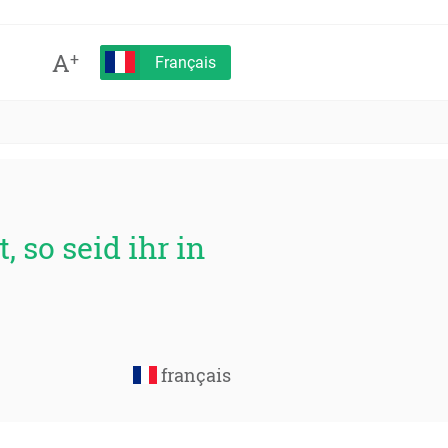
A
+
Français
 so seid ihr in
français