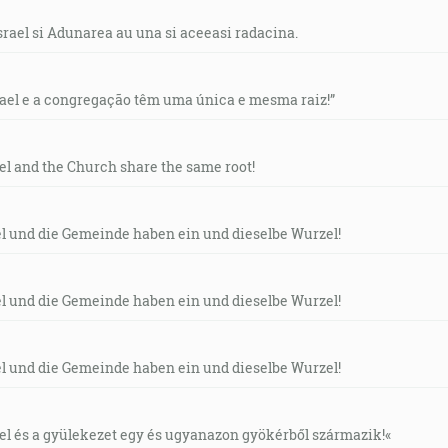
srael si Adunarea au una si aceeasi radacina.
rael e a congregação têm uma única e mesma raiz!”
ael and the Church share the same root!
el und die Gemeinde haben ein und dieselbe Wurzel!
el und die Gemeinde haben ein und dieselbe Wurzel!
el und die Gemeinde haben ein und dieselbe Wurzel!
áel és a gyülekezet egy és ugyanazon gyökérből származik!«