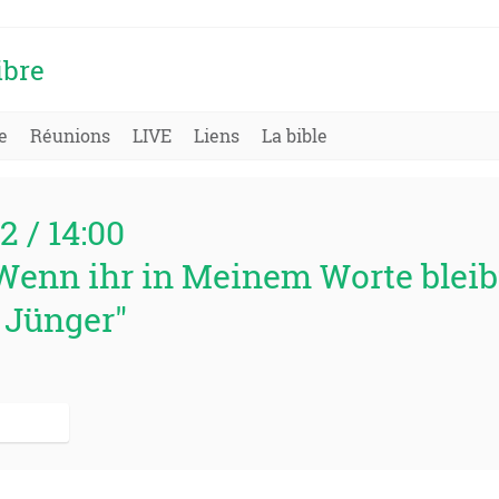
ibre
e
Réunions
LIVE
Liens
La bible
2 / 14:00
Wenn ihr in Meinem Worte bleibt,
 Jünger"