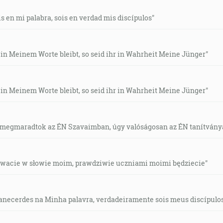
s en mi palabra, sois en verdad mis discípulos"
 in Meinem Worte bleibt, so seid ihr in Wahrheit Meine Jünger"
 in Meinem Worte bleibt, so seid ihr in Wahrheit Meine Jünger"
 megmaradtok az ÉN Szavaimban, úgy valóságosan az ÉN tanítvány
ytrwacie w słowie moim, prawdziwie uczniami moimi będziecie"
anecerdes na Minha palavra, verdadeiramente sois meus discípulos