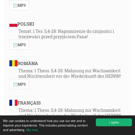
MP3
POLSKI
Temat: 1 Tes. 5,4-28: Napomnienie do czujności i
trzeżwości przed przyjściem Pana!
MP3
ROMÂNA
Thema: 1 Thess. 5,4-28: Mahnung zur Wachsamkeit
und Nüchternheit vor der Wiederkunft des HERRN!
MP3
FRANÇAIS
Thema: 1 Thess. 5,4-28: Mahnung zur Wachsamkeit
und Nüchternheit vor der Wiederkunft des HERRN!
We use cookies to understand how you use our site and to
I agree
MP3
improve your experience. This includes personalizing content
and advertising.
Mai mult ...