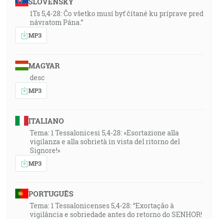
SLOVENSKY
1Ts 5,4-28: Čo všetko musí byť čítané ku príprave pred
návratom Pána.”
MP3
MAGYAR
desc
MP3
ITALIANO
Tema: 1 Tessalonicesi 5,4-28: «Esortazione alla
vigilanza e alla sobrietà in vista del ritorno del
Signore!»
MP3
PORTUGUÊS
Tema: 1 Tessalonicenses 5,4-28: “Exortação à
vigilância e sobriedade antes do retorno do SENHOR!