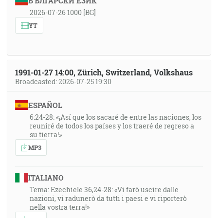
БЪЛГАРСКИ ЕЗИК
nemajú nádeje. [1Te 4:13]
2026-07-26 1000 [BG]
YT
53:27
Lebo tak miloval Bôh svet, že svojho jednorodeného
Syna dal, aby nikto, kto verí v neho, nezahynul, ale
mal večný život. [Jn 3:16]
1991-01-27 14:00, Zürich, Switzerland, Volkshaus
Broadcasted: 2026-07-25 19:30
ESPAÑOL
6:24-28: «¡Así que los sacaré de entre las naciones, los
reuniré de todos los países y los traeré de regreso a
su tierra!»
MP3
ITALIANO
Tema: Ezechiele 36,24-28: «Vi farò uscire dalle
nazioni, vi radunerò da tutti i paesi e vi riporterò
nella vostra terra!»