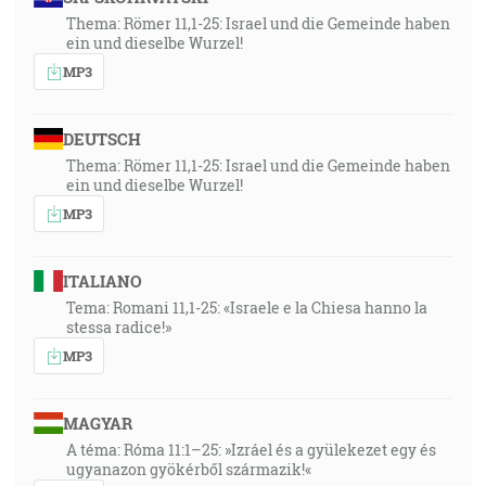
Thema: Römer 11,1-25: Israel und die Gemeinde haben
23:55
ein und dieselbe Wurzel!
A svoju pravú nohu položil na more a ľavú na zem a
MP3
skríkol velikým hlasom, ako keď reve lev. A keď
skríkol, prehovorilo sedem hromov svoje hlasy. A keď
dohovorilo sedem hromov svoje hlasy, chcel som
DEUTSCH
písať. Ale som počul hlas z neba, ktorý mi hovoril:
Thema: Römer 11,1-25: Israel und die Gemeinde haben
ein und dieselbe Wurzel!
Zapečať to, čo hovorilo sedem hromov, a nepíš toho!
[Zj 10:2-4]
MP3
27:28
ITALIANO
Lebo je to Bôh, ktorý povedal, aby sa zo tmy zaskvelo
Tema: Romani 11,1-25: «Israele e la Chiesa hanno la
svetlo, ktorý sa zaskvel v našich srdciach na
stessa radice!»
osvietenie známosti slávy Božej v tvári Ježiša Krista.
MP3
[2Kor 4:6]
27:44
MAGYAR
Ale ich mysle sa zatvrdily, lebo až do dnešného dňa
A téma: Róma 11:1–25: »Izráel és a gyülekezet egy és
ugyanazon gyökérből származik!«
zostáva tá istá zástera pri čítaní starej smluvy