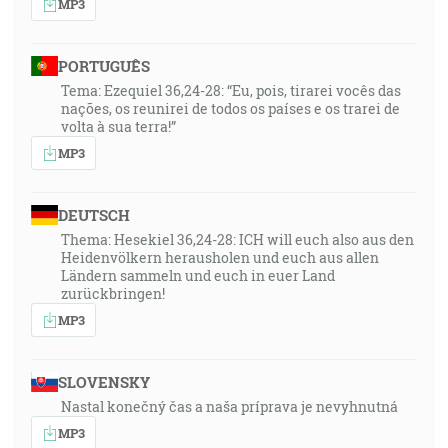
MP3
PORTUGUÊS
Tema: Ezequiel 36,24-28: “Eu, pois, tirarei vocês das
nações, os reunirei de todos os países e os trarei de
volta à sua terra!”
MP3
DEUTSCH
Thema: Hesekiel 36,24-28: ICH will euch also aus den
Heidenvölkern herausholen und euch aus allen
Ländern sammeln und euch in euer Land
zurückbringen!
MP3
SLOVENSKY
Nastal konečný čas a naša príprava je nevyhnutná
MP3