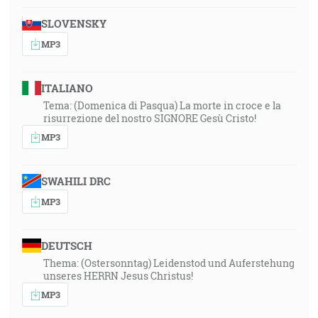
SLOVENSKY
MP3
ITALIANO
Tema: (Domenica di Pasqua) La morte in croce e la
risurrezione del nostro SIGNORE Gesù Cristo!
MP3
SWAHILI DRC
MP3
DEUTSCH
Thema: (Ostersonntag) Leidenstod und Auferstehung
unseres HERRN Jesus Christus!
MP3