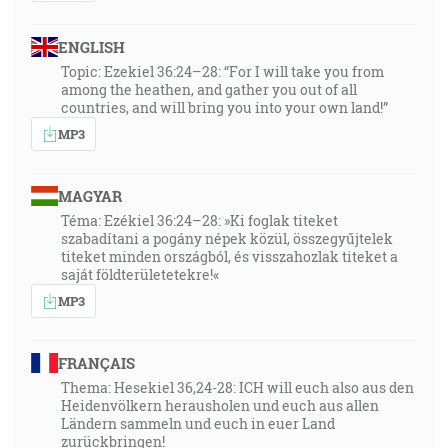
ENGLISH
Topic: Ezekiel 36:24–28: “For I will take you from
among the heathen, and gather you out of all
countries, and will bring you into your own land!”
MP3
MAGYAR
Téma: Ezékiel 36:24–28: »Ki foglak titeket
szabadítani a pogány népek közül, összegyűjtelek
titeket minden országból, és visszahozlak titeket a
saját földterületetekre!«
MP3
FRANÇAIS
Thema: Hesekiel 36,24-28: ICH will euch also aus den
Heidenvölkern herausholen und euch aus allen
Ländern sammeln und euch in euer Land
zurückbringen!