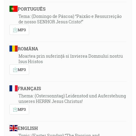
PORTUGUÊS
Tema: (Domingo de Páscoa) “Paixão e Ressurreição
de nosso SENHOR Jesus Cristo!”
MP3
ROMÂNA
Moartea prin suferință si învierea Domnului nostru
Isus Hristos
MP3
FRANÇAIS
Thema: (Ostersonntag) Leidenstod und Auferstehung
unseres HERRN Jesus Christus!
MP3
ENGLISH
Topic: (Easter Sunday) “The Passion and