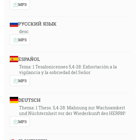
MP3
РУССКИЙ ЯЗЫК
desc
MP3
ESPAÑOL
Tema: 1 Tesalonicenses 5,4-28: Exhortación a la
vigilancia y la sobriedad del Señor
MP3
DEUTSCH
Thema: 1 Thess. 5,4-28: Mahnung zur Wachsamkeit
und Nüchternheit vor der Wiederkunft des HERRN!
MP3