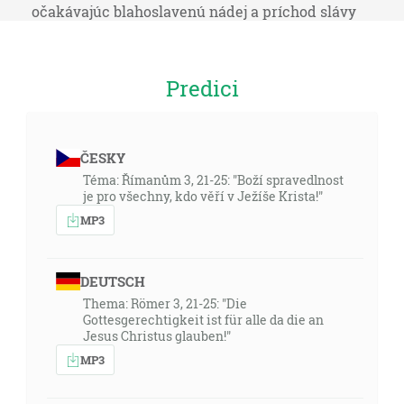
očakávajúc blahoslavenú nádej a príchod slávy
veľkého Boha a nášho Spasiteľa Ježiša Krista, ktorý
dal sám seba za nás, aby si nás vykúpil od každej
neprávosti a očistil sebe ľud zvláštny, horlivý dobrých
Predici
skutkov. To hovor a napomínaj a karhaj s celým
právom rozkazovať. Nech nikto tebou nepohŕda. [Tt
2:11-15]
ČESKY
Téma: Římanům 3, 21-25: "Boží spravedlnost
06:12
je pro všechny, kdo věří v Ježíše Krista!"
Ja zatrasiem nebom i zemou … [Hg 2:21]
MP3
07:28
A Ježiš vystrel ruku, dotkol sa ho a povedal: Chcem,
DEUTSCH
buď čistý! A hneď odišlo od neho malomocenstvo. [Lk
Thema: Römer 3, 21-25: "Die
5:13]
Gottesgerechtigkeit ist für alle da die an
Jesus Christus glauben!"
07:33
MP3
A Ježiš odpovedal a riekol mu: Čo chceš, aby som ti
učinil? A slepý mu povedal: Rabbúni, žeby som videl.