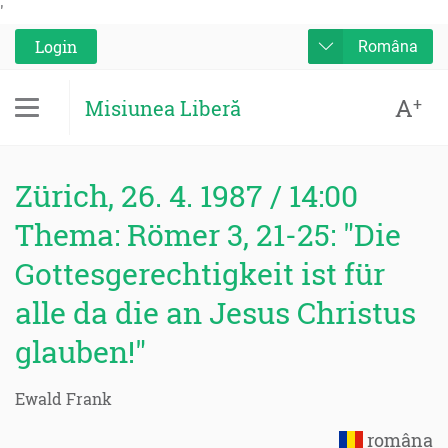
'
Login
Româna
A
+
Misiunea Liberă
Zürich, 26. 4. 1987 / 14:00
Thema: Römer 3, 21-25: "Die
Gottesgerechtigkeit ist für
alle da die an Jesus Christus
glauben!"
Ewald Frank
româna