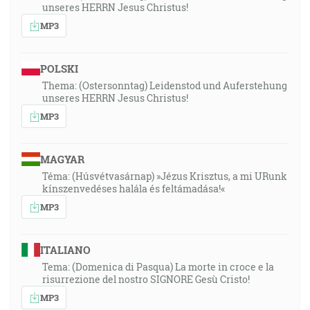
unseres HERRN Jesus Christus!
MP3
POLSKI
Thema: (Ostersonntag) Leidenstod und Auferstehung
unseres HERRN Jesus Christus!
MP3
MAGYAR
Téma: (Húsvétvasárnap) »Jézus Krisztus, a mi URunk
kínszenvedéses halála és feltámadása!«
MP3
ITALIANO
Tema: (Domenica di Pasqua) La morte in croce e la
risurrezione del nostro SIGNORE Gesù Cristo!
MP3