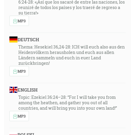
6:24-28: «¡Así que los sacaré de entre las naciones, los
reuniré de todos los países y los traeré de regreso a
su tierra!»
MP3
DEUTSCH
Thema: Hesekiel 36,24-28: ICH will euch also aus den
Heidenvölkern herausholen und euch aus allen
Ländern sammeln und euch in euer Land
zurückbringen!
MP3
ENGLISH
Topic: Ezekiel 36:24–28: “For I will take you from
among the heathen, and gather you out of all
countries, and will bring you into your own land!”
MP3
POLSKI