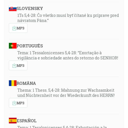
SLOVENSKY
1Ts 5,4-28: Čo všetko musí byť čítané ku príprave pred
návratom Pána.”
MP3
PORTUGUÊS
Tema: 1 Tessalonicenses 5,4-28: “Exortação à
vigilância e sobriedade antes do retorno do SENHOR!
MP3
ROMÂNA
Thema: 1 Thess. 5,4-28: Mahnung zur Wachsamkeit
und Nüchternheit vor der Wiederkunft des HERRN!
MP3
ESPAÑOL
Tema: 1 Tesalonicenses 5,4-28: Exhortación a la