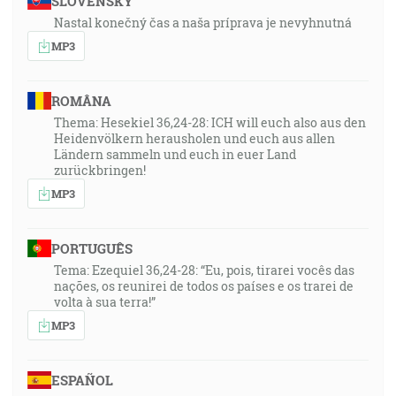
SLOVENSKY
Nastal konečný čas a naša príprava je nevyhnutná
MP3
ROMÂNA
Thema: Hesekiel 36,24-28: ICH will euch also aus den
Heidenvölkern herausholen und euch aus allen
Ländern sammeln und euch in euer Land
zurückbringen!
MP3
PORTUGUÊS
Tema: Ezequiel 36,24-28: “Eu, pois, tirarei vocês das
nações, os reunirei de todos os países e os trarei de
volta à sua terra!”
MP3
ESPAÑOL