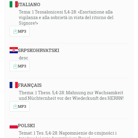
ITALIANO
Tema: 1 Tessalonicesi 5,4-28: «Esortazione alla
vigilanza e alla sobrietà in vista del ritorno del
Signore!»
MP3
SRPSKOHRVATSKI
desc
MP3
FRANÇAIS
Thema: 1 Thess. 5,4-28: Mahnung zur Wachsamkeit
und Nüchternheit vor der Wiederkunft des HERRN!
MP3
POLSKI
Temat: 1 Tes. 5,4-28: Napomnienie do czujności i