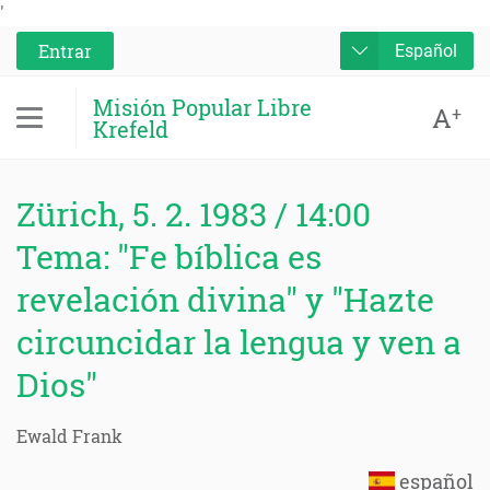
'
Entrar
Español
Misión Popular Libre
A
+
Krefeld
Zürich, 5. 2. 1983 / 14:00
Tema: "Fe bíblica es
revelación divina" y "Hazte
circuncidar la lengua y ven a
Dios"
Ewald Frank
español