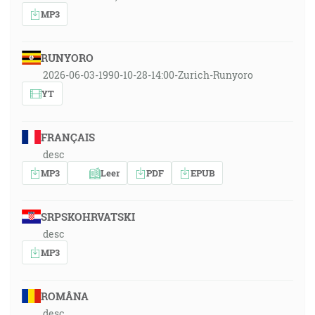
MP3
RUNYORO
2026-06-03-1990-10-28-14:00-Zurich-Runyoro
YT
FRANÇAIS
desc
MP3
Leer
PDF
EPUB
SRPSKOHRVATSKI
desc
MP3
ROMÂNA
desc