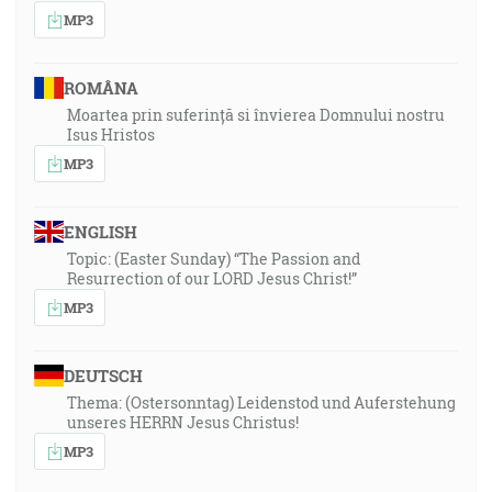
MP3
ROMÂNA
Moartea prin suferință si învierea Domnului nostru
Isus Hristos
MP3
ENGLISH
Topic: (Easter Sunday) “The Passion and
Resurrection of our LORD Jesus Christ!”
MP3
DEUTSCH
Thema: (Ostersonntag) Leidenstod und Auferstehung
unseres HERRN Jesus Christus!
MP3