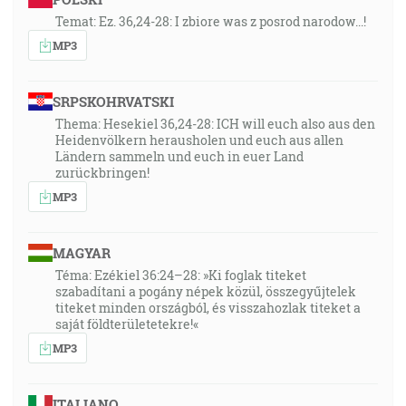
Temat: Ez. 36,24-28: I zbiore was z posrod narodow...!
MP3
SRPSKOHRVATSKI
Thema: Hesekiel 36,24-28: ICH will euch also aus den
Heidenvölkern herausholen und euch aus allen
Ländern sammeln und euch in euer Land
zurückbringen!
MP3
MAGYAR
Téma: Ezékiel 36:24–28: »Ki foglak titeket
szabadítani a pogány népek közül, összegyűjtelek
titeket minden országból, és visszahozlak titeket a
saját földterületetekre!«
MP3
ITALIANO