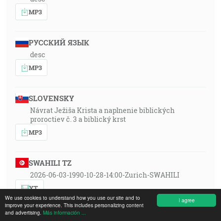
MP3
РУССКИЙ ЯЗЫК
desc
MP3
SLOVENSKY
Návrat Ježiša Krista a naplnenie biblických
proroctiev č. 3 a biblický krst
MP3
SWAHILI TZ
2026-06-03-1990-10-28-14:00-Zurich-SWAHILI
YT
We use cookies to understand how you use our site and to
I agree
improve your experience. This includes personalizing content
and advertising.
Más información ...
XHOSA