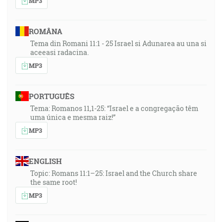
MP3
ROMÂNA
Tema din Romani 11:1 - 25 Israel si Adunarea au una si
aceeasi radacina.
MP3
PORTUGUÊS
Tema: Romanos 11,1-25: “Israel e a congregação têm
uma única e mesma raiz!”
MP3
ENGLISH
Topic: Romans 11:1–25: Israel and the Church share
the same root!
MP3