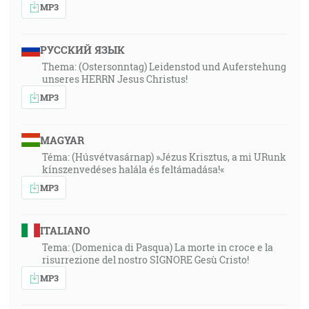
MP3
РУССКИЙ ЯЗЫК
Thema: (Ostersonntag) Leidenstod und Auferstehung
unseres HERRN Jesus Christus!
MP3
MAGYAR
Téma: (Húsvétvasárnap) »Jézus Krisztus, a mi URunk
kínszenvedéses halála és feltámadása!«
MP3
ITALIANO
Tema: (Domenica di Pasqua) La morte in croce e la
risurrezione del nostro SIGNORE Gesù Cristo!
MP3