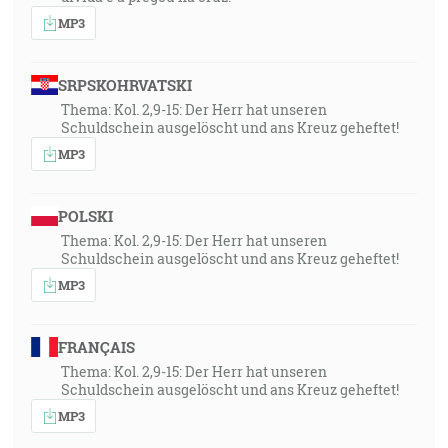
on sám vás dokoná, upevní, zmocní, položí na pevný
MP3
základ. Jemu sláva i sila na veky vekov. Ameň. [1Pt
5:8-11]
SRPSKOHRVATSKI
On neprichádza priamo, ale ovplyvňuje… rozlišovať,
Thema: Kol. 2,9-15: Der Herr hat unseren
Schuldschein ausgelöscht und ans Kreuz geheftet!
odkiaľ pochádza vplyv
MP3
... A drak sa postavil pred ženu, ktorá mala porodiť,
aby keď porodí, hneď zožral jej dieťa. [Zj 12:4]
POLSKI
Thema: Kol. 2,9-15: Der Herr hat unseren
Pamätajte na slovo, ktoré som vám povedal, že sluha
Schuldschein ausgelöscht und ans Kreuz geheftet!
nie je väčší ako jeho pán. Ak mňa prenasledovali,
MP3
budú aj vás prenasledovať. Ak moje slovo zachovali,
zachovajú aj vaše. [Jn 15:20]
FRANÇAIS
Kto vás počúva, mňa počúva, a kto vami pohŕda,
Thema: Kol. 2,9-15: Der Herr hat unseren
Schuldschein ausgelöscht und ans Kreuz geheftet!
mnou pohŕda; a kto mnou pohŕda, pohŕda tým, ktorý
MP3
ma poslal. [Lk 10:16]