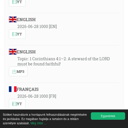
YT
ENGLISH
2026-06-28 1000 [EN]
YT
ENGLISH
Topic: 1 Corinthians 4:1–2: A steward of the LORD
must be found faithful!
MP3
FRANÇAIS
2026-06-28 1000 [FR]
YT
Sütiket használunk a honlapunk felhasználásának megértésére
Egyetértek
és javítására. Ez magában foglalja a tartalom és a reklám
FRANÇAIS
személyre szabását.
Még több ...