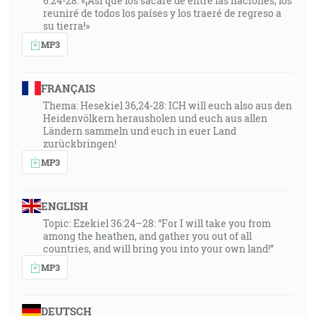
6:24-28: «¡Así que los sacaré de entre las naciones, los
reuniré de todos los países y los traeré de regreso a
su tierra!»
MP3
FRANÇAIS
Thema: Hesekiel 36,24-28: ICH will euch also aus den
Heidenvölkern herausholen und euch aus allen
Ländern sammeln und euch in euer Land
zurückbringen!
MP3
ENGLISH
Topic: Ezekiel 36:24–28: “For I will take you from
among the heathen, and gather you out of all
countries, and will bring you into your own land!”
MP3
DEUTSCH