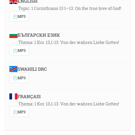
Prajeme si bohoslužby, kde si môžeme výsledok
ENGLISH
odniesť domov
Topic: 1 Corinthians 13:1–13: On the true love of God!
MP3
Ale potom boj v hlave…. Čo povedia ostatní?
БЪЛГАРСКИ ЕЗИК
Thema: 1 Kor. 13,1-13: Von der wahren Liebe Gottes!
MP3
SWAHILI DRC
MP3
FRANÇAIS
Thema: 1 Kor. 13,1-13: Von der wahren Liebe Gottes!
MP3