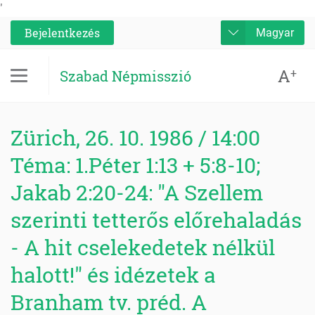
'
Bejelentkezés
Magyar
A
+
Szabad Népmisszió
Zürich, 26. 10. 1986 / 14:00
Téma: 1.Péter 1:13 + 5:8-10;
Jakab 2:20-24: "A Szellem
szerinti tetterős előrehaladás
- A hit cselekedetek nélkül
halott!" és idézetek a
Branham tv. préd. A