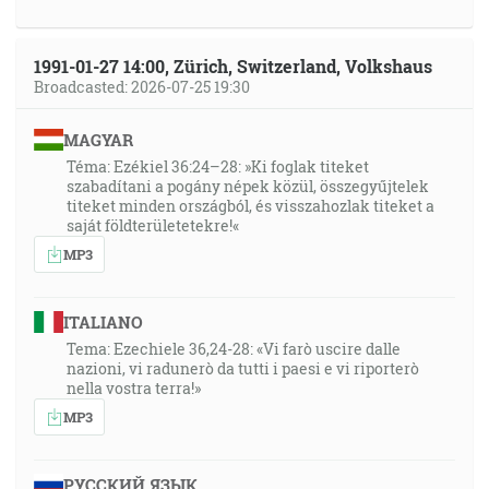
1991-01-27 14:00, Zürich, Switzerland, Volkshaus
Broadcasted: 2026-07-25 19:30
MAGYAR
Téma: Ezékiel 36:24–28: »Ki foglak titeket
szabadítani a pogány népek közül, összegyűjtelek
titeket minden országból, és visszahozlak titeket a
saját földterületetekre!«
MP3
ITALIANO
Tema: Ezechiele 36,24-28: «Vi farò uscire dalle
nazioni, vi radunerò da tutti i paesi e vi riporterò
nella vostra terra!»
MP3
РУССКИЙ ЯЗЫК