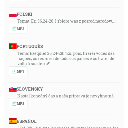
POLSKI
Temat: Ez. 36,24-28: I zbiore was z posrod narodow...!
MP3
PORTUGUÊS
Tema: Ezequiel 36,24-28: “Eu, pois, tirarei vocês das
nações, os reunirei de todos os países e os trarei de
volta à sua terra!”
MP3
SLOVENSKY
Nastal konečný čas a naša príprava je nevyhnutná
MP3
ESPAÑOL