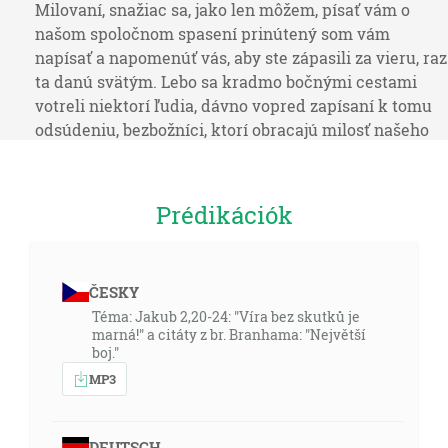
Milovaní, snažiac sa, jako len môžem, písať vám o
našom spoločnom spasení prinútený som vám
napísať a napomenúť vás, aby ste zápasili za vieru, raz
ta danú svätým. Lebo sa kradmo bočnými cestami
votreli niektorí ľudia, dávno vopred zapísaní k tomu
odsúdeniu, bezbožníci, ktorí obracajú milosť našeho
Boha na nestudatosť a jediného samovládcu Boha a
nášho Pána Ježiša Krista zapierajú. A chcem vám
pripomenúť, ktorí raz viete to všetko, že Pán
Prédikációk
zachrániac ľud z Egyptskej zeme po druhé tých, ktorí
neuverili, zatratil a anjelov, ktorí nezachovali svojho
kniežatstva, ale opustili svoj vlastný príbytok,
ČESKY
zachoval strážených pod mrákavou vo večných
Téma: Jakub 2,20-24: "Víra bez skutků je
putách k súdu veľkého dňa. [Ju 1:3-6]
marná!" a citáty z br. Branhama: "Největší
boj."
... ale prijmete moc Svätého Ducha, ktorý prijde na
MP3
vás, a budete mi svedkami i v Jeruzaleme i po celom
Judsku i v Samárii a tak až do poslednej končiny
zeme. [Sk 1:8]
DEUTSCH