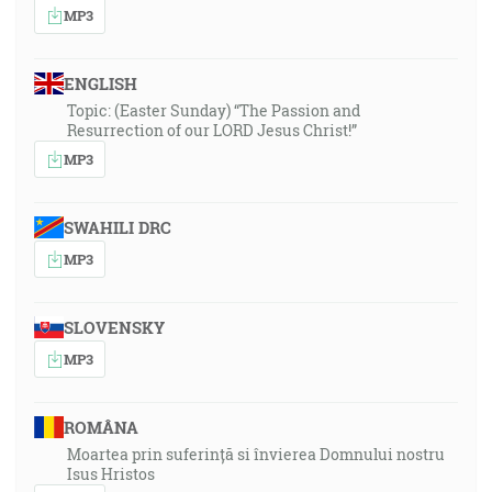
MP3
ENGLISH
Topic: (Easter Sunday) “The Passion and
Resurrection of our LORD Jesus Christ!”
MP3
SWAHILI DRC
MP3
SLOVENSKY
MP3
ROMÂNA
Moartea prin suferință si învierea Domnului nostru
Isus Hristos