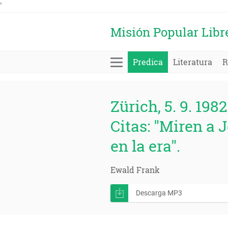
'
Misión Popular Libr
Predica
Literatura
R
Zürich, 5. 9. 1982
Citas: "Miren a 
en la era".
Ewald Frank
Descarga MP3