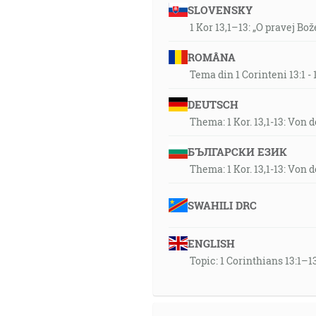
SLOVENSKY
1 Kor 13,1–13: „O pravej Bož
ROMÂNA
Tema din 1 Corinteni 13:1 
DEUTSCH
Thema: 1 Kor. 13,1-13: Von 
БЪЛГАРСКИ ЕЗИК
Thema: 1 Kor. 13,1-13: Von 
SWAHILI DRC
ENGLISH
Topic: 1 Corinthians 13:1–13