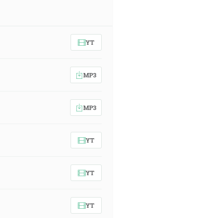
YT
MP3
MP3
YT
YT
YT