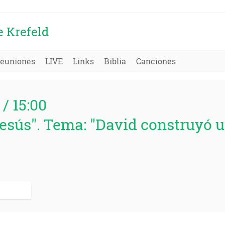
e Krefeld
euniones
LIVE
Links
Biblia
Canciones
 / 15:00
Jesús". Tema: "David construyó u