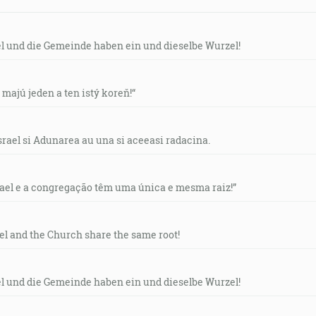
el und die Gemeinde haben ein und dieselbe Wurzel!
v majú jeden a ten istý koreň!“
srael si Adunarea au una si aceeasi radacina.
rael e a congregação têm uma única e mesma raiz!”
ael and the Church share the same root!
el und die Gemeinde haben ein und dieselbe Wurzel!