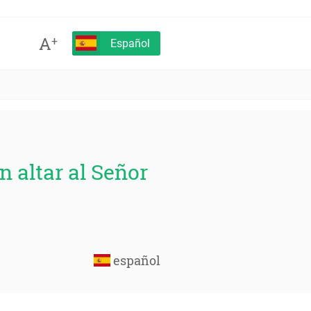
A
+
Español
n altar al Señor
español