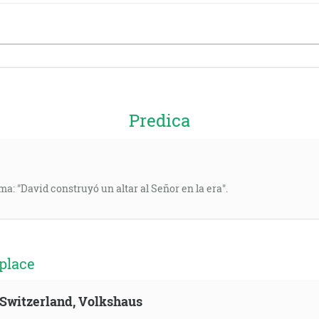
Predica
ma: "David construyó un altar al Señor en la era".
place
, Switzerland, Volkshaus