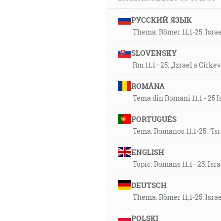
РУССКИЙ ЯЗЫК
Thema: Römer 11,1-25: Isra
SLOVENSKY
Rm 11,1–25: „Izrael a Cirke
ROMÂNA
Tema din Romani 11:1 - 25 I
PORTUGUÊS
Tema: Romanos 11,1-25: “Is
ENGLISH
Topic: Romans 11:1–25: Isr
DEUTSCH
Thema: Römer 11,1-25: Isra
POLSKI