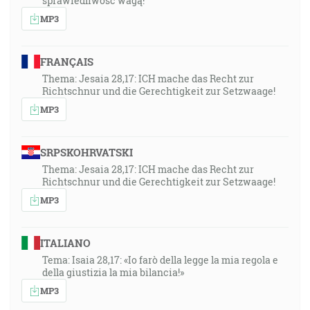
sprawiedliwość wagą!
MP3
45:59
A bude tam hradská a cesta, ktorá sa bude volať
svätou cestou; neprejde po nej nečistý, ale bude pre
FRANÇAIS
nich pre samých, takže idúc tou cestou ani hlúpi
Thema: Jesaia 28,17: ICH mache das Recht zur
nezablúdia. [Iz 35:8]
Richtschnur und die Gerechtigkeit zur Setzwaage!
MP3
47:00
A Ježiš mu povedal: Ja som cesta i pravda i život …
SRPSKOHRVATSKI
47:41
Thema: Jesaia 28,17: ICH mache das Recht zur
Richtschnur und die Gerechtigkeit zur Setzwaage!
Moje ovce čujú môj hlas, a ja ich znám, a nasledujú ma
MP3
… [Jn 10:27]
48:44
ITALIANO
Vedzte, že on, Hospodin, je Bôh, on nás učinil, a jeho
Tema: Isaia 28,17: «Io farò della legge la mia regola e
sme, jeho ľud a ovčie stádo jeho pastvy. [Ž 100:3]
della giustizia la mia bilancia!»
MP3
49:33