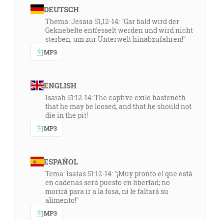
DEUTSCH
Lebo jako v Adamovi všetci zomierajú, zrovna tak i v
Kristovi všetci budú oživení. [1Kor 15:22]
Thema: Jesaia 51,12-14: "Gar bald wird der
Geknebelte entfesselt werden und wird nicht
sterben, um zur Unterwelt hinabzufahren!"
04:23
MP3
A potom sa stane, že vylejem svojho Ducha na každé
telo … [Jl 2:28]
ENGLISH
04:28
Isaiah 51:12-14: The captive exile hasteneth
A dám vám nové srdce a nového ducha dám do vášho
that he may be loosed, and that he should not
die in the pit!
vnútra a odstránim to kamenné srdce z vášho tela a
dám vám srdce z mäsa. [Ez 36:26]
MP3
04:43
ESPAÑOL
Takto hovorí Hospodin: Postojte na cestách a vidzte a
Tema: Isaías 51:12-14: "¡Muy pronto el que está
pýtajte sa po chodníkoch veku, ktorá je tá dobrá
en cadenas será puesto en libertad; no
cesta, a iďte po nej a tak najdite pokoj svojej duši! [Jr
morirá para ir a la fosa, ni le faltará su
6:16]
alimento!"
MP3