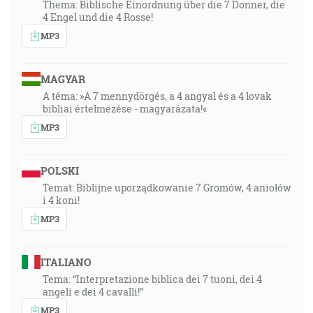
Thema: Biblische Einordnung über die 7 Donner, die
4 Engel und die 4 Rosse!
MP3
MAGYAR
A téma: »A 7 mennydörgés, a 4 angyal és a 4 lovak
bibliai értelmezése - magyarázata!«
MP3
POLSKI
Temat: Biblijne uporządkowanie 7 Gromów, 4 aniołów
i 4 koni!
MP3
ITALIANO
Tema: “Interpretazione biblica dei 7 tuoni, dei 4
angeli e dei 4 cavalli!”
MP3