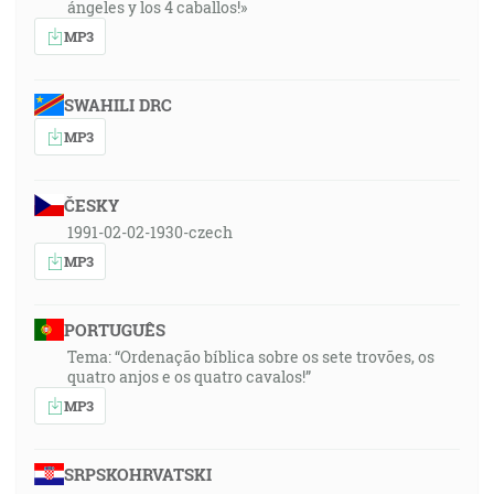
ángeles y los 4 caballos!»
MP3
SWAHILI DRC
MP3
ČESKY
1991-02-02-1930-czech
MP3
PORTUGUÊS
Tema: “Ordenação bíblica sobre os sete trovões, os
quatro anjos e os quatro cavalos!”
MP3
SRPSKOHRVATSKI