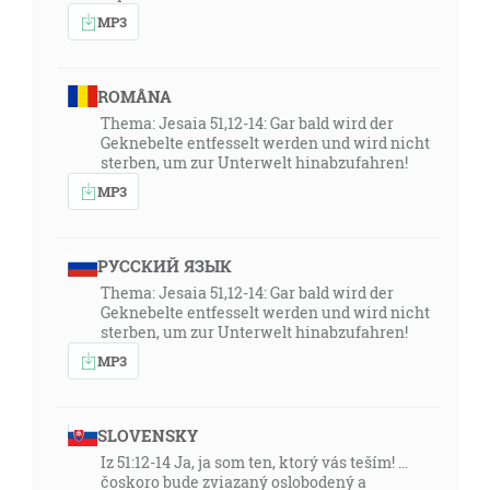
MP3
18:05
… a s každým zvodom neprávosti medzi tými, ktorí
ROMÂNA
hynú, pretože nepriali lásky pravdy, aby boli spasení;
Thema: Jesaia 51,12-14: Gar bald wird der
a preto im Bôh pošle mocné pôsobenie bludu, aby
Geknebelte entfesselt werden und wird nicht
uverili lži … [2Te 2:10-11]
sterben, um zur Unterwelt hinabzufahren!
MP3
19:29
Užasnite nebesia nad tým, zhrozte sa, zdúpnejte
veľmi! hovorí Hospodin. Lebo môj ľud spáchal dvoje
РУССКИЙ ЯЗЫК
zlo: Opustil mňa, prameň živej vody, aby si vyrúbali
Thema: Jesaia 51,12-14: Gar bald wird der
cisterny, deravé cisterny dopukané, ktoré nedržia
Geknebelte entfesselt werden und wird nicht
sterben, um zur Unterwelt hinabzufahren!
vody! [Jr 2:12-13]
MP3
21:12
Potom v posledný, v ten veliký deň sviatku stál Ježiš a
SLOVENSKY
volal: Ak niekto žízní, nech prijde ku mne a pije! [Jn
Iz 51:12-14 Ja, ja som ten, ktorý vás teším! …
7:37]
čoskoro bude zviazaný oslobodený a