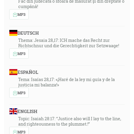
Fac din judecată o sfoară de măsurat și din dreptate o
cumpănă!
MP3
DEUTSCH
Thema: Jesaia 28,17: ICH mache das Recht zur
Richtschnur und die Gerechtigkeit zur Setzwaage!
MP3
ESPAÑOL
Tema: Isaías 28,17: «¡Haré de la ley mi guía y de la
justicia mi balanza!»
MP3
ENGLISH
Topic: Isaiah 28:17: “Justice also will I lay to the line,
and righteousness to the plummet.!”
MP3