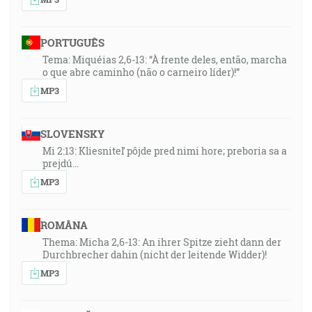
PORTUGUÊS
Tema: Miquéias 2,6-13: “À frente deles, então, marcha
o que abre caminho (não o carneiro líder)!”
MP3
SLOVENSKY
Mi 2:13: Kliesniteľ pôjde pred nimi hore; preboria sa a
prejdú…
MP3
ROMÂNA
Thema: Micha 2,6-13: An ihrer Spitze zieht dann der
Durchbrecher dahin (nicht der leitende Widder)!
MP3