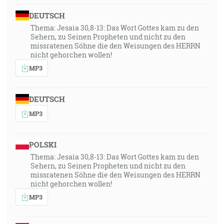
51:12-13]
DEUTSCH
36:53
Thema: Jesaia 30,8-13: Das Wort Gottes kam zu den
Sehern, zu Seinen Propheten und nicht zu den
A Ježiš pristúpiac hovoril s nimi a povedal: Daná mi je
missratenen Söhne die den Weisungen des HERRN
každá moc na nebi aj na zemi. [Mt 28:18]
nicht gehorchen wollen!
MP3
36:56
Buďte zmužilí a silní, nebojte sa a nedeste sa pred
nimi, lebo Hospodin, tvoj Bôh, ide s tebou; neopustí ťa
DEUTSCH
ani ťa nezanechá. [5M 31:6]
MP3
37:05
POLSKI
A hľa, ja som s vami po všetky dni až do skonania
Thema: Jesaia 30,8-13: Das Wort Gottes kam zu den
sveta. Ameň. [Mt 28:20]
Sehern, zu Seinen Propheten und nicht zu den
missratenen Söhne die den Weisungen des HERRN
38:06
nicht gehorchen wollen!
Ja, ja som ten, ktorý vás teším! Ktože si ty, že sa bojíš
MP3
mizerného človeka, ktorý zomrie, a syna človeka,
ktorý bude ta daný, aby bol ako tráva? A zabúdaš na