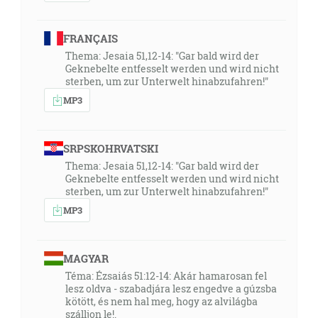
06:00
Tvoje slovo je sviecou mojej nohe a svetlom môjmu
chodníku. [Ž 119:105]
FRANÇAIS
Thema: Jesaia 51,12-14: "Gar bald wird der
Geknebelte entfesselt werden und wird nicht
09:04
sterben, um zur Unterwelt hinabzufahren!"
Nebo a zem pominú, ale moje slová nikdy nepominú.
MP3
[Mt 24:35]
11:25
SRPSKOHRVATSKI
Toto ti píšem v nádeji, že naskore prijdem k tebe; ale
Thema: Jesaia 51,12-14: "Gar bald wird der
keby som meškal, aby si vedel, ako sa treba správať v
Geknebelte entfesselt werden und wird nicht
dome Božom, ktorým je cirkev živého Boha, stĺp to a
sterben, um zur Unterwelt hinabzufahren!"
pevná postať pravdy. [1Tm 3:14-15]
MP3
13:17
A skríkol silne, veľkým hlasom a hovoril: Padol, padol
MAGYAR
veľký Babylon a stal sa bývaniskom démonov a
Téma: Ézsaiás 51:12-14: Akár hamarosan fel
lesz oldva - szabadjára lesz engedve a gúzsba
žalárom každého ducha nečistého a žalárom každého
kötött, és nem hal meg, hogy az alvilágba
vtáka nečistého a nenávideného … [Zj 18:2]
szálljon le!.