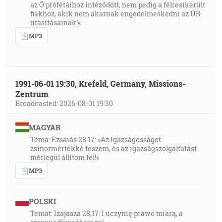
az Ő prófétáihoz intéződött, nem pedig a félresikerült
ozdobe svätosti, z lona rannej zory; tebe rosa tvoja
fiakhoz, akik nem akarnak engedelmeskedni az ÚR
mlaď. [Ž 110:3]
utasításainak!«
MP3
41:27
Hlas plesania a spasenia je v stánoch spravedlivých.
Pravica Hospodinova dokazuje silu. [Ž 118:15]
1991-06-01 19:30, Krefeld, Germany, Missions-
43:44
Zentrum
Broadcasted: 2026-08-01 19:30
Ježiš Kristus ten istý včera i dnes i naveky. [Žd 13:8]
MAGYAR
44:24
Téma: Ézsaiás 28:17: »Az Igazságosságot
A stalo sa, keď vyšli kňazi zo svätyne, že oblak naplnil
zsinormértékké teszem, és az igazságszolgáltatást
dom Hospodinov, takže nemohli kňazi obstáť a slúžiť
mérlegül állítom fel!«
pre oblak, lebo sláva Hospodinova naplnila dom
MP3
Hospodinov. [1Kr 8:10-11]
45:35
POLSKI
Majú oči, ale nevidia; majú uši, ale nečujú. [Jr 5:21]
Temat: Izajasza 28,17: I uczynię prawo miarą, a