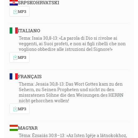
SRPSKOHRVATSKI
Hospodina, ktorý ťa učinil, ktorý roztiahol nebesia a
založil zem, a vždycky sa strachuješ, každý deň,
MP3
prchlivosti toho, ktorý sužuje, hneď ako sa pripráva
hubiť? Ale kdeže je prchlivosť toho, ktorý sužuje? [Iz
ITALIANO
51:12-13]
Tema: Isaia 30,8-13: «La parola di Dio si rivolse ai
veggenti, ai Suoi profeti, e non ai figli ribelli che non
38:28
vogliono obbedire alle istruzioni del Signore!»
Takto hovorí tvoj Pán, Hospodin, a tvoj Bôh, ktorý sa
MP3
pravotí za svoj ľud: Hľa beriem z tvojej ruky pohár
závratu, kalich, pohár svojej prchlivosti; nebudeš ho
FRANÇAIS
viacej piť. [Iz 51:22]
Thema: Jesaia 30,8-13: Das Wort Gottes kam zu den
Sehern, zu Seinen Propheten und nicht zu den
38:58
missratenen Söhne die den Weisungen des HERRN
Zohnutý zajatý bude rýchle rozpútaný a nezomrie súc
nicht gehorchen wollen!
hodený do jamy ani nebude mať nedostatku svojho
MP3
chleba. [Iz 51:14]
MAGYAR
41:01
Téma: Ézsaiás 30:8–13: »Az Isten Igéje a látnokokhoz,
Tvoj ľud samá ochota v deň tvojej vojennej moci, v