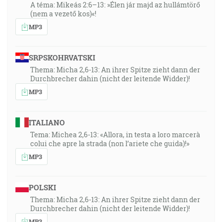
A téma: Mikeás 2:6–13: »Élen jár majd az hullámtörő
(nem a vezető kos)«!
MP3
SRPSKOHRVATSKI
Thema: Micha 2,6-13: An ihrer Spitze zieht dann der
Durchbrecher dahin (nicht der leitende Widder)!
MP3
ITALIANO
Tema: Michea 2,6-13: «Allora, in testa a loro marcerà
colui che apre la strada (non l’ariete che guida)!»
MP3
POLSKI
Thema: Micha 2,6-13: An ihrer Spitze zieht dann der
Durchbrecher dahin (nicht der leitende Widder)!
MP3