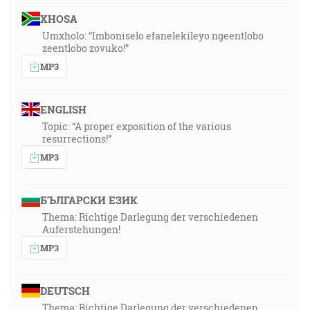
XHOSA
Umxholo: “Imboniselo efanelekileyo ngeentlobo
zeentlobo zovuko!”
MP3
ENGLISH
Topic: “A proper exposition of the various
resurrections!”
MP3
БЪЛГАРСКИ ЕЗИК
Thema: Richtige Darlegung der verschiedenen
Auferstehungen!
MP3
DEUTSCH
Thema: Richtige Darlegung der verschiedenen