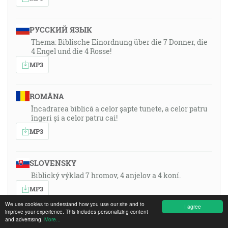
РУССКИЙ ЯЗЫК
Thema: Biblische Einordnung über die 7 Donner, die
4 Engel und die 4 Rosse!
MP3
ROMÂNA
Încadrarea biblică a celor șapte tunete, a celor patru
îngeri și a celor patru cai!
MP3
SLOVENSKY
Biblický výklad 7 hromov, 4 anjelov a 4 koní.
MP3
We use cookies to understand how you use our site and to
I agree
improve your experience. This includes personalizing content
and advertising.
More...