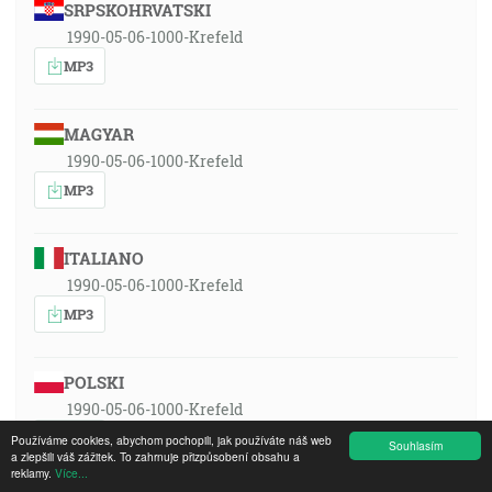
SRPSKOHRVATSKI
1990-05-06-1000-Krefeld
MP3
MAGYAR
1990-05-06-1000-Krefeld
MP3
ITALIANO
1990-05-06-1000-Krefeld
MP3
POLSKI
1990-05-06-1000-Krefeld
MP3
Používáme cookies, abychom pochopili, jak používáte náš web
Souhlasím
a zlepšili váš zážitek. To zahrnuje přizpůsobení obsahu a
reklamy.
Více...