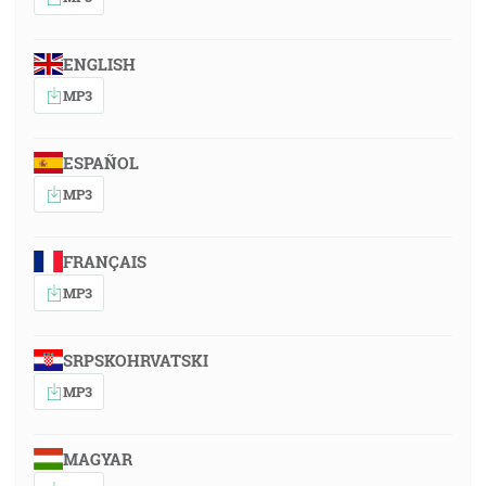
ENGLISH
MP3
ESPAÑOL
MP3
FRANÇAIS
MP3
SRPSKOHRVATSKI
MP3
MAGYAR