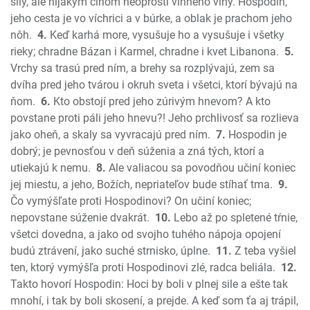
Nehemiáš
sily, ale nijakým činom neoprostí vinného viny. Hospodin,
Ester
jeho cesta je vo víchrici a v búrke, a oblak je prachom jeho
nôh.
4.
Keď karhá more, vysušuje ho a vysušuje i všetky
Jób
rieky; chradne Bázan i Karmel, chradne i kvet Libanona.
5.
Žalmy
Vrchy sa trasú pred ním, a brehy sa rozplývajú, zem sa
Príslovia
dvíha pred jeho tvárou i okruh sveta i všetci, ktorí bývajú na
Kazateľ
ňom.
6.
Kto obstojí pred jeho zúrivým hnevom? A kto
Pieseň piesní
povstane proti páli jeho hnevu?! Jeho prchlivosť sa rozlieva
Izaiáš
jako oheň, a skaly sa vyvracajú pred ním.
7.
Hospodin je
Jeremiáš
dobrý; je pevnosťou v deň súženia a zná tých, ktorí a
Plač Jeremiášov
utiekajú k nemu.
8.
Ale valiacou sa povodňou učiní koniec
jej miestu, a jeho, Božích, nepriateľov bude stíhať tma.
9.
Ezechiel
Čo vymýšľate proti Hospodinovi? On učiní koniec;
Daniel
nepovstane súženie dvakrát.
10.
Lebo až po spletené tŕnie,
Ozeáš
všetci dovedna, a jako od svojho tuhého nápoja opojení
Joel
budú ztrávení, jako suché strnisko, úplne.
11.
Z teba vyšiel
Amos
ten, ktorý vymýšľa proti Hospodinovi zlé, radca beliála.
12.
Obadiáš
Takto hovorí Hospodin: Hoci by boli v plnej sile a ešte tak
Jonáš
mnohí, i tak by boli skosení, a prejde. A keď som ťa aj trápil,