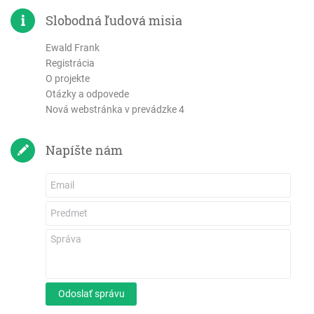
Efezským
Slobodná ľudová misia
Filipským
Ewald Frank
Kolosenským
Registrácia
1. Tesalonickým
O projekte
2. Tesalonickým
Otázky a odpovede
1. Timoteovi
Nová webstránka v prevádzke 4
2. Timoteovi
Títovi
Napíšte nám
Filemonovi
List Židom
List Jakuba
1. Petra
2. Petra
1 Jána
2 Jána
Odoslať správu
3 Jána