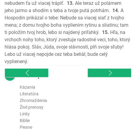
Micheáš
nebudem ťa už viacej trápiť.
13.
Ale teraz už polámem
jeho jarmo a shodím s teba a tvoje putá potrhám.
14.
A
Nahum
Hospodin prikázal o tebe: Nebude sa viacej siať z tvojho
Abakuk
mena; z domu tvojho boha vyplienim rytinu a sliatinu; tam
Sofoniáš
ti položím tvoj hrob, lebo si najdený priľahký.
15.
Hľa, na
Aggeus
vrchoch nohy toho, ktorý zvestuje radostné veci, toho, ktorý
Zachariáš
hlása pokoj. Sláv, Júda, svoje slávnosti, plň svoje sľuby!
Malachiáš
Lebo už viacej nepojde cez teba beliál; bude celý
Nový zákon
vyplienený.
Ev. Matúša
sitemap
Ev. Marka
Ev. Lukáša
Kázania
Ev. Jána
Literatúra
Zhromaždenia
Skutky apoštolov
Živé prenosy
List Rimanom
Linky
1. List Korintským
Biblie
2. List Korintským
Piesne
Galatským