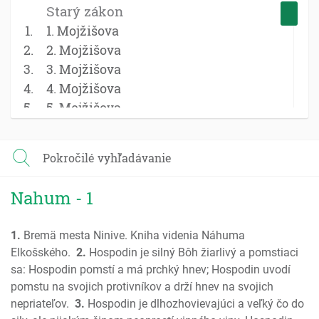
Starý zákon
1. Mojžišova
2. Mojžišova
3. Mojžišova
4. Mojžišova
5. Mojžišova
Jozue
Sudcovia
Pokročilé vyhľadávanie
Rút
1 Samuel
Nahum - 1
2 Samuel
1 Kniha kráľov
1.
Bremä mesta Ninive. Kniha videnia Náhuma
2 Kniha kráľov
Elkošského.
2.
Hospodin je silný Bôh žiarlivý a pomstiaci
1 Kroník; Paralipomenon
sa: Hospodin pomstí a má prchký hnev; Hospodin uvodí
2 Kroník; Paralipomenon
pomstu na svojich protivníkov a drží hnev na svojich
Ezdráš
nepriateľov.
3.
Hospodin je dlhozhovievajúci a veľký čo do