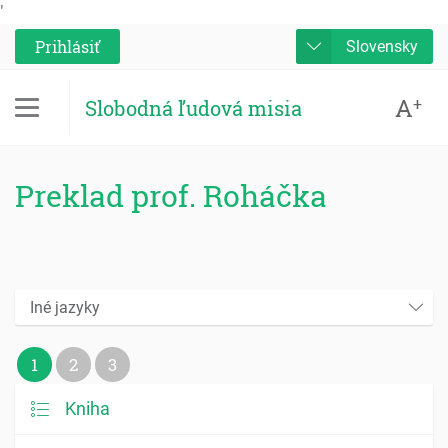
'
Prihlásiť
Slovensky
A
+
Slobodná ľudová misia
Preklad prof. Roháčka
Iné jazyky
1
2
3
Kniha