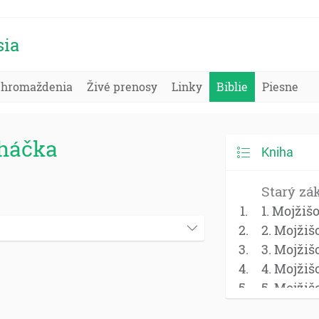
sia
Zhromaždenia
Živé prenosy
Linky
Biblie
Piesne
oháčka
Kniha
Starý zá
1. Mojžiš
2. Mojžiš
3. Mojžiš
4. Mojžiš
5. Mojžiš
Jozue