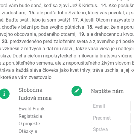
orá vám bude daná, keď sa zjaví Ježiš Kristus.
14.
Ako poslušn
Jeremiáš
i žiadostiam,
15.
ale podľa toho Svätého, ktorý vás povolal, aj 
Plač Jer
é: Buďte svätí, lebo ja som svätý!
17.
A jestli Otcom nazývate t
Ezechiel
k, choďte v bázni po čas svojho pútnictva
18.
vediac, že nie poru
Daniel
 svojho obcovania, podaného otcami,
19.
ale drahocennou krvo
Ozeáš
20.
predzvedeného pred založením sveta a zjaveného pri posle
Joel
o vzkriesil z mŕtvych a dal mu slávu, takže vaša viera je i nádej
Amos
skrze Ducha cieľom nepokryteckého milovania bratstva vrúcne m
Obadiáš
e z porušiteľného semena, ale z neporušiteľného živým slovom
ráva a každá sláva človeka jako kvet trávy; tráva uschla, a jej k
Jonáš
, ktoré sa vám zvestovalo.
Micheáš
Nahum
Slobodná
Napíšte nám
Abakuk
ľudová misia
Sofoniáš
Ewald Frank
Aggeus
Registrácia
Zachariá
O projekte
Malachiá
Otázky a