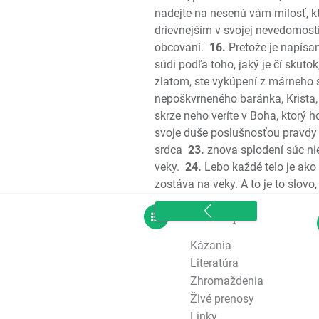
nadejte na nesenú vám milosť, kt
drievnejším v svojej nevedomost
obcovaní.
16.
Pretože je napísan
súdi podľa toho, jaký je čí skuto
zlatom, ste vykúpení z márneho
nepoškvrneného baránka, Krista,
skrze neho veríte v Boha, ktorý h
svoje duše poslušnosťou pravdy 
srdca
23.
znova splodení súc ni
veky.
24.
Lebo každé telo je ako t
zostáva na veky. A to je to slovo
sitemap
Kázania
Literatúra
Zhromaždenia
Živé prenosy
Linky