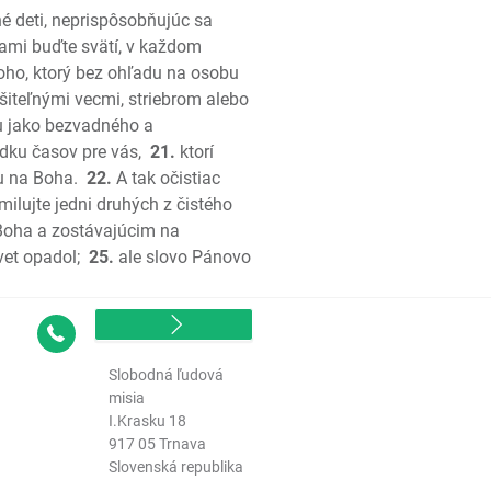
é deti, neprispôsobňujúc sa
sami buďte svätí, v každom
emiášov
oho, ktorý bez ohľadu na osobu
šiteľnými vecmi, striebrom alebo
u jako bezvadného a
dku časov pre vás,
21.
ktorí
ou na Boha.
22.
A tak očistiac
ilujte jedni druhých z čistého
 Boha a zostávajúcim na
vet opadol;
25.
ale slovo Pánovo
Kontakt
Slobodná ľudová
misia
I.Krasku 18
š
917 05 Trnava
š
Slovenská republika