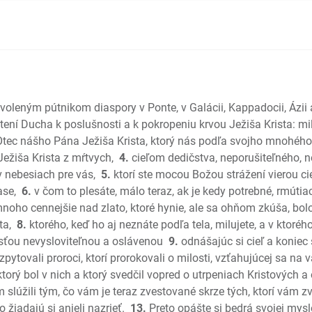
Sudcovia
Rút
1 Samuel
2 Samuel
1 Kniha k
2 Kniha 
yvoleným pútnikom diaspory v Ponte, v Galácii, Kappadocii, Ázii a
1 Kroník
ení Ducha k poslušnosti a k pokropeniu krvou Ježiša Krista: mi
2 Kroník
ec nášho Pána Ježiša Krista, ktorý nás podľa svojho mnohého 
Ezdráš
Ježiša Krista z mŕtvych,
4.
cieľom dedičstva, neporušiteľného, 
 nebesiach pre vás,
5.
ktorí ste mocou Božou strážení vierou ci
Nehemiá
ase,
6.
v čom to plesáte, málo teraz, ak je kedy potrebné, rmútia
Ester
mnoho cennejšie nad zlato, ktoré hynie, ale sa ohňom zkúša, bo
Jób
ta,
8.
ktorého, keď ho aj neznáte podľa tela, milujete, a v ktorého
Žalmy
osťou nevysloviteľnou a oslávenou
9.
odnášajúc si cieľ a koniec s
Príslovia
pytovali proroci, ktorí prorokovali o milosti, vzťahujúcej sa na v
Kazateľ
torý bol v nich a ktorý svedčil vopred o utrpeniach Kristových a
Pieseň pi
m slúžili tým, čo vám je teraz zvestované skrze tých, ktorí vám 
Izaiáš
žiadajú si anjeli nazrieť.
13.
Preto opášte si bedrá svojej mysl