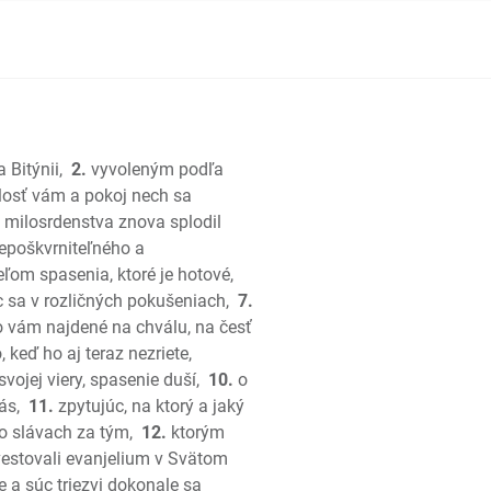
ráľov
kráľov
 Bitýnii,
2.
vyvoleným podľa
; Paralipomenon
losť vám a pokoj nech sa
; Paralipomenon
milosrdenstva znova splodil
nepoškvrniteľného a
eľom spasenia, ktoré je hotové,
š
c sa v rozličných pokušeniach,
7.
lo vám najdené na chválu, na česť
, keď ho aj teraz nezriete,
vojej viery, spasenie duší,
10.
o
ás,
11.
zpytujúc, na ktorý a jaký
 o slávach za tým,
12.
ktorým
esní
zvestovali evanjelium v Svätom
e a súc triezvi dokonale sa