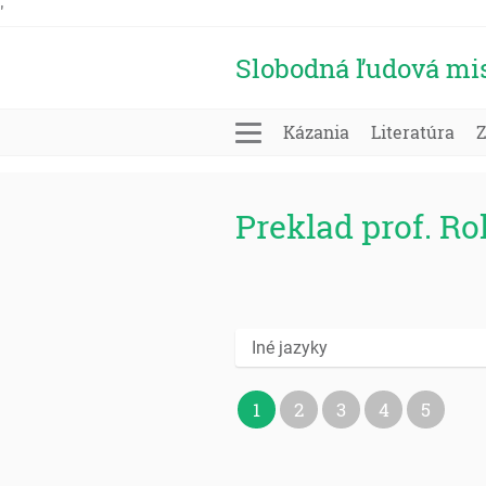
'
Slobodná ľudová mi
Kázania
Literatúra
Preklad prof. R
Iné jazyky
1
2
3
4
5