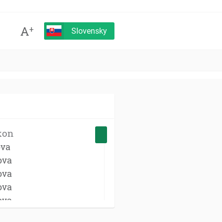
A
+
Slovensky
kon
ova
ova
ova
ova
ova