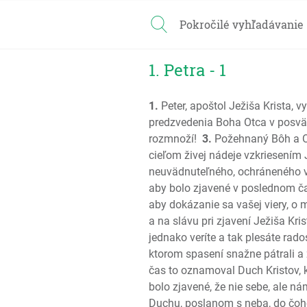
Pokročilé vyhľadávanie
1. Petra - 1
1.
Peter, apoštol Ježiša Krista, v
predzvedenia Boha Otca v posvät
rozmnoží!
3.
Požehnaný Bôh a Ot
cieľom živej nádeje vzkriesením 
neuvädnuteľného, ochráneného v
aby bolo zjavené v poslednom č
aby dokázanie sa vašej viery, o 
a na slávu pri zjavení Ježiša Kris
jednako veríte a tak plesáte rad
ktorom spasení snažne pátrali a z
čas to oznamoval Duch Kristov, k
bolo zjavené, že nie sebe, ale ná
Duchu, poslanom s neba, do čoho 