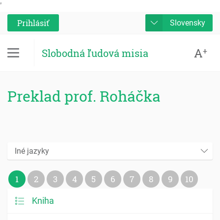
'
Prihlásiť
Slovensky
A
+
Slobodná ľudová misia
Preklad prof. Roháčka
Iné jazyky
1
2
3
4
5
6
7
8
9
10
Kniha