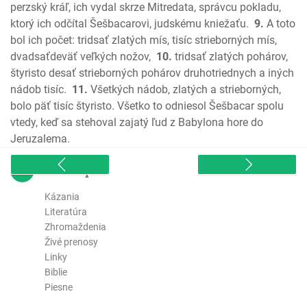
Micheáš
perzský kráľ, ich vydal skrze Mitredata, správcu pokladu,
ktorý ich odčítal Šešbacarovi, judskému kniežaťu.
9.
A toto
Nahum
bol ich počet: tridsať zlatých mís, tisíc strieborných mís,
Abakuk
dvadsaťdeväť veľkých nožov,
10.
tridsať zlatých pohárov,
Sofoniáš
štyristo desať strieborných pohárov druhotriednych a iných
Aggeus
nádob tisíc.
11.
Všetkých nádob, zlatých a strieborných,
Zachariáš
bolo päť tisíc štyristo. Všetko to odniesol Šešbacar spolu
Malachiáš
vtedy, keď sa stehoval zajatý ľud z Babylona hore do
Nový zákon
Jeruzalema.
Ev. Matúša
sitemap
Ev. Marka
Ev. Lukáša
Kázania
Ev. Jána
Literatúra
Zhromaždenia
Skutky apoštolov
Živé prenosy
List Rimanom
Linky
1. List Korintským
Biblie
2. List Korintským
Piesne
Galatským