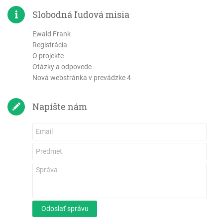
Efezským
Slobodná ľudová misia
Filipským
Ewald Frank
Kolosenským
Registrácia
1. Tesalonickým
O projekte
2. Tesalonickým
Otázky a odpovede
1. Timoteovi
Nová webstránka v prevádzke 4
2. Timoteovi
Títovi
Napíšte nám
Filemonovi
List Židom
List Jakuba
1. Petra
2. Petra
1 Jána
2 Jána
Odoslať správu
3 Jána