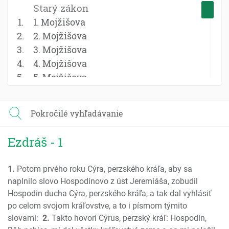
Starý zákon
1. Mojžišova
2. Mojžišova
3. Mojžišova
4. Mojžišova
5. Mojžišova
Jozue
Sudcovia
Pokročilé vyhľadávanie
Rút
1 Samuel
Ezdráš - 1
2 Samuel
1 Kniha kráľov
1.
Potom prvého roku Cýra, perzského kráľa, aby sa
2 Kniha kráľov
naplnilo slovo Hospodinovo z úst Jeremiáša, zobudil
1 Kroník; Paralipomenon
Hospodin ducha Cýra, perzského kráľa, a tak dal vyhlásiť
2 Kroník; Paralipomenon
po celom svojom kráľovstve, a to i písmom týmito
Ezdráš
slovami:
2.
Takto hovorí Cýrus, perzský kráľ: Hospodin,