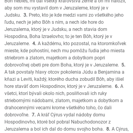
Nehemiáš
Bôh nebies, mi dal všetky kráľovstvá zeme a on mi naložil,
Ester
aby som mu vystavil dom v Jeruzaleme, ktorý je v
Judsku.
3.
Preto, kto je kde medzi vami zo všetkého jeho
Jób
ľudu, nech je jeho Bôh s ním, a nech ide hore do
Žalmy
Jeruzalema, ktorý je v Judsku, a nech stavia dom
Príslovia
Hospodina, Boha Izraelovho; to je ten Bôh, ktorý je v
Kazateľ
Jeruzaleme.
4.
A každému, kto pozostal, na ktoromkoľvek
Pieseň piesní
mieste, kde pohostíni, nech mu pomôžu ľudia jeho miesta
Izaiáš
striebrom a zlatom, majetkom a dobytkom popri
Jeremiáš
dobrovoľnej obeti pre dom Boha, ktorý je v Jeruzaleme.
5.
Plač Jeremiášov
A tak povstaly hlavy otcov pokolenia Júdu a Benjamina a
kňazi a Leviti, každý, ktorého ducha zobudil Bôh, aby išiel
Ezechiel
hore staväť dom Hospodinov, ktorý je v Jeruzaleme.
6.
A
Daniel
všetci, ktorí bývali okolo nich, posilňovali ich ruky
Ozeáš
striebornými nádobami, zlatom, majetkom a dobytkom a
Joel
drahocennými vecami krome všetkého toho, čo dali
Amos
dobrovoľne.
7.
A kráľ Cýrus vydal nádoby domu
Obadiáš
Hospodinovho, ktoré bol pobral Nabuchodonozor z
Jonáš
Jeruzalema a bol ich dal do domu svojho boha.
8.
A Cýrus,