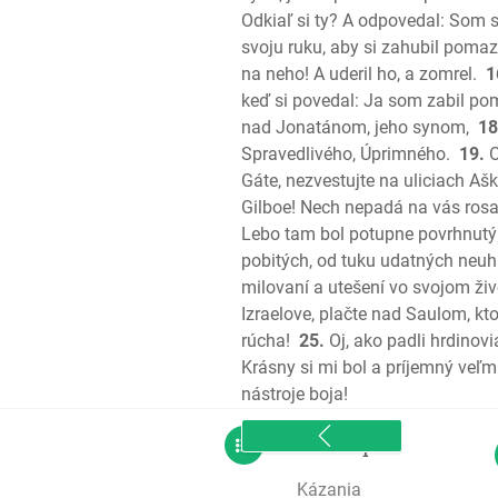
Odkiaľ si ty? A odpovedal: Som
svoju ruku, aby si zahubil pom
na neho! A uderil ho, a zomrel.
1
keď si povedal: Ja som zabil 
nad Jonatánom, jeho synom,
18
Spravedlivého, Úprimného.
19.
O
Gáte, nezvestujte na uliciach Aš
Gilboe! Nech nepadá na vás rosa,
Lebo tam bol potupne povrhnutý š
pobitých, od tuku udatných neuhl
milovaní a utešení vo svojom živote
Izraelove, plačte nad Saulom, kt
rúcha!
25.
Oj, ako padli hrdinovi
Krásny si mi bol a príjemný veľmi
nástroje boja!
sitemap
Kázania