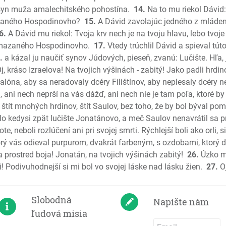
 syn muža amalechitského pohostína.
14.
Na to mu riekol Dávid: 
Jeremiáš
azaného Hospodinovho?
15.
A Dávid zavolajúc jedného z mláden
Plač Jer
6.
A Dávid mu riekol: Tvoja krv nech je na tvoju hlavu, lebo tvoje 
Ezechiel
pomazaného Hospodinovho.
17.
Vtedy trúchlil Dávid a spieval tú
Daniel
.
a kázal ju naučiť synov Júdových, pieseň, zvanú: Lučište. Hľa,
Ozeáš
j, kráso Izraelova! Na tvojich výšinách - zabitý! Jako padli hrdin
Joel
kalóna, aby sa neradovaly dcéry Filištínov, aby neplesaly dcéry 
Amos
 ani nech neprší na vás dážď, ani nech nie je tam poľa, ktoré by
Obadiáš
tít mnohých hrdinov, štít Saulov, bez toho, že by bol býval po
o kedysi zpät lučište Jonatánovo, a meč Saulov nenavrátil sa p
Jonáš
, neboli rozlúčení ani pri svojej smrti. Rýchlejší boli ako orli, sil
Micheáš
orý vás odieval purpurom, dvakrát farbeným, s ozdobami, ktorý 
Nahum
a prostred boja! Jonatán, na tvojich výšinách zabitý!
26.
Úzko mi
Abakuk
! Podivuhodnejší si mi bol vo svojej láske nad lásku žien.
27.
Oj
Sofoniáš
Aggeus
Slobodná
Zachariá
Napíšte nám
ľudová misia
Malachiá