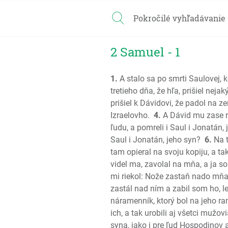
Pokročilé vyhľadávanie
2 Samuel - 1
1.
A stalo sa po smrti Saulovej, 
tretieho dňa, že hľa, prišiel nej
prišiel k Dávidovi, že padol na z
Izraelovho.
4.
A Dávid mu zase ri
ľudu, a pomreli i Saul i Jonatán, 
Saul i Jonatán, jeho syn?
6.
Na t
tam opieral na svoju kopiju, a ta
videl ma, zavolal na mňa, a ja 
mi riekol: Nože zastaň nado mňa 
zastál nad ním a zabil som ho, l
náramenník, ktorý bol na jeho r
ich, a tak urobili aj všetci mužovi
syna, jako i pre ľud Hospodinov 