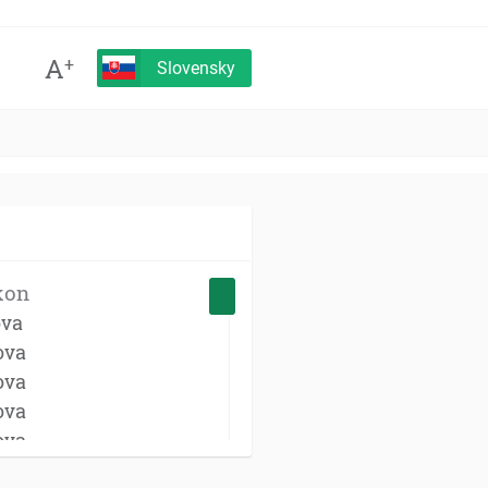
A
+
Slovensky
kon
ova
ova
ova
ova
ova