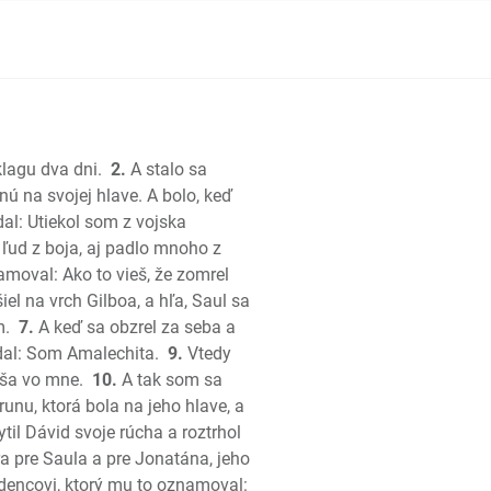
ráľov
kráľov
klagu dva dni.
2.
A stalo sa
; Paralipomenon
nú na svojej hlave. A bolo, keď
; Paralipomenon
al: Utiekol som z vojska
 ľud z boja, aj padlo mnoho z
amoval: Ako to vieš, že zomrel
š
l na vrch Gilboa, a hľa, Saul sa
m.
7.
A keď sa obzrel za seba a
edal: Som Amalechita.
9.
Vtedy
uša vo mne.
10.
A tak som sa
unu, ktorá bola na jeho hlave, a
til Dávid svoje rúcha a roztrhol
esní
era pre Saula a pre Jonatána, jeho
dencovi, ktorý mu to oznamoval: