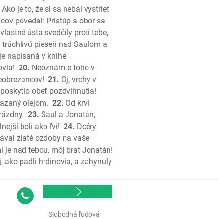
Ako je to, že si sa nebál vystrieť
cov povedal: Pristúp a obor sa
emiášov
vlastné ústa svedčily proti tebe,
to trúchlivú pieseň nad Saulom a
 je napísaná v knihe
ovia!
20.
Neoznámte toho v
neobrezancov!
21.
Oj, vrchy v
 poskytlo obeť pozdvihnutia!
mazaný olejom.
22.
Od krvi
rázdny.
23.
Saul a Jonatán,
nejší boli ako ľvi!
24.
Dcéry
dával zlaté ozdoby na vaše
 je nad tebou, môj brat Jonatán!
, ako padli hrdinovia, a zahynuly
š
Kontakt
š
Slobodná ľudová