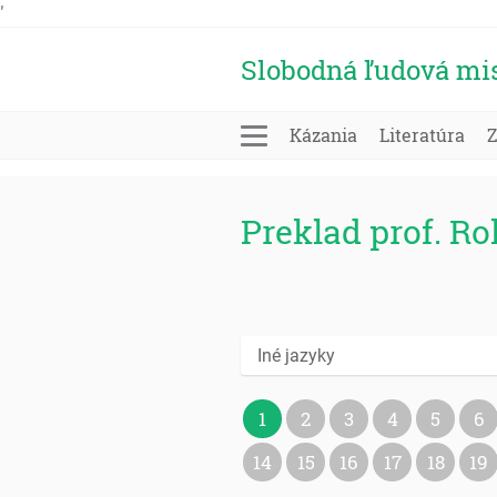
'
Slobodná ľudová mi
Kázania
Literatúra
Preklad prof. R
Iné jazyky
1
2
3
4
5
6
14
15
16
17
18
19