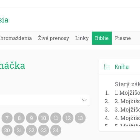
sia
Zhromaždenia
Živé prenosy
Linky
Biblie
Piesne
oháčka
Kniha
Starý zá
1. Mojžiš
2. Mojžiš
3. Mojžiš
4. Mojžiš
7
8
9
10
11
12
13
5. Mojžiš
20
21
22
23
24
Jozue