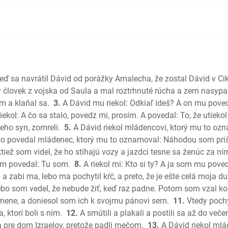
Sudcovia
Rút
1 Samuel
2 Samuel
1 Kniha k
2 Kniha 
keď sa navrátil Dávid od porážky Amalecha, že zostal Dávid v Ci
1 Kroník
aký človek z vojska od Saula a mal roztrhnuté rúcha a zem nasypa
2 Kroník
em a klaňal sa.
3.
A Dávid mu riekol: Odkiaľ ideš? A on mu poved
Ezdráš
ekol: A čo sa stalo, povedz mi, prosím. A povedal: To, že utiekol
jeho syn, zomreli.
5.
A Dávid riekol mládencovi, ktorý mu to ozn
Nehemiá
o povedal mládenec, ktorý mu to oznamoval: Náhodou som prišie
Ester
ktiež som videl, že ho stíhajú vozy a jazdci tesne sa ženúc za ní
Jób
som povedal: Tu som.
8.
A riekol mi: Kto si ty? A ja som mu pov
Žalmy
a zabi ma, lebo ma pochytil kŕč, a preto, že je ešte celá moja d
Príslovia
ebo som vedel, že nebude žiť, keď raz padne. Potom som vzal kor
Kazateľ
amene, a doniesol som ich k svojmu pánovi sem.
11.
Vtedy pochy
Pieseň pi
a, ktorí boli s ním.
12.
A smútili a plakali a postili sa až do več
Izaiáš
a pre dom Izraelov, pretože padli mečom.
13.
A Dávid riekol mlá