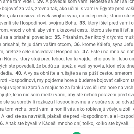
Nový zá
h sme tam videli.
29.
A povedal som vám: Nedeste sa ani sa ich
 bojovať za vás, zrovna tak, ako učinil s vami v Egypte pred vaš
Ev. Matú
Bôh, ako nosieva človek svojho syna, na celej ceste, ktorou ste išli
Ev. Mark
neverili ste Hospodinovi, svojmu Bohu,
33.
ktorý išiel pred vami 
Ev. Luká
rom, vnoci v ohni, aby vám ukazoval cestu, ktorou ste mali ísť, 
Ev. Jána
l sa a prisahal povediac:
35.
Prisahám, že niktorý z týchto mužov
Skutky a
m prisahal, že ju dám vašim otcom,
36.
krome Kálefa, syna Jefun
List Rim
nom, pretože cele nasledoval Hospodina.
37.
Ešte i na mňa sa nah
1. List K
 Núnov, ktorý stojí pred tebou, ten ta vojde; jeho posilni, lebo on
2. List K
rých ste povedali, že budú za lúpež, a vaši synovia, ktorí ešte dne
zdedia.
40.
A vy sa obráťte a rušajte sa na púšť cestou smerom
Galatsk
 proti Hospodinovi, my pojdeme hore a budeme bojovať celkom t
Efezský
voju vojennú zbraň a majúc to za ľahkú vec išli ste hore na vrch
Filipský
ujte, lebo nie som medzi vami, aby ste neboli porazení pred svo
Kolosen
e ste sa sprotivili rozkazu Hospodinovmu a v spúre ste sa odvážili
1. Tesal
a tom vrchu, proti vám, a honili vás, ako robievajú včely, a zbili 
2. Tesal
A keď ste sa navrátili, plakali ste pred Hospodinom, ale Hospod
1. Timote
6.
A tak ste bývali v Kádeši mnoho dní, toľko, koľko ste bývali.
2. Timote