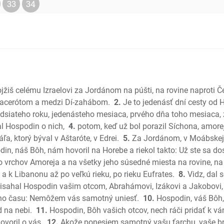
33
34
Sudcovia
Rút
1 Samuel
2 Samuel
1 Kniha k
2 Kniha 
1 Kroník
Mojžiš celému Izraelovi za Jordánom na púšti, na rovine naprot
2 Kroník
acerótom a medzi Dí-zahábom.
2.
Je to jedenásť dní cesty od 
Ezdráš
ridsiateho roku, jedenásteho mesiaca, prvého dňa toho mesiaca,
Nehemiá
l Hospodin o nich,
4.
potom, keď už bol porazil Síchona, amorej
, ktorý býval v Aštaróte, v Edrei.
5.
Za Jordánom, v Moábskej 
Ester
in, náš Bôh, nám hovoril na Horebe a riekol takto: Už ste sa do
Jób
do vrchov Amoreja a na všetky jeho súsedné miesta na rovine, na 
Žalmy
 k Libanonu až po veľkú rieku, po rieku Eufrates.
8.
Vidz, dal 
Príslovia
prisahal Hospodin vašim otcom, Abrahámovi, Izákovi a Jakobovi,
Kazateľ
o času: Nemôžem vás samotný uniesť.
10.
Hospodin, váš Bôh, 
Pieseň pi
 na nebi.
11.
Hospodin, Bôh vašich otcov, nech ráči pridať k vám
Izaiáš
ovoril o vás.
12.
Akože ponesiem samotný vašu ťarchu, vaše b