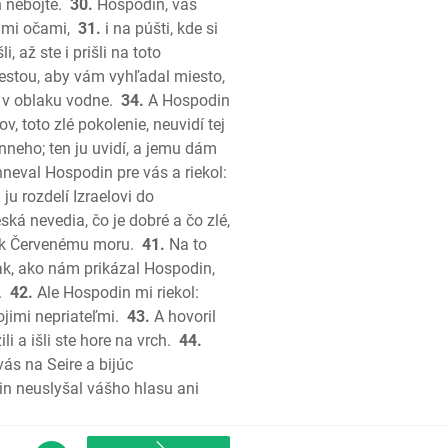
kon
 nebojte.
30.
Hospodin, váš
imi očami,
31.
i na púšti, kde si
ša
, až ste i prišli na toto
a
cestou, aby vám vyhľadal miesto,
ša
a v oblaku vodne.
34.
A Hospodin
, toto zlé pokolenie, neuvidí tej
poštolov
neho; ten ju uvidí, a jemu dám
anom
neval Hospodin pre vás a riekol:
orintským
 ju rozdelí Izraelovi do
orintským
ská nevedia, čo je dobré a čo zlé,
 k Červenému moru.
41.
Na to
ým
ak, ako nám prikázal Hospodin,
m
.
42.
Ale Hospodin mi riekol:
m
jimi nepriateľmi.
43.
A hovoril
ským
 a išli ste hore na vrch.
44.
onickým
vás na Seire a bijúc
onickým
in neuslyšal vášho hlasu ani
ovi
ovi