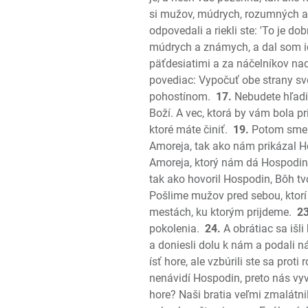
si mužov, múdrych, rozumných a 
odpovedali a riekli ste: 'To je dob
múdrych a známych, a dal som ic
päťdesiatimi a za náčelníkov nad
povediac: Vypočuť obe strany sv
pohostínom.
17.
Nebudete hľadie
Boží. A vec, ktorá by vám bola pr
ktoré máte činiť.
19.
Potom sme sa
Amoreja, tak ako nám prikázal H
Amoreja, ktorý nám dá Hospodin
tak ako hovoril Hospodin, Bôh tvo
Pošlime mužov pred sebou, ktorí
mestách, ku ktorým prijdeme.
23
pokolenia.
24.
A obrátiac sa išli
a doniesli dolu k nám a podali 
ísť hore, ale vzbúrili ste sa pro
nenávidí Hospodin, preto nás vyv
hore? Naši bratia veľmi zmalátni