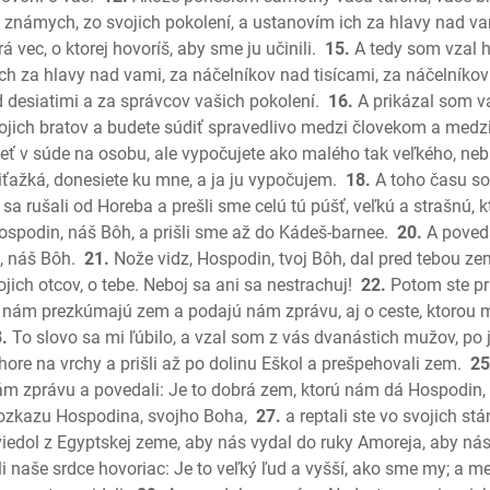
Jeremiáš
známych, zo svojich pokolení, a ustanovím ich za hlavy nad va
rá vec, o ktorej hovoríš, aby sme ju učinili.
15.
A tedy som vzal h
Plač Jer
h za hlavy nad vami, za náčelníkov nad tisícami, za náčelníkov
Ezechiel
 desiatimi a za správcov vašich pokolení.
16.
A prikázal som 
Daniel
ojich bratov a budete súdiť spravedlivo medzi človekom a medz
Ozeáš
ť v súde na osobu, ale vypočujete ako malého tak veľkého, nebu
Joel
iťažká, donesiete ku mne, a ja ju vypočujem.
18.
A toho času so
Amos
 rušali od Horeba a prešli sme celú tú púšť, veľkú a strašnú, kto
Obadiáš
ospodin, náš Bôh, a prišli sme až do Kádeš-barnee.
20.
A poveda
Jonáš
, náš Bôh.
21.
Nože vidz, Hospodin, tvoj Bôh, dal pred tebou zem
jich otcov, o tebe. Neboj sa ani sa nestrachuj!
22.
Potom ste pri
Micheáš
 nám prezkúmajú zem a podajú nám zprávu, aj o ceste, ktorou má
Nahum
.
To slovo sa mi ľúbilo, a vzal som z vás dvanástich mužov, p
Abakuk
 hore na vrchy a prišli až po dolinu Eškol a prešpehovali zem.
25
Sofoniáš
nám zprávu a povedali: Je to dobrá zem, ktorú nám dá Hospodin,
Aggeus
ti rozkazu Hospodina, svojho Boha,
27.
a reptali ste vo svojich stá
Zachariá
iedol z Egyptskej zeme, aby nás vydal do ruky Amoreja, aby nás
Malachiá
li naše srdce hovoriac: Je to veľký ľud a vyšší, ako sme my; a m