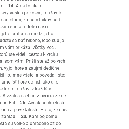
mi.
14.
A na to ste mi
lavy vašich pokolení, mužov to
emiášov
 nad stami, za náčelníkov nad
vašim sudcom toho času
i jeho bratom a medzi jeho
dete sa báť nikoho, lebo súd je
m vám prikázal všetky veci,
rú ste videli, cestou k vrchu
l som vám: Prišli ste až po vrch
, vyjdi hore a zaujmi dedične,
šli ku mne všetci a povedali ste:
me ísť hore do nej, ako aj o
o jednom mužovi z každého
.
A vzali so sebou z ovocia zeme
 náš Bôh.
26.
Avšak nechceli ste
noch a povedali ste: Preto, že nás
š
 zahladil.
28.
Kam pojdeme
š
está sú veľké a ohradené až do