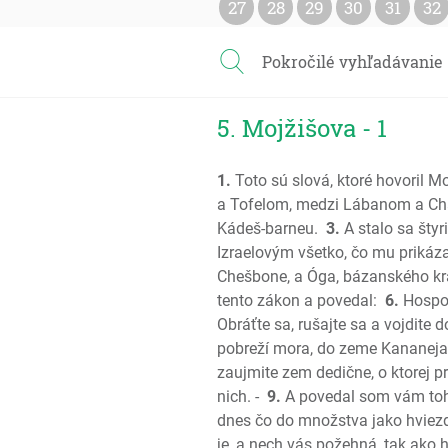
27
28
29
30
31
32
Pokročilé vyhľadávanie
5. Mojžišova - 1
1.
Toto sú slová, ktoré hovoril 
a Tofelom, medzi Lábanom a Ch
Kádeš-barneu.
3.
A stalo sa šty
Izraelovým všetko, čo mu prikáza
Chešbone, a Óga, bázanského kráľa
tento zákon a povedal:
6.
Hospod
Obráťte sa, rušajte sa a vojdite 
pobreží mora, do zeme Kananeja a
zaujmite zem dedične, o ktorej 
nich. -
9.
A povedal som vám toh
dnes čo do množstva jako hviezd
je, a nech vás požehná, tak ako h