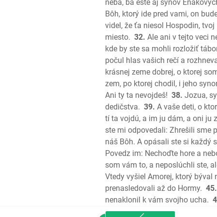
neba, ba ešte aj synov Enákovýc
Bôh, ktorý ide pred vami, on bude
videl, že ťa niesol Hospodin, tvoj 
miesto.
32.
Ale ani v tejto veci 
kde by ste sa mohli rozložiť tábo
počul hlas vašich rečí a rozhneva
krásnej zeme dobrej, o ktorej so
zem, po ktorej chodil, i jeho sy
Ani ty ta nevojdeš!
38.
Jozua, syn
dedičstva.
39.
A vaše deti, o kto
tí ta vojdú, a im ju dám, a oni ju 
ste mi odpovedali: Zhrešili sme
náš Bôh. A opásali ste si každý s
Povedz im: Nechoďte hore a neboj
som vám to, a neposlúchli ste, al
Vtedy vyšiel Amorej, ktorý býval n
prenasledovali až do Hormy.
45.
nenaklonil k vám svojho ucha.
4