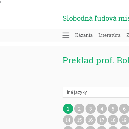
'
Slobodná ľudová mi
Kázania
Literatúra
Preklad prof. R
Iné jazyky
1
2
3
4
5
6
14
15
16
17
18
19