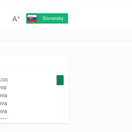
A
+
Slovensky
kon
ova
ova
ova
ova
ova