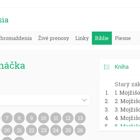
sia
Zhromaždenia
Živé prenosy
Linky
Biblie
Piesne
oháčka
Kniha
Starý zá
1. Mojžiš
2. Mojžiš
3. Mojžiš
4. Mojžiš
7
8
9
10
11
12
13
5. Mojžiš
20
21
22
23
24
25
26
Jozue