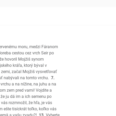
ráľov
kráľov
; Paralipomenon
i Červenému moru, medzi Fáranom
; Paralipomenon
Horeba cestou cez vrch Seir po
 že hovoril Mojžiš synom
š
ského kráľa, ktorý býval v
zemi, začal Mojžiš vysvetľovať
sť nabývali na tomto vrchu.
7.
vrchu a na nížine, na juhu a na
som zem pred vami! Vojdite a
 že ju dá im a ich semenu po
vás rozmnožil, že hľa, je vás
esní
 ešte tisíckrát toľko, koľko vás
remä a vašu zvadu?!
13.
Vyberte