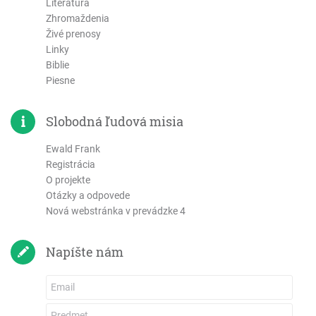
Literatúra
3 Jána
Zhromaždenia
List Júdov
Živé prenosy
Zjavenie Jána
Linky
Biblie
Piesne
Slobodná ľudová misia
Ewald Frank
Registrácia
O projekte
Otázky a odpovede
Nová webstránka v prevádzke 4
Napíšte nám