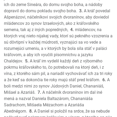
Ezdráš
ich do zeme Sineára, do domu svojho boha, a nádoby
Nehemiáš
dopravil do domu pokladu svojho boha.
3.
A kráľ povedal
Ester
Ašpenázovi, náčelníkovi svojich dvoranínov, aby doviedol
mládencov zo synov Izraelových, ako z kráľovského
Jób
semena, tak aj z iných popredných,
4.
mládencov, na
Žalmy
ktorých vraj nieto nijakej vady, ktorí sú pekného vzozrenia a
Príslovia
sú dôvtipní v každej múdrosti, vyznajúci sa vo vede a
Kazateľ
rozumejúci umeniu, a v ktorých by bola sila stáť v paláci
Pieseň piesní
kráľovom, a aby ich vyučili písomníctvu a jazyku
Izaiáš
Chaldejov.
5.
A kráľ im vydelil každý deň z výborného
Jeremiáš
pokrmu kráľovského to, čo potrebovali na ktorý deň, i z
Plač Jeremiášov
vína, z ktorého sám pil, a nariadil vychovávať ich za tri roky
a že keď sa dokončia tie roky majú stáť pred kráľom.
6.
A
Ezechiel
boli medzi nimi zo synov Júdových Daniel, Chananiáš,
Daniel
Mišael a Azariáš.
7.
A náčelník dvoranínov im dal iné
Ozeáš
mená a nazval Daniela Baltazárom, Chananiáša
Joel
Sadrachom, Mišaela Mézachom a Azariáša
Amos
Abednégom.
8.
A Daniel si položil na srdce, že sa nebude
Obadiáš