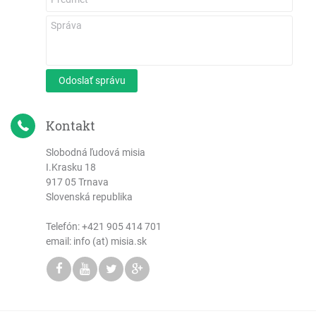
Odoslať správu
Kontakt
Slobodná ľudová misia
I.Krasku 18
917 05 Trnava
Slovenská republika
Telefón:
+421 905 414 701
email: info (at) misia.sk