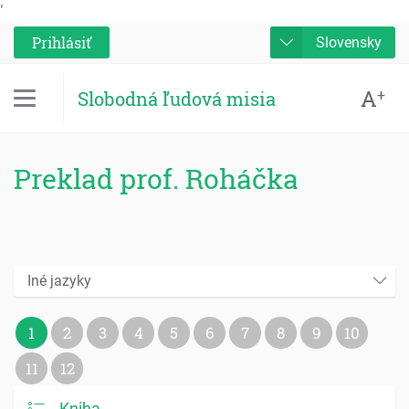
'
Prihlásiť
Slovensky
A
+
Slobodná ľudová misia
Preklad prof. Roháčka
Iné jazyky
1
2
3
4
5
6
7
8
9
10
11
12
Kniha