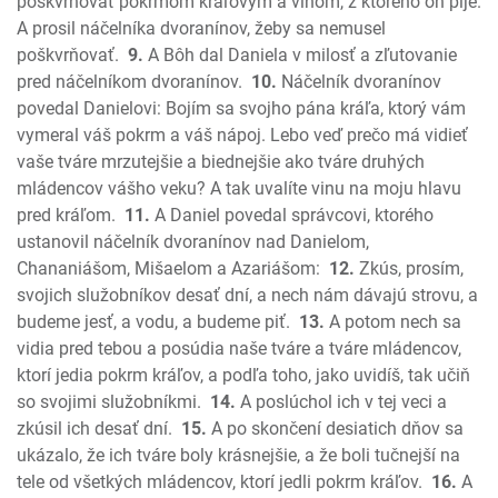
poškvrňovať pokrmom kráľovým a vínom, z ktorého on pije.
Jonáš
A prosil náčelníka dvoranínov, žeby sa nemusel
Micheáš
poškvrňovať.
9.
A Bôh dal Daniela v milosť a zľutovanie
pred náčelníkom dvoranínov.
10.
Náčelník dvoranínov
Nahum
povedal Danielovi: Bojím sa svojho pána kráľa, ktorý vám
Abakuk
vymeral váš pokrm a váš nápoj. Lebo veď prečo má vidieť
Sofoniáš
vaše tváre mrzutejšie a biednejšie ako tváre druhých
Aggeus
mládencov vášho veku? A tak uvalíte vinu na moju hlavu
Zachariáš
pred kráľom.
11.
A Daniel povedal správcovi, ktorého
Malachiáš
ustanovil náčelník dvoranínov nad Danielom,
Nový zákon
Chananiášom, Mišaelom a Azariášom:
12.
Zkús, prosím,
Ev. Matúša
svojich služobníkov desať dní, a nech nám dávajú strovu, a
budeme jesť, a vodu, a budeme piť.
13.
A potom nech sa
Ev. Marka
vidia pred tebou a posúdia naše tváre a tváre mládencov,
Ev. Lukáša
ktorí jedia pokrm kráľov, a podľa toho, jako uvidíš, tak učiň
Ev. Jána
so svojimi služobníkmi.
14.
A poslúchol ich v tej veci a
Skutky apoštolov
zkúsil ich desať dní.
15.
A po skončení desiatich dňov sa
List Rimanom
ukázalo, že ich tváre boly krásnejšie, a že boli tučnejší na
1. List Korintským
tele od všetkých mládencov, ktorí jedli pokrm kráľov.
16.
A