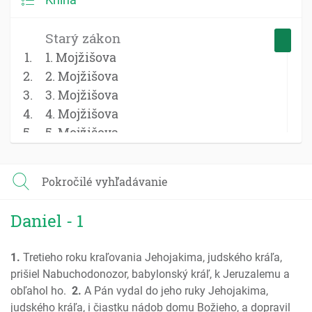
Starý zákon
1. Mojžišova
2. Mojžišova
3. Mojžišova
4. Mojžišova
5. Mojžišova
Jozue
Sudcovia
Pokročilé vyhľadávanie
Rút
1 Samuel
Daniel - 1
2 Samuel
1 Kniha kráľov
1.
Tretieho roku kraľovania Jehojakima, judského kráľa,
2 Kniha kráľov
prišiel Nabuchodonozor, babylonský kráľ, k Jeruzalemu a
1 Kroník; Paralipomenon
obľahol ho.
2.
A Pán vydal do jeho ruky Jehojakima,
2 Kroník; Paralipomenon
judského kráľa, i čiastku nádob domu Božieho, a dopravil