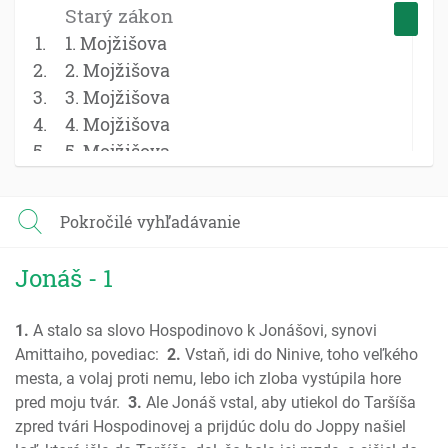
Starý zákon
1. Mojžišova
2. Mojžišova
3. Mojžišova
4. Mojžišova
5. Mojžišova
Jozue
Sudcovia
Pokročilé vyhľadávanie
Rút
1 Samuel
Jonáš - 1
2 Samuel
1 Kniha kráľov
1.
A stalo sa slovo Hospodinovo k Jonášovi, synovi
2 Kniha kráľov
Amittaiho, povediac:
2.
Vstaň, idi do Ninive, toho veľkého
1 Kroník; Paralipomenon
mesta, a volaj proti nemu, lebo ich zloba vystúpila hore
2 Kroník; Paralipomenon
pred moju tvár.
3.
Ale Jonáš vstal, aby utiekol do Taršíša
Ezdráš
zpred tvári Hospodinovej a prijdúc dolu do Joppy našiel