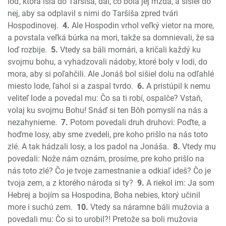
Nehemiáš
loď, ktorá išla do Taršíša, dal, čo bola jej mzda, a sišiel do
Ester
nej, aby sa odplavil s nimi do Taršíša zpred tvári
Hospodinovej.
4.
Ale Hospodin vrhol veľký vietor na more,
Jób
a povstala veľká búrka na mori, takže sa domnievali, že sa
Žalmy
loď rozbije.
5.
Vtedy sa báli mornári, a kričali každý ku
Príslovia
svojmu bohu, a vyhadzovali nádoby, ktoré boly v lodi, do
Kazateľ
mora, aby si poľahčili. Ale Jonáš bol sišiel dolu na odľahlé
Pieseň piesní
miesto lode, ľahol si a zaspal tvrdo.
6.
A pristúpil k nemu
Izaiáš
veliteľ lode a povedal mu: Čo sa ti robí, ospalče? Vstaň,
Jeremiáš
volaj ku svojmu Bohu! Snáď si ten Bôh pomyslí na nás a
Plač Jeremiášov
nezahynieme.
7.
Potom povedali druh druhovi: Poďte, a
hoďme losy, aby sme zvedeli, pre koho prišlo na nás toto
Ezechiel
zlé. A tak hádzali losy, a los padol na Jonáša.
8.
Vtedy mu
Daniel
povedali: Nože nám oznám, prosíme, pre koho prišlo na
Ozeáš
nás toto zlé? Čo je tvoje zamestnanie a odkiaľ ideš? Čo je
Joel
tvoja zem, a z ktorého národa si ty?
9.
A riekol im: Ja som
Amos
Hebrej a bojím sa Hospodina, Boha nebies, ktorý učinil
Obadiáš
more i suchú zem.
10.
Vtedy sa náramne báli mužovia a
Jonáš
povedali mu: Čo si to urobil?! Pretože sa boli mužovia