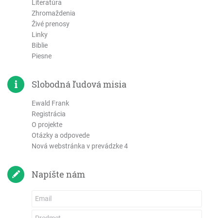
Literatúra
Efezským
Zhromaždenia
Filipským
Živé prenosy
Linky
Kolosenským
Biblie
1. Tesalonickým
Piesne
2. Tesalonickým
1. Timoteovi
Slobodná ľudová misia
2. Timoteovi
Títovi
Ewald Frank
Registrácia
Filemonovi
O projekte
List Židom
Otázky a odpovede
List Jakuba
Nová webstránka v prevádzke 4
1. Petra
2. Petra
Napíšte nám
1 Jána
2 Jána
3 Jána