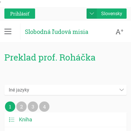
'
Prihlásiť
Slovensky
A
+
Slobodná ľudová misia
Preklad prof. Roháčka
Iné jazyky
1
2
3
4
Kniha