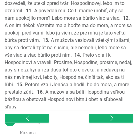
Micheáš
dozvedeli, že uteká zpred tvári Hospodinovej, lebo im to
oznámil.
11.
A povedali mu: Čo ti máme urobiť, aby sa
Nahum
nám upokojilo more? Lebo more sa búrilo viac a viac.
12.
Abakuk
A on im riekol: Vezmite ma a hoďte ma do mora, a more sa
Sofoniáš
upokojí pred vami; lebo ja viem; že pre mňa je táto veľká
Aggeus
búrka proti vám.
13.
A mužovia veslovali všetkými silami,
Zachariáš
aby sa dostali zpät na sušinu, ale nemohli, lebo more sa
Malachiáš
vše viac a viac búrilo proti nim.
14.
Preto volali k
Nový zákon
Hospodinovi a vraveli: Prosíme, Hospodine, prosíme, nedaj,
Ev. Matúša
aby sme zahynuli za dušu tohoto človeka, a nedávaj na
nás nevinnej krvi, lebo ty, Hospodine, činíš tak, ako sa ti
Ev. Marka
ľúbi.
15.
Potom vzali Jonáša a hodili ho do mora, a more
Ev. Lukáša
prestalo zúriť.
16.
A mužovia sa báli Hospodina veľkou
Ev. Jána
bázňou a obetovali Hospodinovi bitnú obeť a sľubovali
Skutky apoštolov
sľuby.
List Rimanom
1. List Korintským
sitemap
2. List Korintským
Kázania
Galatským