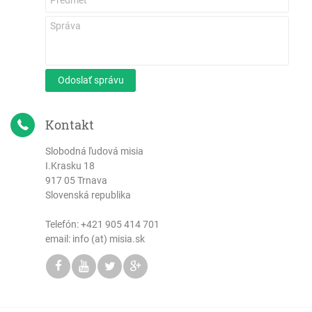
List Júdov
Zjavenie Jána
Odoslať správu
Kontakt
Slobodná ľudová misia
I.Krasku 18
917 05 Trnava
Slovenská republika
Telefón:
+421 905 414 701
email: info (at) misia.sk