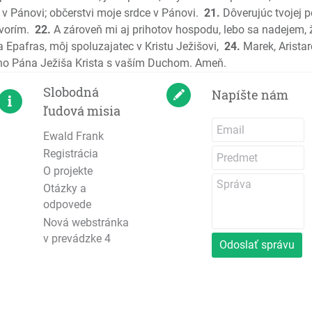
 v Pánovi; občerstvi moje srdce v Pánovi.
21.
Dôverujúc tvojej p
Jeremiáš
ovorím.
22.
A zároveň mi aj prihotov hospodu, lebo sa nadejem,
Plač Jer
 Epafras, môj spoluzajatec v Kristu Ježišovi,
24.
Marek, Arista
Ezechiel
ho Pána Ježiša Krista s vaším Duchom. Ameň.
Daniel
Ozeáš
Slobodná
Napíšte nám
Joel
ľudová misia
Amos
Ewald Frank
Obadiáš
Registrácia
Jonáš
O projekte
Micheáš
Otázky a
Nahum
odpovede
Abakuk
Nová webstránka
v prevádzke 4
Sofoniáš
Odoslať správu
Aggeus
Zachariá
Malachiá