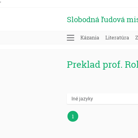
'
Slobodná ľudová mi
Kázania
Literatúra
Preklad prof. R
Iné jazyky
1