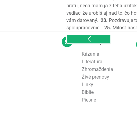
bratu, nech mám ja z teba užitok
vediac, že urobíš aj nad to, čo h
vám darovaný.
23.
Pozdravuje ta
spolupracovníci.
25.
Milosť náš
sitemap
Kázania
Literatúra
Zhromaždenia
Živé prenosy
Linky
Biblie
Piesne