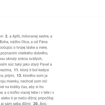
ráľov
kráľov
vi
2.
a Apfii, milovanej sestre, a
; Paralipomenon
Boha, nášho Otca, a od Pána
; Paralipomenon
očujúc o tvojej láske a viere,
é poznaním všetkého dobrého,
ou okrialy srdcia svätých,
š
osím súc taký jako starý Pavel a
Onezima,
11.
ktorý ti bol kedysi
e, prijmi,
13.
ktorého som ja
voju mienku, nechcel som nič
el na krátky čas, aby si ho
 a o koľko viacej tebe i v tele i v
esní
l alebo ti je niečo dlžný, pripočítaj
i aj sám seba dlžný.
20.
Áno,