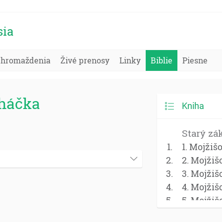
sia
Zhromaždenia
Živé prenosy
Linky
Biblie
Piesne
oháčka
Kniha
Starý zá
1. Mojžiš
2. Mojžiš
3. Mojžiš
4. Mojžiš
5. Mojžiš
Jozue