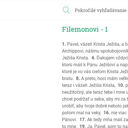
Pokročilé vyhľadávanie
Filemonovi - 1
1.
Pavel, väzeň Krista Ježiša, a
Archippovi, nášmu spolubojovníko
Ježiša Krista.
4.
Ďakujem vždyck
ktorú máš k Pánu Ježišovi a nap
ktoré je vo vás cieľom Krista Jež
bratu.
8.
A preto, hoci mám veľkú 
teraz i väzeň Ježiša Krista,
10.
p
neužitočný, ale teraz tebe i mne 
chcel podržať u seba, aby mi za t
urobiť, aby tvoje dobré nebolo ja
potom mal na veky,
16.
nie viac 
Pánovi.
17.
Ak tedy mňa máš za 
to mne.
19.
Ja, Pavel, som to na