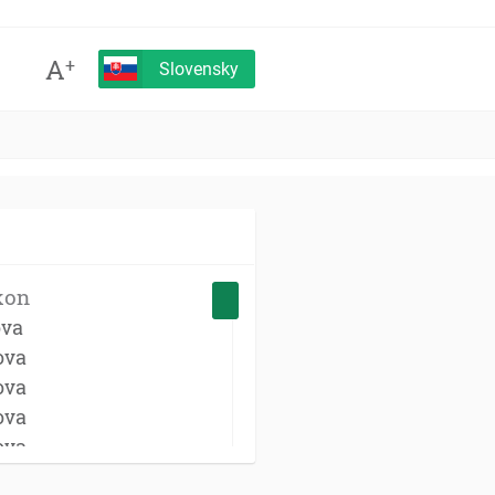
A
+
Slovensky
kon
ova
ova
ova
ova
ova