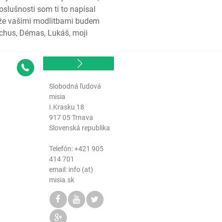
oslušnosti som ti to napísal
 že vašimi modlitbami budem
emiášov
rchus, Démas, Lukáš, moji
Kontakt
Slobodná ľudová
misia
I.Krasku 18
917 05 Trnava
Slovenská republika
Telefón:
+421 905
414 701
email: info (at)
misia.sk
š
š