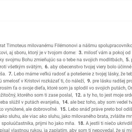
Sudcovia
Rút
1 Samuel
2 Samuel
1 Kniha k
2 Kniha 
 brat Timoteus milovanému Filémonovi a nášmu spolupracovníko
1 Kroník
vi, aj sboru, ktorý je v tvojom dome:
3.
milosť vám a pokoj od 
2 Kroník
y svojmu Bohu zmieňujúc sa o tebe na svojich modlitbách,
5.
p
Ezdráš
roti všetkým svätým,
6.
aby obecenstvo tvojej viery bolo účinn
iša.
7.
Lebo máme veľkú radosť a potešenie z tvojej lásky, že teb
Nehemiá
smelosť v Kristovi rozkázať ti, čo náleží,
9.
pre lásku radšej pr
Ester
rosím ťa o svoje dieťa, ktoré som ja splodil vo svojich putách, 
Jób
užitočný, ktorého som ti zase poslal,
12.
a ty ho, to jest moje srdc
Žalmy
eba slúžil v putách evanjelia,
14.
ale bez toho, aby som vedel t
Príslovia
ko vynútené, ale dobrovoľné.
15.
Lebo snáď práve preto bol odiši
Kazateľ
ako sluhu, ale viac ako sluhu, jako milovaného brata, zvlášte mne,
Pieseň pi
spoluúčastníka, prijmi ho jako mňa.
18.
A jestli ti niečo ukrivdi
Izaiáš
písal vlastnou rukou, ja zaplatím, aby som ti nepovedal, že si m