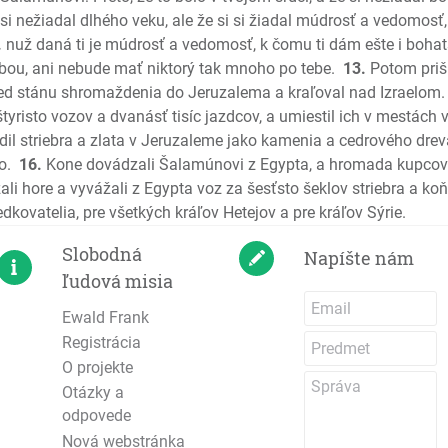
Jeremiáš
i si nežiadal dlhého veku, ale že si si žiadal múdrosť a vedomosť
.
nuž daná ti je múdrosť a vedomosť, k čomu ti dám ešte i bohats
Plač Jer
tebou, ani nebude mať niktorý tak mnoho po tebe.
13.
Potom priši
Ezechiel
pred stánu shromaždenia do Jeruzalema a kraľoval nad Izraelom.
Daniel
štyristo vozov a dvanásť tisíc jazdcov, a umiestil ich v mestách 
Ozeáš
il striebra a zlata v Jeruzaleme jako kamenia a cedrového dre
Joel
o.
16.
Kone dovádzali Šalamúnovi z Egypta, a hromada kupcov 
Amos
ali hore a vyvážali z Egypta voz za šesťsto šeklov striebra a koň
Obadiáš
edkovatelia, pre všetkých kráľov Hetejov a pre kráľov Sýrie.
Jonáš
Slobodná
Napíšte nám
Micheáš
ľudová misia
Nahum
Abakuk
Ewald Frank
Registrácia
Sofoniáš
O projekte
Aggeus
Otázky a
Zachariá
odpovede
Malachiá
Nová webstránka