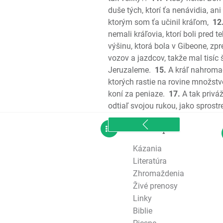
duše tých, ktorí ťa nenávidia, an
ktorým som ťa učinil kráľom,
12
nemali kráľovia, ktorí boli pred 
výšinu, ktorá bola v Gibeone, z
vozov a jazdcov, takže mal tisíc 
Jeruzaleme.
15.
A kráľ nahromad
ktorých rastie na rovine množstv
koní za peniaze.
17.
A tak priváž
odtiaľ svojou rukou, jako sprostr
sitemap
Kázania
Literatúra
Zhromaždenia
Živé prenosy
Linky
Biblie