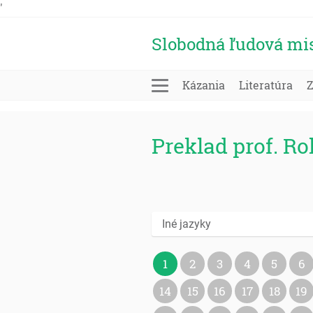
'
Slobodná ľudová mi
Kázania
Literatúra
Preklad prof. R
Iné jazyky
1
2
3
4
5
6
14
15
16
17
18
19