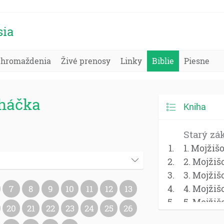
sia
Zhromaždenia
Živé prenosy
Linky
Biblie
Piesne
oháčka
Kniha
Starý zá
1. Mojžiš
2. Mojžiš
3. Mojžiš
4. Mojžiš
7
8
9
10
11
12
13
5. Mojžiš
20
21
22
23
24
25
26
Jozue