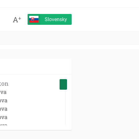
A
+
Slovensky
kon
ova
ova
ova
ova
ova