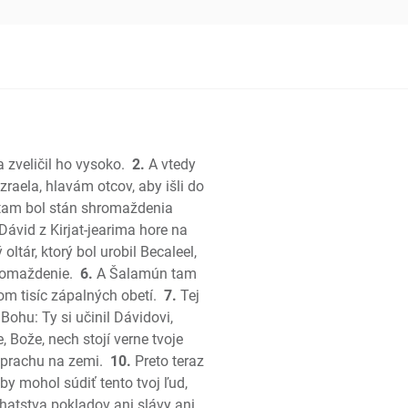
ráľov
kráľov
; Paralipomenon
 zveličil ho vysoko.
2.
A vtedy
; Paralipomenon
raela, hlavám otcov, aby išli do
o tam bol stán shromaždenia
š
Dávid z Kirjat-jearima hore na
ltár, ktorý bol urobil Becaleel,
romaždenie.
6.
A Šalamún tam
m tisíc zápalných obetí.
7.
Tej
ohu: Ty si učinil Dávidovi,
 Bože, nech stojí verne tvoje
 prachu na zemi.
10.
Preto teraz
esní
y mohol súdiť tento tvoj ľud,
ohatstva pokladov ani slávy ani