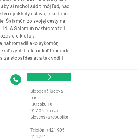
, aby si mohol súdiť môj ľud, nad
tvo i poklady i slávu, jako toho
emiášov
el Šalamún zo svojej cesty na
14.
A Šalamún nashromaždil
vozov a u kráľa v
va nahromadil ako sykomôr,
kráľových brala odtiaľ hromadu
a za stopäťdesiat a tak vodili
Kontakt
Slobodná ľudová
misia
I.Krasku 18
917 05 Trnava
Slovenská republika
š
š
Telefón:
+421 905
414 701