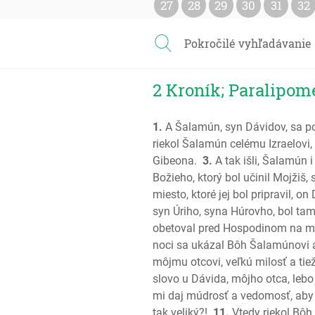
27
28
29
30
31
32
Pokročilé vyhľadávanie
2 Kroník; Paralipom
1.
A Šalamún, syn Dávidov, sa pos
riekol Šalamún celému Izraelovi,
Gibeona.
3.
A tak išli, Šalamún 
Božieho, ktorý bol učinil Mojžiš,
miesto, ktoré jej bol pripravil, on
syn Úriho, syna Húrovho, bol t
obetoval pred Hospodinom na med
noci sa ukázal Bôh Šalamúnovi a 
môjmu otcovi, veľkú milosť a tie
slovo u Dávida, môjho otca, lebo
mi daj múdrosť a vedomosť, aby 
tak veliký?!
11.
Vtedy riekol Bôh 