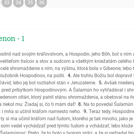
33
34
35
36
Sudcovia
Rút
1 Samuel
2 Samuel
1 Kniha k
enon - 1
2 Kniha 
1 Kroník
ilnil nad svojím kráľovstvom, a Hospodin, jeho Bôh, bol s ním a
2 Kroník
 veliteľom tisícov a stov a sudcom a všetkým kniežatám celého Iz
Ezdráš
i celé shromaždenie s ním, na výšinu, ktorá bola v Gibeone; leb
Nehemiá
 služobník Hospodinov, na púšti.
4.
Ale truhlu Božiu bol dopravil 
 Dávid, lebo jej bol roztiahol stán v Jeruzaleme.
5.
Avšak medený o
Ester
am pred príbytkom Hospodinovým. A Šalamún ho vyhľadával i sh
Jób
enom oltári, ktorý patril stánu shromaždenia, a obetoval na ňo
Žalmy
riekol mu: Žiadaj si, čo ti mám dať!
8.
Na to povedal Šalamún B
Príslovia
ž i mňa si učinil kráľom namiesto neho.
9.
Teraz tedy, Hospodine,
Kazateľ
 ty si ma učinil kráľom nad ľudom, ktorého je tak mnoho, jako je
Pieseň pi
som vedel vychádzať pred týmto ľudom a vchádzať, lebo ktože b
Izaiáš
Šalamúnovi: Preto, že to bolo v tvojom srdci, a že si nežiadal b