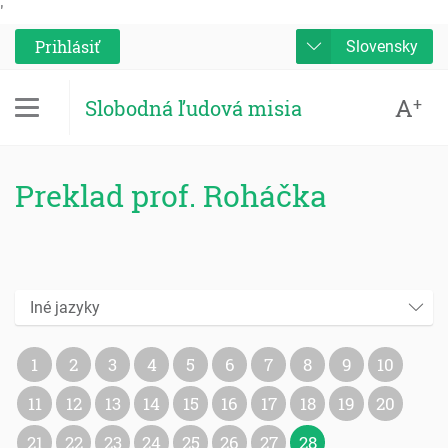
'
Prihlásiť
Slovensky
A
+
Slobodná ľudová misia
Preklad prof. Roháčka
Iné jazyky
1
2
3
4
5
6
7
8
9
10
11
12
13
14
15
16
17
18
19
20
21
22
23
24
25
26
27
28