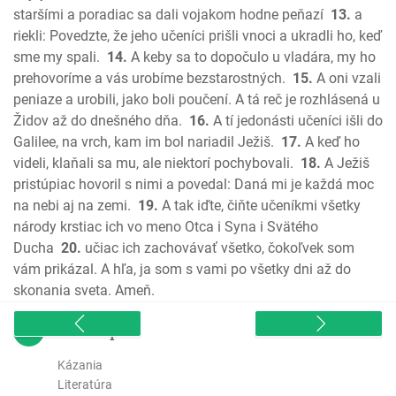
Amos
staršími a poradiac sa dali vojakom hodne peňazí
13.
a
Obadiáš
riekli: Povedzte, že jeho učeníci prišli vnoci a ukradli ho, keď
Jonáš
sme my spali.
14.
A keby sa to dopočulo u vladára, my ho
Micheáš
prehovoríme a vás urobíme bezstarostných.
15.
A oni vzali
peniaze a urobili, jako boli poučení. A tá reč je rozhlásená u
Nahum
Židov až do dnešného dňa.
16.
A tí jedonásti učeníci išli do
Abakuk
Galilee, na vrch, kam im bol nariadil Ježiš.
17.
A keď ho
Sofoniáš
videli, klaňali sa mu, ale niektorí pochybovali.
18.
A Ježiš
Aggeus
pristúpiac hovoril s nimi a povedal: Daná mi je každá moc
Zachariáš
na nebi aj na zemi.
19.
A tak iďte, čiňte učeníkmi všetky
Malachiáš
národy krstiac ich vo meno Otca i Syna i Svätého
Nový zákon
Ducha
20.
učiac ich zachovávať všetko, čokoľvek som
Ev. Matúša
vám prikázal. A hľa, ja som s vami po všetky dni až do
skonania sveta. Ameň.
Ev. Marka
Ev. Lukáša
sitemap
Ev. Jána
Skutky apoštolov
Kázania
Literatúra
List Rimanom