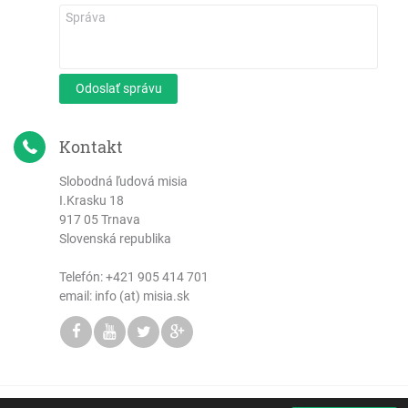
1 Jána
2 Jána
3 Jána
List Júdov
Odoslať správu
Zjavenie Jána
Kontakt
Slobodná ľudová misia
I.Krasku 18
917 05 Trnava
Slovenská republika
Telefón:
+421 905 414 701
email: info (at) misia.sk