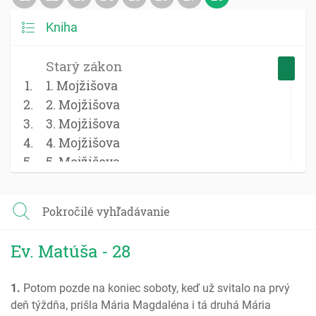
Kniha
Starý zákon
1. Mojžišova
2. Mojžišova
3. Mojžišova
4. Mojžišova
5. Mojžišova
Jozue
Sudcovia
Pokročilé vyhľadávanie
Rút
1 Samuel
Ev. Matúša - 28
2 Samuel
1 Kniha kráľov
1.
Potom pozde na koniec soboty, keď už svitalo na prvý
2 Kniha kráľov
deň týždňa, prišla Mária Magdaléna i tá druhá Mária
1 Kroník; Paralipomenon