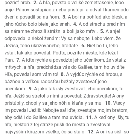
pozrieť hrob.
2.
A hľa, povstalo veliké zemetrasenie, lebo
2 Kroník; Paralipomenon
anjel Pánov sostúpiac z neba pristúpil a odvalil kameň odo
Ezdráš
dverí a posadil sa na ňom.
3.
A bol na pohľad ako blesk, a
Nehemiáš
jeho rúcho bolo biele jako sneh.
4.
A od strachu pred ním
Ester
sa náramne zhrozili strážni a boli jako mŕtvi.
5.
A anjel
odpovedal a riekol ženám: Vy sa nebojte! Lebo viem, že
Jób
Ježiša, toho ukrižovaného, hľadáte.
6.
Niet ho tu, lebo
Žalmy
vstal, tak ako povedal. Poďte, pozrite miesto, kde ležal
Príslovia
Pán.
7.
A iďte rýchle a povedzte jeho učeníkom, že vstal z
Kazateľ
mŕtvych, a hľa, predchádza vás do Galilee, tam ho uvidíte.
Pieseň piesní
Hľa, povedal som vám to!
8.
A vyjdúc rýchle od hrobu, s
Izaiáš
bázňou a veľkou radosťou bežaly zvestovať jeho
Jeremiáš
učeníkom.
9.
A jako tak išly zvestovať jeho učeníkom, tu
Plač Jeremiášov
hľa, Ježiš sa stretol s nimi a povedal: Zdravstvujte! A ony
pristúpily, chopily sa jeho nôh a klaňaly sa mu.
10.
Vtedy
Ezechiel
im povedal Ježiš: Nebojte sa! Iďte, zvestujte mojim bratom,
Daniel
aby odišli do Galilee a tam ma uvidia.
11.
A keď ony išly, tu
Ozeáš
hľa, niektorí z tej stráže prišli do mesta a zvestovali
Joel
najvyšším kňazom všetko, čo sa stalo.
12.
A oni sa sišli so