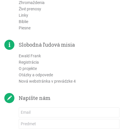
Zhromaždenia
1. List Korintským
Živé prenosy
2. List Korintským
Linky
Galatským
Biblie
Efezským
Piesne
Filipským
Kolosenským
Slobodná ľudová misia
1. Tesalonickým
Ewald Frank
2. Tesalonickým
Registrácia
1. Timoteovi
O projekte
2. Timoteovi
Otázky a odpovede
Nová webstránka v prevádzke 4
Títovi
Filemonovi
Napíšte nám
List Židom
List Jakuba
1. Petra
2. Petra