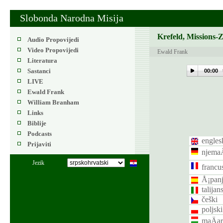
Slobonda Narodna Misija
Krefeld, Missions-
Audio Propovijedi
Video Propovijedi
Ewald Frank
Literatura
Sastanci
00:00
LIVE
Ewald Frank
William Branham
Links
Biblije
Podcasts
engles
Prijaviti
njemaÄ
Jezik
francu
Å¡panj
talijan
češki
poljski
maÄar