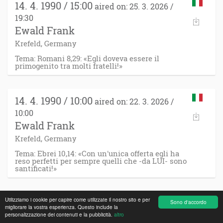
14. 4. 1990 / 15:00
aired on: 25. 3. 2026 /
19:30
Ewald Frank
Krefeld, Germany
Tema: Romani 8,29: «Egli doveva essere il
primogenito tra molti fratelli!»
14. 4. 1990 / 10:00
aired on: 22. 3. 2026 /
10:00
Ewald Frank
Krefeld, Germany
Tema: Ebrei 10,14: «Con un'unica offerta egli ha
reso perfetti per sempre quelli che -da LUI- sono
santificati!»
Utilizziamo i cookie per capire come utilizzate il nostro sito e per
13. 4. 1990 / 19:30
Sono d'accordo
aired on: 21. 3. 2026 /
migliorare la vostra esperienza. Questo include la
19:30
personalizzazione dei contenuti e la pubblicità.
altro