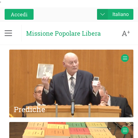
'
Accedi
Italiano
A
+
Missione Popolare Libera
Prediche