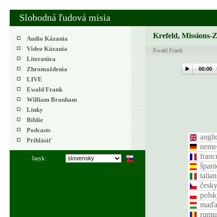
Slobodná ľudová misia
Krefeld, Missions-
Audio Kázania
Video Kázania
Ewald Frank
Literatúra
Zhromaždenia
00:00
LIVE
Ewald Frank
William Branham
Linky
Biblie
Podcasts
angli
Prihlásiť
neme
franc
Jazyk:
špani
talia
česk
polsk
maďa
rumu