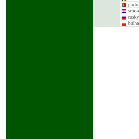
portu
srbo-
rusky
bulha