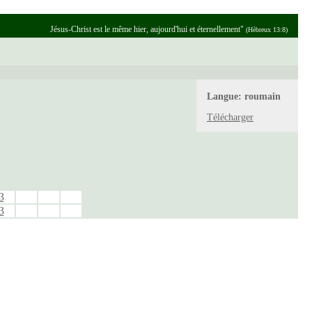
Jésus-Christ est le même hier, aujourd'hui et éternellement"
(Hèbreux 13:8)
Langue:
roumain
Télécharger
3
3