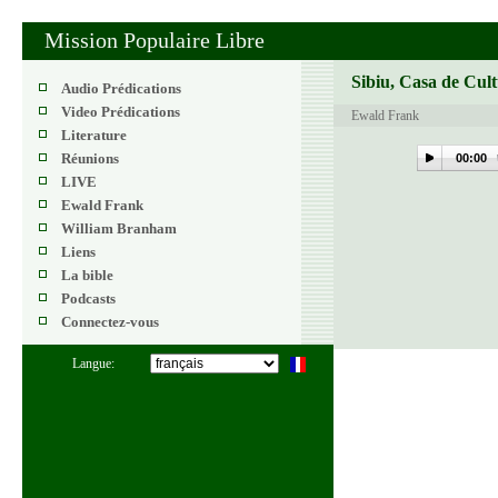
Mission Populaire Libre
Sibiu, Casa de Cult
Audio Prédications
Video Prédications
Ewald Frank
Literature
Réunions
00:00
LIVE
Ewald Frank
William Branham
Liens
La bible
Podcasts
Connectez-vous
Langue: