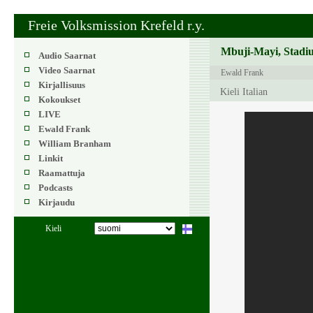
Freie Volksmission Krefeld r.y.
Mbuji-Mayi, Stadiu
Audio Saarnat
Video Saarnat
Ewald Frank
Kirjallisuus
Kieli Italian
Kokoukset
LIVE
Ewald Frank
William Branham
Linkit
Raamattuja
Podcasts
Kirjaudu
Kieli